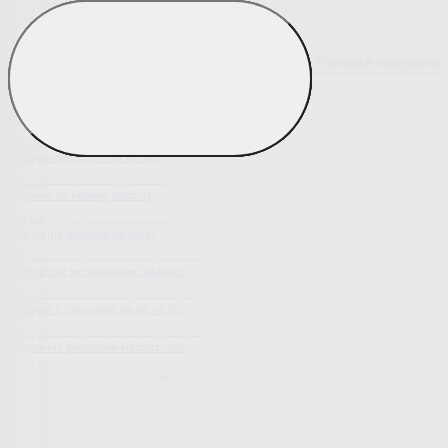
Pokrowce elastyczne
Pokaż wszystko
Wszystko z Pokrowce elastyczne
Pokrowce elastyczne na fotel
Pokrowce elastyczne na kanapy
Pokrowce na kanapę narożną
Tradycyjne pokrowce we wzory
Nowoczesne jednokolorowe pokrowce
Pokrowce z luksusową strukturą 3D
Wyprzedaż pokrowców elastycznych