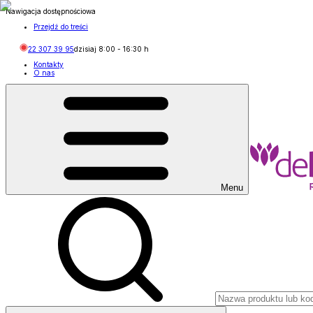
Nawigacja dostępnościowa
Przejdź do treści
22 307 39 95
dzisiaj
8:00
-
16:30
h
Kontakty
O nas
Menu