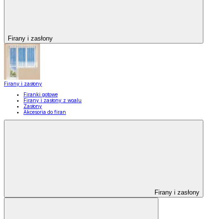
Firany i zasłony
Firany i zasłony
Firanki gotowe
Firany i zasłony z woalu
Zasłony
Akcesoria do firan
Firany i zasłony