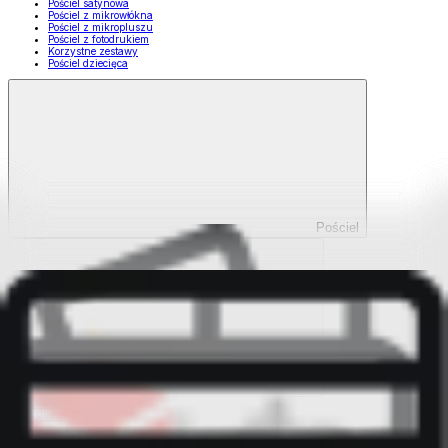
Pościel satynowa
Pościel z mikrowłókna
Pościel z mikropluszu
Pościel z fotodrukiem
Korzystne zestawy
Pościel dziecięca
Pościel
Pokaż wszystko
Wszystko z Pościel