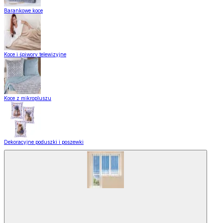
Barankowe koce
Koce i śpiwory telewizyjne
Koce z mikropluszu
Dekoracyjne poduszki i poszewki