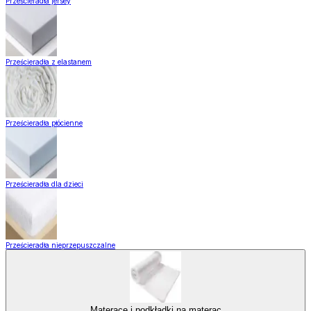
Prześcieradła jersey
Prześcieradła z elastanem
Prześcieradła płócienne
Prześcieradła dla dzieci
Prześcieradła nieprzepuszczalne
Materace i podkładki na materac