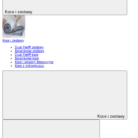
Koce i zestawy
Koce i zestawy
Dual Feel® zestawy
Barankowe zestawy
Dual Feel® koce
Barankowe koce
Koce i śpiwory telewizyjne
Koce z mikropluszu
Koce i zestawy