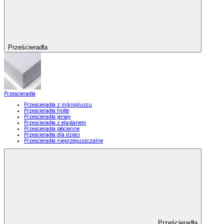
Prześcieradła
Prześcieradła
Prześcieradła z mikropluszu
Prześcieradła frotte
Prześcieradła jersey
Prześcieradła z elastanem
Prześcieradła płócienne
Prześcieradła dla dzieci
Prześcieradła nieprzepuszczalne
Prześcieradła