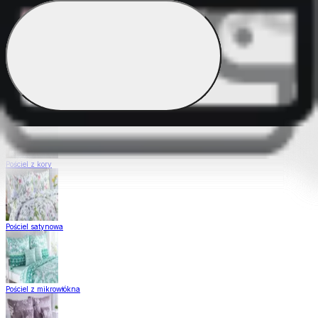
Pościel Dual Feel
Pościel z gładkiej bawełny
Pościel z kory
Pościel satynowa
Pościel z mikrowłókna