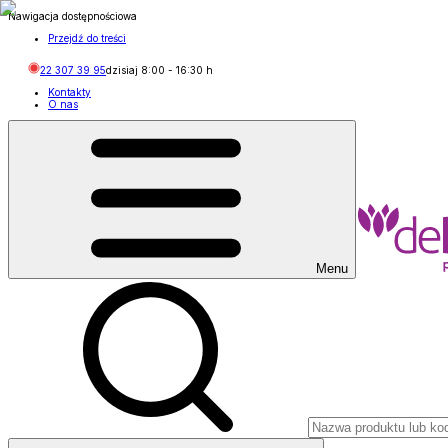
Nawigacja dostępnościowa
Przejdź do treści
22 307 39 95
dzisiaj
8:00
-
16:30
h
Kontakty
O nas
Menu