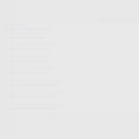
Pokrowce elastyczne
Pokaż wszystko
Wszystko z Pokrowce elastyczne
Pokrowce elastyczne na fotel
Pokrowce elastyczne na kanapy
Pokrowce na kanapę narożną
Tradycyjne pokrowce we wzory
Nowoczesne jednokolorowe pokrowce
Pokrowce z luksusową strukturą 3D
Wyprzedaż pokrowców elastycznych