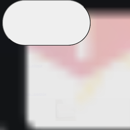
Bestsellery z ogrodu
Bestsellery z mieszkania i sprzątania
Bestsellery z urody i zdrowia
Bestsellery z obuwia i dodatków