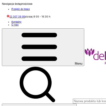
Nawigacja dostępnościowa
Przejdź do treści
22 307 39 95
dzisiaj
8:00
-
16:30
h
Kontakty
O nas
Menu