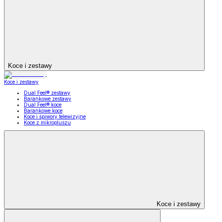
Koce i zestawy
Koce i zestawy
Dual Feel® zestawy
Barankowe zestawy
Dual Feel® koce
Barankowe koce
Koce i śpiwory telewizyjne
Koce z mikropluszu
Koce i zestawy