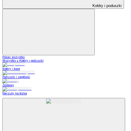
Kołdry i poduszki
Pokaż wszystko
Wszystko z Kołdry i poduszki
Kołdry i koce
Poduszki i zagłówki
Zestawy
Narzuty na łózka