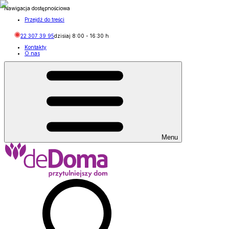
Nawigacja dostępnościowa
Przejdź do treści
22 307 39 95
dzisiaj
8:00
-
16:30
h
Kontakty
O nas
Menu