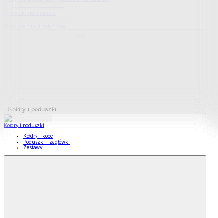
Podkładki na materace
Materace nawierzchniowe
Kołdry i poduszki
Kołdry i poduszki
Kołdry i koce
Poduszki i zagłówki
Zestawy