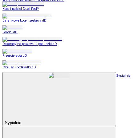
Wszystko z decoDoma Original Collection
Koce i pościel Dual Feel®
Barankowe koce i zestawy dD
Pościel dD
Dekoracyjne poszewki i poduszki dD
Prześcieradła dD
Obrusy i podkładki dD
Sypialnia
Sypialnia