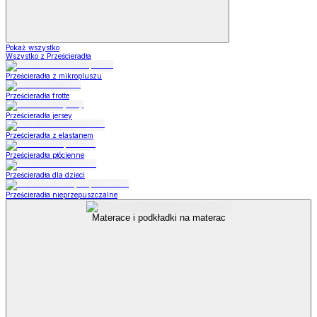
Pokaż wszystko
Wszystko z Prześcieradła
Prześcieradła z mikropluszu
Prześcieradła frotte
Prześcieradła jersey
Prześcieradła z elastanem
Prześcieradła płócienne
Prześcieradła dla dzieci
Prześcieradła nieprzepuszczalne
Materace i podkładki na materac