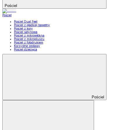
Pościel
Pościel
Pościel Dual Feel
Pościel z gładkiej bawełny
Pościel z kory
Pościel satynowa
Pościel z mikrowłókna
Pościel z mikropluszu
Pościel z fotodrukiem
Korzystne zestawy
Pościel dziecięca
Pościel