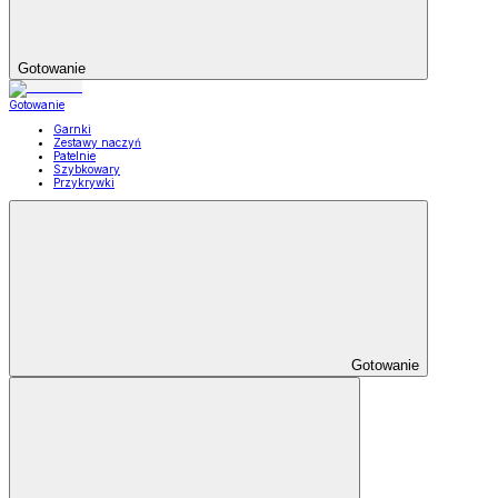
Gotowanie
Gotowanie
Garnki
Zestawy naczyń
Patelnie
Szybkowary
Przykrywki
Gotowanie