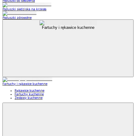
Poduszki do siedzenia
Poduszki siedziska na krzesła
Poduszki zdrowotne
Fartuchy i rękawice kuchenne
Fartuchy i rękawice kuchenne
Rękawice kuchenne
Fartuchy kuchenne
Zestawy kuchenne