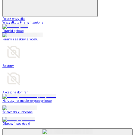
Pokaż wszystko
Wszystko z Firany i zasłony
Firanki gotowe
Firany i zasłony z woalu
Zasłony
Akcesoria do firan
Narzuty na meble wypoczynkowe
Ściereczki kuchenne
Obrusy i podkładki