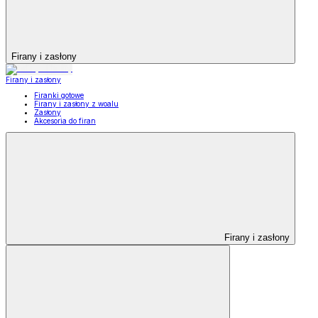
Firany i zasłony
Firany i zasłony
Firanki gotowe
Firany i zasłony z woalu
Zasłony
Akcesoria do firan
Firany i zasłony