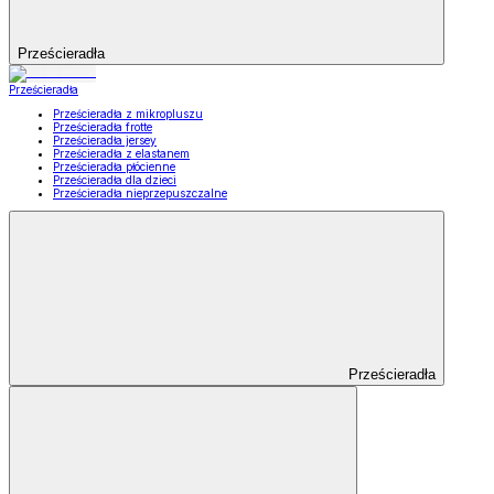
Prześcieradła
Prześcieradła
Prześcieradła z mikropluszu
Prześcieradła frotte
Prześcieradła jersey
Prześcieradła z elastanem
Prześcieradła płócienne
Prześcieradła dla dzieci
Prześcieradła nieprzepuszczalne
Prześcieradła