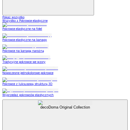
Pokaż wszystko
Wszystko z Pokrowce elastyczne
Pokrowce elastyczne na fotel
Pokrowce elastyczne na kanapy
Pokrowce na kanapę narożną
Tradycyjne pokrowce we wzory
Nowoczesne jednokolorowe pokrowce
Pokrowce z luksusową strukturą 3D
Wyprzedaż pokrowców elastycznych
decoDoma Original Collection