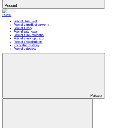
Pościel
Pościel
Pościel Dual Feel
Pościel z gładkiej bawełny
Pościel z kory
Pościel satynowa
Pościel z mikrowłókna
Pościel z mikropluszu
Pościel z fotodrukiem
Korzystne zestawy
Pościel dziecięca
Pościel