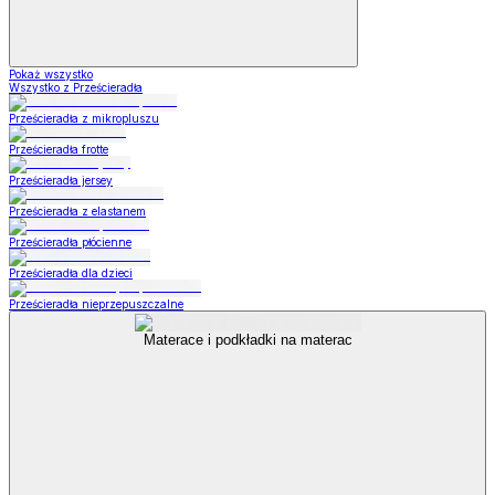
Pokaż wszystko
Wszystko z Prześcieradła
Prześcieradła z mikropluszu
Prześcieradła frotte
Prześcieradła jersey
Prześcieradła z elastanem
Prześcieradła płócienne
Prześcieradła dla dzieci
Prześcieradła nieprzepuszczalne
Materace i podkładki na materac