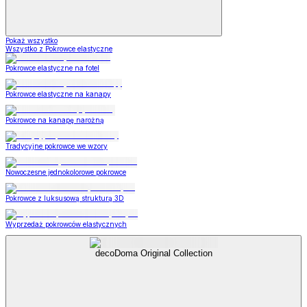
Pokaż wszystko
Wszystko z Pokrowce elastyczne
Pokrowce elastyczne na fotel
Pokrowce elastyczne na kanapy
Pokrowce na kanapę narożną
Tradycyjne pokrowce we wzory
Nowoczesne jednokolorowe pokrowce
Pokrowce z luksusową strukturą 3D
Wyprzedaż pokrowców elastycznych
decoDoma Original Collection