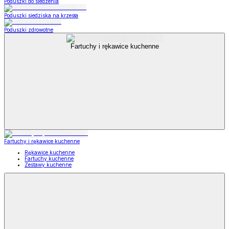
Poduszki do siedzenia
Poduszki siedziska na krzesła
Poduszki zdrowotne
Fartuchy i rękawice kuchenne
Fartuchy i rękawice kuchenne
Rękawice kuchenne
Fartuchy kuchenne
Zestawy kuchenne