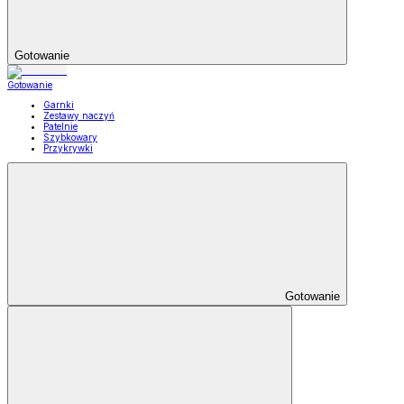
Gotowanie
Gotowanie
Garnki
Zestawy naczyń
Patelnie
Szybkowary
Przykrywki
Gotowanie