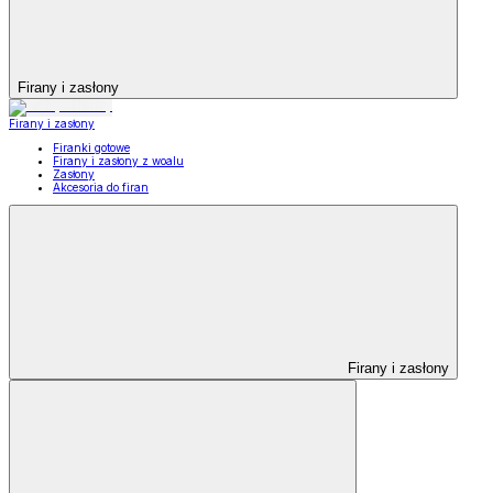
Firany i zasłony
Firany i zasłony
Firanki gotowe
Firany i zasłony z woalu
Zasłony
Akcesoria do firan
Firany i zasłony