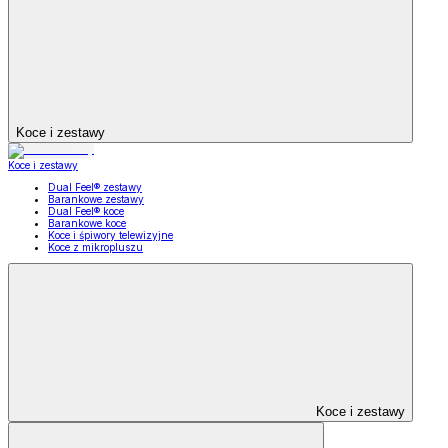
Koce i zestawy
Koce i zestawy
Dual Feel® zestawy
Barankowe zestawy
Dual Feel® koce
Barankowe koce
Koce i śpiwory telewizyjne
Koce z mikropluszu
Koce i zestawy