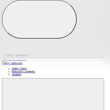
Podkładki na materace
Materace nawierzchniowe
Kołdry i poduszki
Kołdry i poduszki
Kołdry i koce
Poduszki i zagłówki
Zestawy