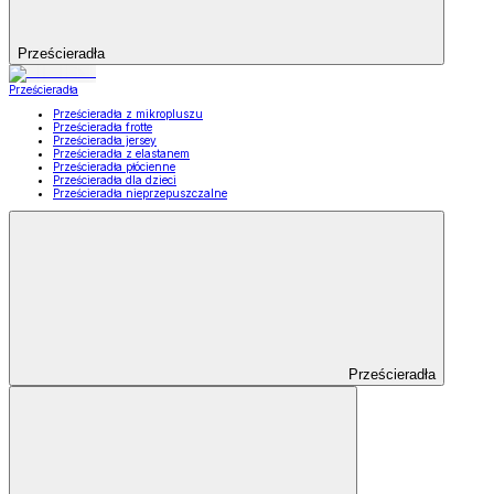
Prześcieradła
Prześcieradła
Prześcieradła z mikropluszu
Prześcieradła frotte
Prześcieradła jersey
Prześcieradła z elastanem
Prześcieradła płócienne
Prześcieradła dla dzieci
Prześcieradła nieprzepuszczalne
Prześcieradła