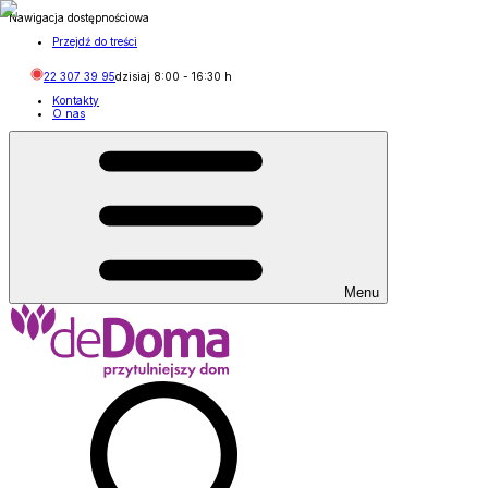
Nawigacja dostępnościowa
Przejdź do treści
22 307 39 95
dzisiaj
8:00
-
16:30
h
Kontakty
O nas
Menu