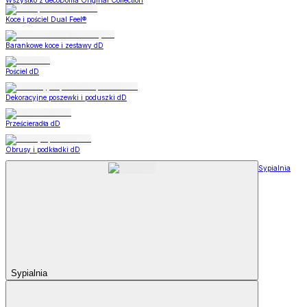
Wszystko z decoDoma Original Collection
Koce i pościel Dual Feel®
Barankowe koce i zestawy dD
Pościel dD
Dekoracyjne poszewki i poduszki dD
Prześcieradła dD
Obrusy i podkładki dD
Sypialnia
Sypialnia