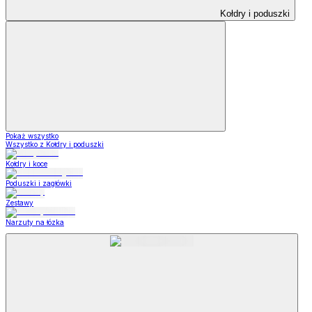
Kołdry i poduszki
Pokaż wszystko
Wszystko z Kołdry i poduszki
Kołdry i koce
Poduszki i zagłówki
Zestawy
Narzuty na łózka