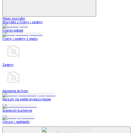
Pokaż wszystko
Wszystko z Firany i zasłony
Firanki gotowe
Firany i zasłony z woalu
Zasłony
Akcesoria do firan
Narzuty na meble wypoczynkowe
Ściereczki kuchenne
Obrusy i podkładki