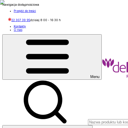
Nawigacja dostępnościowa
Przejdź do treści
22 307 39 95
dzisiaj
8:00
-
16:30
h
Kontakty
O nas
Menu