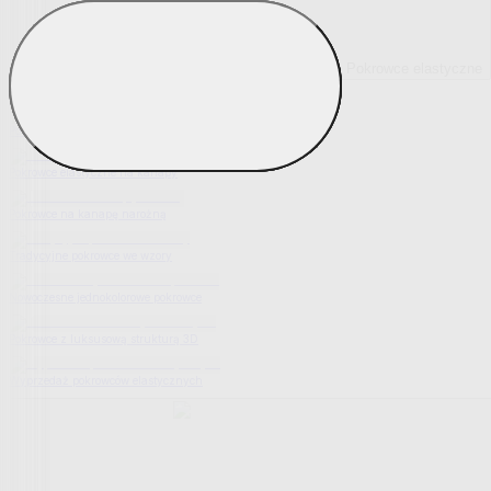
Pokrowce elastyczne
Pokaż wszystko
Wszystko z Pokrowce elastyczne
Pokrowce elastyczne na fotel
Pokrowce elastyczne na kanapy
Pokrowce na kanapę narożną
Tradycyjne pokrowce we wzory
Nowoczesne jednokolorowe pokrowce
Pokrowce z luksusową strukturą 3D
Wyprzedaż pokrowców elastycznych