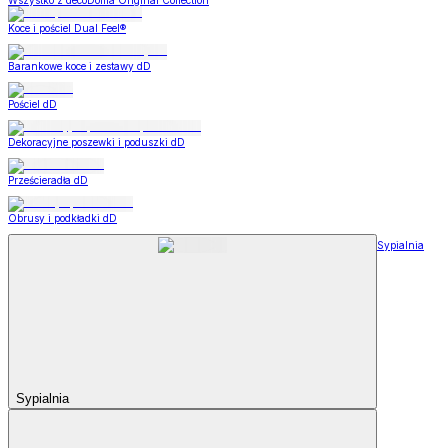
Wszystko z decoDoma Original Collection
Koce i pościel Dual Feel®
Barankowe koce i zestawy dD
Pościel dD
Dekoracyjne poszewki i poduszki dD
Prześcieradła dD
Obrusy i podkładki dD
Sypialnia
Sypialnia