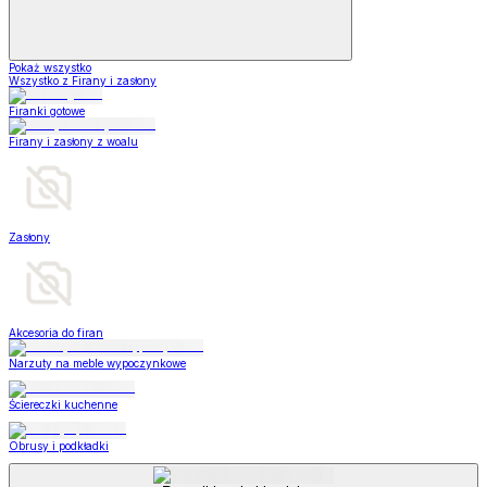
Pokaż wszystko
Wszystko z Firany i zasłony
Firanki gotowe
Firany i zasłony z woalu
Zasłony
Akcesoria do firan
Narzuty na meble wypoczynkowe
Ściereczki kuchenne
Obrusy i podkładki