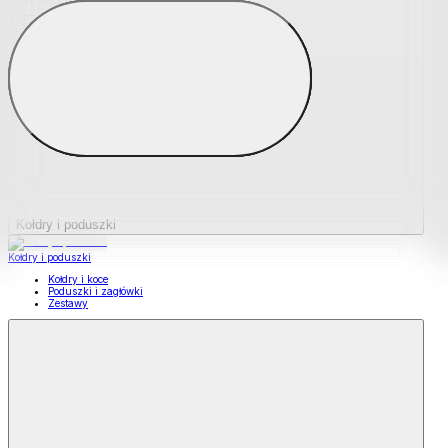
Podkładki na materace
Materace nawierzchniowe
Kołdry i poduszki
Kołdry i poduszki
Kołdry i koce
Poduszki i zagłówki
Zestawy