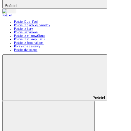
Pościel
Pościel
Pościel Dual Feel
Pościel z gładkiej bawełny
Pościel z kory
Pościel satynowa
Pościel z mikrowłókna
Pościel z mikropluszu
Pościel z fotodrukiem
Korzystne zestawy
Pościel dziecięca
Pościel