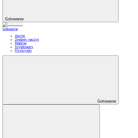
Gotowanie
Gotowanie
Garnki
Zestawy naczyń
Patelnie
Szybkowary
Przykrywki
Gotowanie