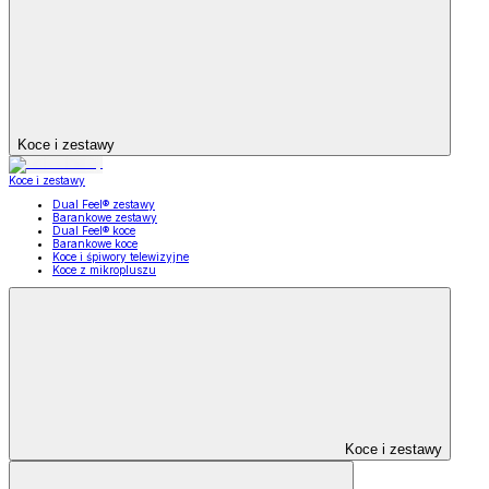
Koce i zestawy
Koce i zestawy
Dual Feel® zestawy
Barankowe zestawy
Dual Feel® koce
Barankowe koce
Koce i śpiwory telewizyjne
Koce z mikropluszu
Koce i zestawy