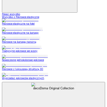
Pokaż wszystko
Wszystko z Pokrowce elastyczne
Pokrowce elastyczne na fotel
Pokrowce elastyczne na kanapy
Pokrowce na kanapę narożną
Tradycyjne pokrowce we wzory
Nowoczesne jednokolorowe pokrowce
Pokrowce z luksusową strukturą 3D
Wyprzedaż pokrowców elastycznych
decoDoma Original Collection