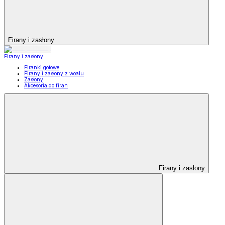
Firany i zasłony
Firany i zasłony
Firanki gotowe
Firany i zasłony z woalu
Zasłony
Akcesoria do firan
Firany i zasłony