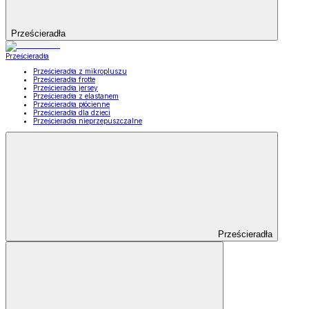
Prześcieradła
Prześcieradła
Prześcieradła z mikropluszu
Prześcieradła frotte
Prześcieradła jersey
Prześcieradła z elastanem
Prześcieradła płócienne
Prześcieradła dla dzieci
Prześcieradła nieprzepuszczalne
Prześcieradła