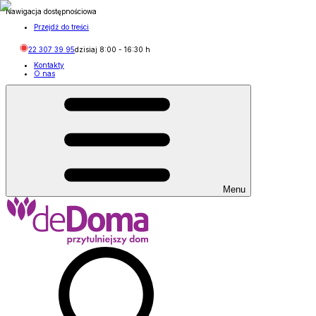
Nawigacja dostępnościowa
Przejdź do treści
22 307 39 95
dzisiaj
8:00
-
16:30
h
Kontakty
O nas
Menu