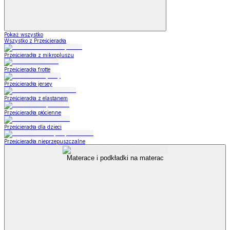
Pokaż wszystko
Wszystko z Prześcieradła
Prześcieradła z mikropluszu
Prześcieradła frotte
Prześcieradła jersey
Prześcieradła z elastanem
Prześcieradła płócienne
Prześcieradła dla dzieci
Prześcieradła nieprzepuszczalne
Materace i podkładki na materac