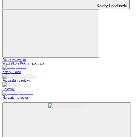
Kołdry i poduszki
Pokaż wszystko
Wszystko z Kołdry i poduszki
Kołdry i koce
Poduszki i zagłówki
Zestawy
Narzuty na łózka