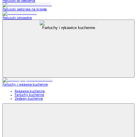
Poduszki do siedzenia
Poduszki siedziska na krzesła
Poduszki zdrowotne
Fartuchy i rękawice kuchenne
Fartuchy i rękawice kuchenne
Rękawice kuchenne
Fartuchy kuchenne
Zestawy kuchenne