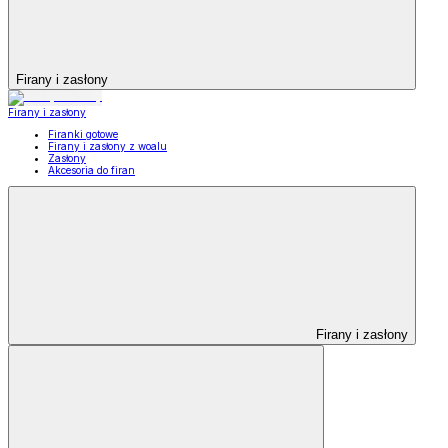
Firany i zasłony
Firany i zasłony
Firanki gotowe
Firany i zasłony z woalu
Zasłony
Akcesoria do firan
Firany i zasłony