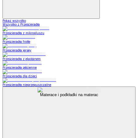
Pokaż wszystko
Wszystko z Prześcieradła
Prześcieradła z mikropluszu
Prześcieradła frotte
Prześcieradła jersey
Prześcieradła z elastanem
Prześcieradła płócienne
Prześcieradła dla dzieci
Prześcieradła nieprzepuszczalne
Materace i podkładki na materac