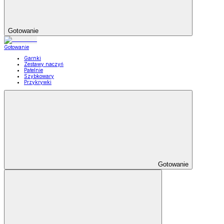
Gotowanie
Gotowanie
Garnki
Zestawy naczyń
Patelnie
Szybkowary
Przykrywki
Gotowanie