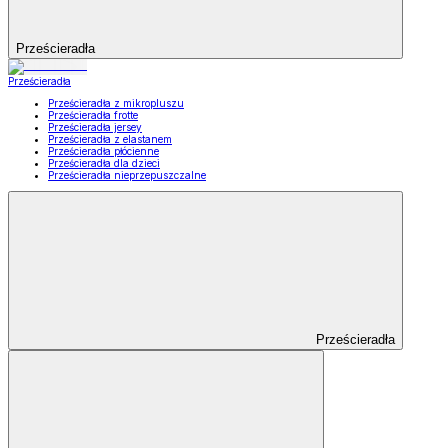
Prześcieradła
Prześcieradła
Prześcieradła z mikropluszu
Prześcieradła frotte
Prześcieradła jersey
Prześcieradła z elastanem
Prześcieradła płócienne
Prześcieradła dla dzieci
Prześcieradła nieprzepuszczalne
Prześcieradła