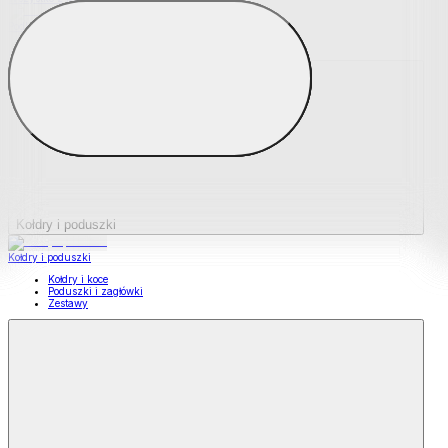
Podkładki na materace
Materace nawierzchniowe
Kołdry i poduszki
Kołdry i poduszki
Kołdry i koce
Poduszki i zagłówki
Zestawy