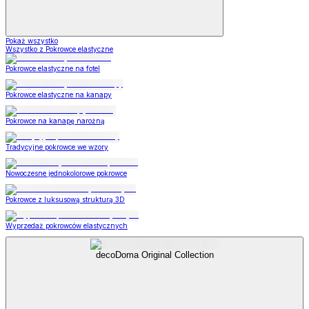
Pokaż wszystko
Wszystko z Pokrowce elastyczne
Pokrowce elastyczne na fotel
Pokrowce elastyczne na kanapy
Pokrowce na kanapę narożną
Tradycyjne pokrowce we wzory
Nowoczesne jednokolorowe pokrowce
Pokrowce z luksusową strukturą 3D
Wyprzedaż pokrowców elastycznych
decoDoma Original Collection