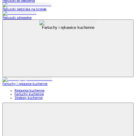
Poduszki do siedzenia
Poduszki siedziska na krzesła
Poduszki zdrowotne
Fartuchy i rękawice kuchenne
Fartuchy i rękawice kuchenne
Rękawice kuchenne
Fartuchy kuchenne
Zestawy kuchenne