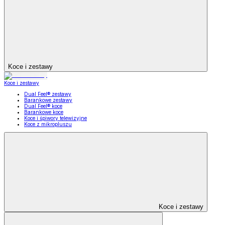
Koce i zestawy
Koce i zestawy
Dual Feel® zestawy
Barankowe zestawy
Dual Feel® koce
Barankowe koce
Koce i śpiwory telewizyjne
Koce z mikropluszu
Koce i zestawy