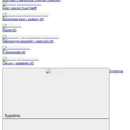
Wszystko z decoDoma Original Collection
Koce i pościel Dual Feel®
Barankowe koce i zestawy dD
Pościel dD
Dekoracyjne poszewki i poduszki dD
Prześcieradła dD
Obrusy i podkładki dD
Sypialnia
Sypialnia