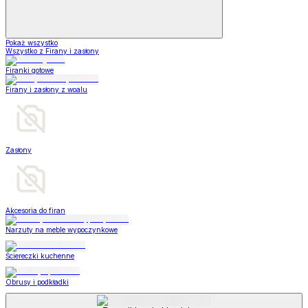
Pokaż wszystko
Wszystko z Firany i zasłony
Firanki gotowe
Firany i zasłony z woalu
Zasłony
Akcesoria do firan
Narzuty na meble wypoczynkowe
Ściereczki kuchenne
Obrusy i podkładki