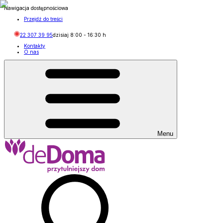
Nawigacja dostępnościowa
Przejdź do treści
22 307 39 95
dzisiaj
8:00
-
16:30
h
Kontakty
O nas
Menu