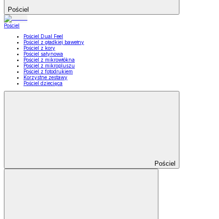
Pościel
Pościel
Pościel Dual Feel
Pościel z gładkiej bawełny
Pościel z kory
Pościel satynowa
Pościel z mikrowłókna
Pościel z mikropluszu
Pościel z fotodrukiem
Korzystne zestawy
Pościel dziecięca
Pościel