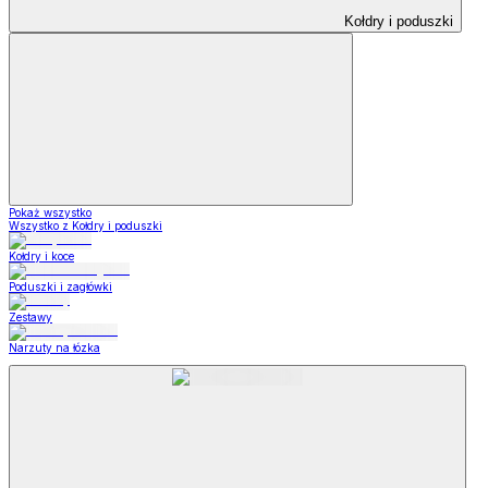
Kołdry i poduszki
Pokaż wszystko
Wszystko z Kołdry i poduszki
Kołdry i koce
Poduszki i zagłówki
Zestawy
Narzuty na łózka