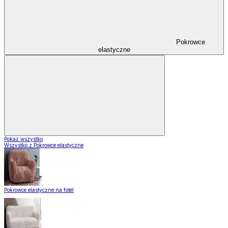
Pokrowce
elastyczne
Pokaż wszystko
Wszystko z Pokrowce elastyczne
Pokrowce elastyczne na fotel