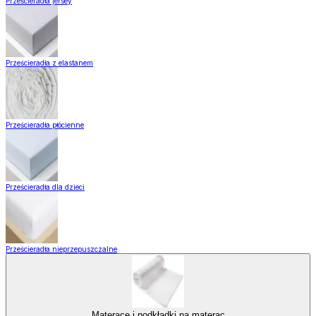
Prześcieradła jersey
Prześcieradła z elastanem
Prześcieradła płócienne
Prześcieradła dla dzieci
Prześcieradła nieprzepuszczalne
Materace i podkładki na materac