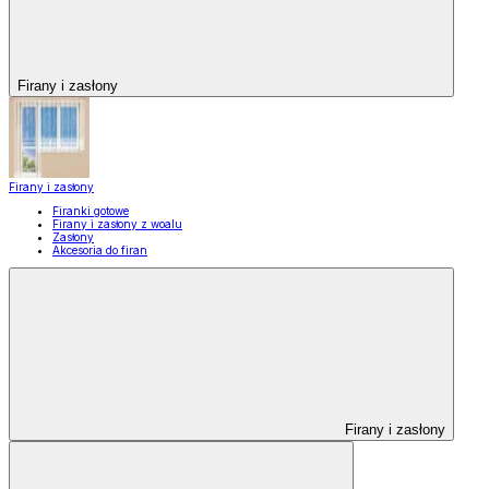
Firany i zasłony
Firany i zasłony
Firanki gotowe
Firany i zasłony z woalu
Zasłony
Akcesoria do firan
Firany i zasłony