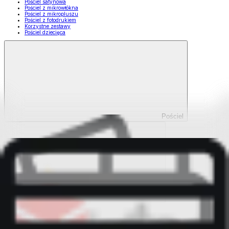
Pościel satynowa
Pościel z mikrowłókna
Pościel z mikropluszu
Pościel z fotodrukiem
Korzystne zestawy
Pościel dziecięca
Pościel
Pokaż wszystko
Wszystko z Pościel