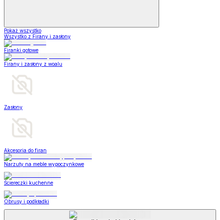
Pokaż wszystko
Wszystko z Firany i zasłony
Firanki gotowe
Firany i zasłony z woalu
Zasłony
Akcesoria do firan
Narzuty na meble wypoczynkowe
Ściereczki kuchenne
Obrusy i podkładki