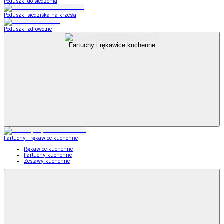
Poduszki do siedzenia
Poduszki siedziska na krzesła
Poduszki zdrowotne
Fartuchy i rękawice kuchenne
Fartuchy i rękawice kuchenne
Rękawice kuchenne
Fartuchy kuchenne
Zestawy kuchenne