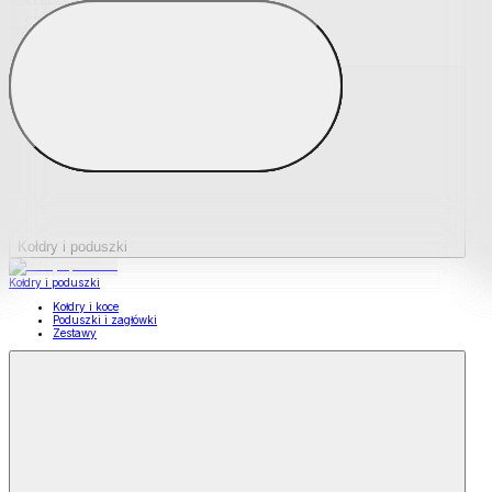
Podkładki na materace
Materace nawierzchniowe
Kołdry i poduszki
Kołdry i poduszki
Kołdry i koce
Poduszki i zagłówki
Zestawy