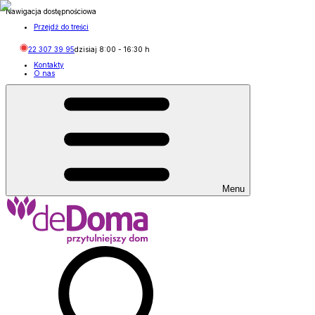
Nawigacja dostępnościowa
Przejdź do treści
22 307 39 95
dzisiaj
8:00
-
16:30
h
Kontakty
O nas
Menu