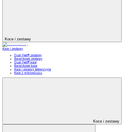
Koce i zestawy
Koce i zestawy
Dual Feel® zestawy
Barankowe zestawy
Dual Feel® koce
Barankowe koce
Koce i śpiwory telewizyjne
Koce z mikropluszu
Koce i zestawy