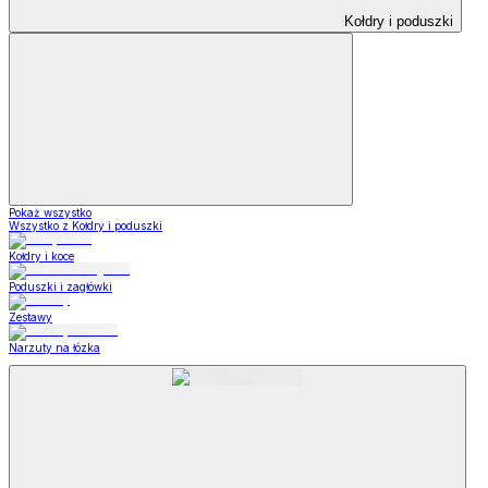
Kołdry i poduszki
Pokaż wszystko
Wszystko z Kołdry i poduszki
Kołdry i koce
Poduszki i zagłówki
Zestawy
Narzuty na łózka