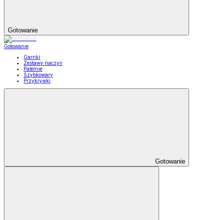
Gotowanie
Gotowanie
Garnki
Zestawy naczyń
Patelnie
Szybkowary
Przykrywki
Gotowanie