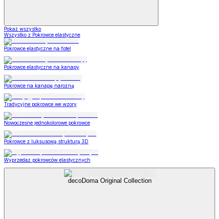
Pokaż wszystko
Wszystko z Pokrowce elastyczne
Pokrowce elastyczne na fotel
Pokrowce elastyczne na kanapy
Pokrowce na kanapę narożną
Tradycyjne pokrowce we wzory
Nowoczesne jednokolorowe pokrowce
Pokrowce z luksusową strukturą 3D
Wyprzedaż pokrowców elastycznych
decoDoma Original Collection