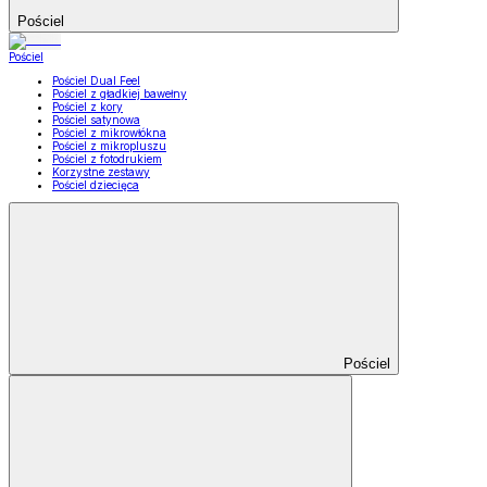
Pościel
Pościel
Pościel Dual Feel
Pościel z gładkiej bawełny
Pościel z kory
Pościel satynowa
Pościel z mikrowłókna
Pościel z mikropluszu
Pościel z fotodrukiem
Korzystne zestawy
Pościel dziecięca
Pościel