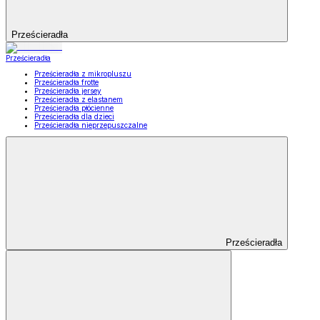
Prześcieradła
Prześcieradła
Prześcieradła z mikropluszu
Prześcieradła frotte
Prześcieradła jersey
Prześcieradła z elastanem
Prześcieradła płócienne
Prześcieradła dla dzieci
Prześcieradła nieprzepuszczalne
Prześcieradła