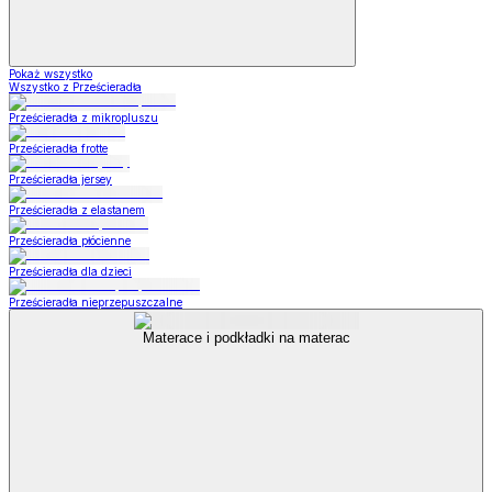
Pokaż wszystko
Wszystko z Prześcieradła
Prześcieradła z mikropluszu
Prześcieradła frotte
Prześcieradła jersey
Prześcieradła z elastanem
Prześcieradła płócienne
Prześcieradła dla dzieci
Prześcieradła nieprzepuszczalne
Materace i podkładki na materac