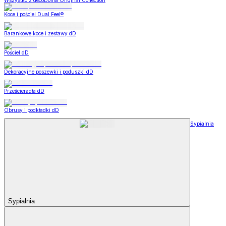
Wszystko z decoDoma Original Collection
Koce i pościel Dual Feel®
Barankowe koce i zestawy dD
Pościel dD
Dekoracyjne poszewki i poduszki dD
Prześcieradła dD
Obrusy i podkładki dD
Sypialnia
Sypialnia