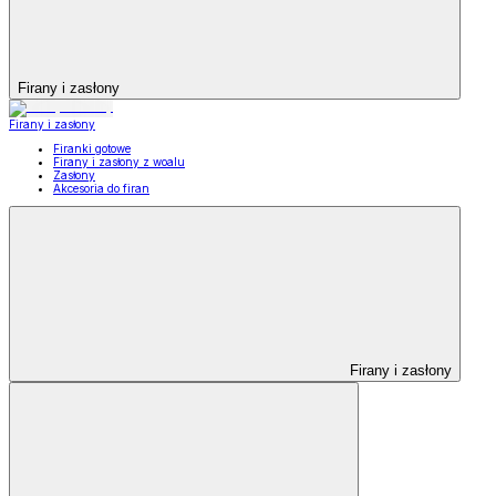
Firany i zasłony
Firany i zasłony
Firanki gotowe
Firany i zasłony z woalu
Zasłony
Akcesoria do firan
Firany i zasłony