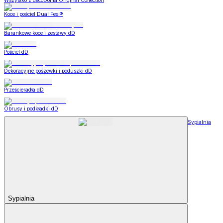
Wszystko z decoDoma Original Collection
Koce i pościel Dual Feel®
Barankowe koce i zestawy dD
Pościel dD
Dekoracyjne poszewki i poduszki dD
Prześcieradła dD
Obrusy i podkładki dD
Sypialnia
Sypialnia