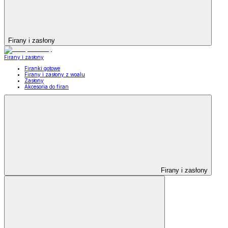
Firany i zasłony
Firany i zasłony
Firanki gotowe
Firany i zasłony z woalu
Zasłony
Akcesoria do firan
Firany i zasłony