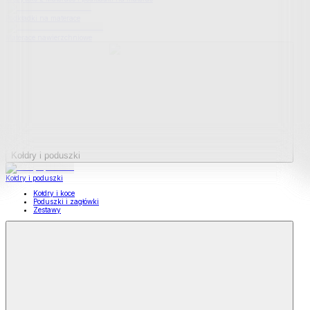
Podkładki na materace
Materace nawierzchniowe
Kołdry i poduszki
Kołdry i poduszki
Kołdry i koce
Poduszki i zagłówki
Zestawy