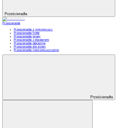
Prześcieradła
Prześcieradła
Prześcieradła z mikropluszu
Prześcieradła frotte
Prześcieradła jersey
Prześcieradła z elastanem
Prześcieradła płócienne
Prześcieradła dla dzieci
Prześcieradła nieprzepuszczalne
Prześcieradła