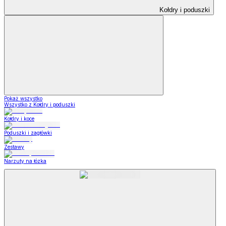
Kołdry i poduszki
Pokaż wszystko
Wszystko z Kołdry i poduszki
Kołdry i koce
Poduszki i zagłówki
Zestawy
Narzuty na łózka