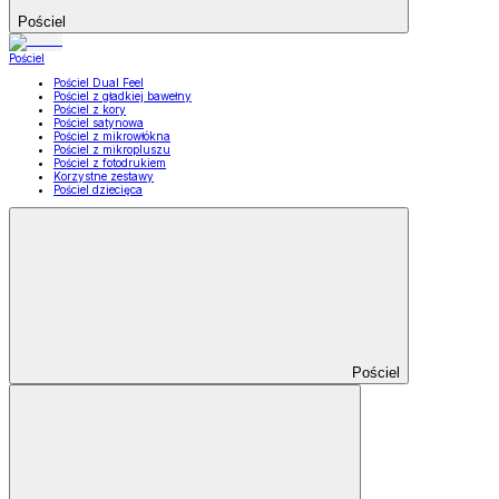
Pościel
Pościel
Pościel Dual Feel
Pościel z gładkiej bawełny
Pościel z kory
Pościel satynowa
Pościel z mikrowłókna
Pościel z mikropluszu
Pościel z fotodrukiem
Korzystne zestawy
Pościel dziecięca
Pościel