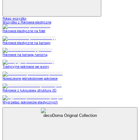
Pokaż wszystko
Wszystko z Pokrowce elastyczne
Pokrowce elastyczne na fotel
Pokrowce elastyczne na kanapy
Pokrowce na kanapę narożną
Tradycyjne pokrowce we wzory
Nowoczesne jednokolorowe pokrowce
Pokrowce z luksusową strukturą 3D
Wyprzedaż pokrowców elastycznych
decoDoma Original Collection