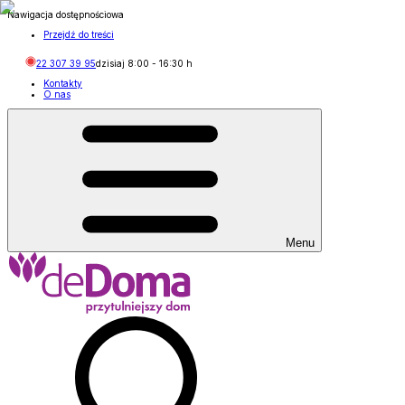
Nawigacja dostępnościowa
Przejdź do treści
22 307 39 95
dzisiaj
8:00
-
16:30
h
Kontakty
O nas
Menu