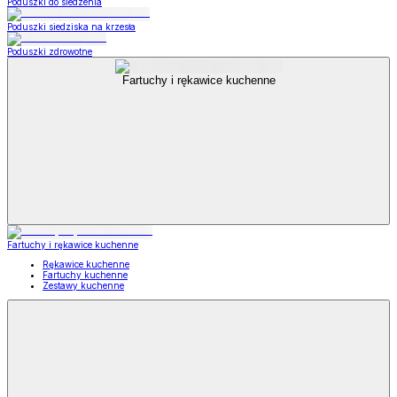
Poduszki do siedzenia
Poduszki siedziska na krzesła
Poduszki zdrowotne
Fartuchy i rękawice kuchenne
Fartuchy i rękawice kuchenne
Rękawice kuchenne
Fartuchy kuchenne
Zestawy kuchenne