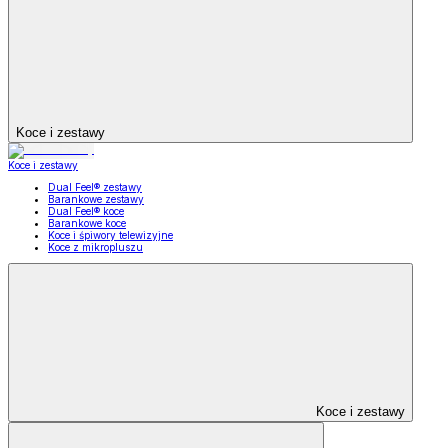
Koce i zestawy
Koce i zestawy
Dual Feel® zestawy
Barankowe zestawy
Dual Feel® koce
Barankowe koce
Koce i śpiwory telewizyjne
Koce z mikropluszu
Koce i zestawy