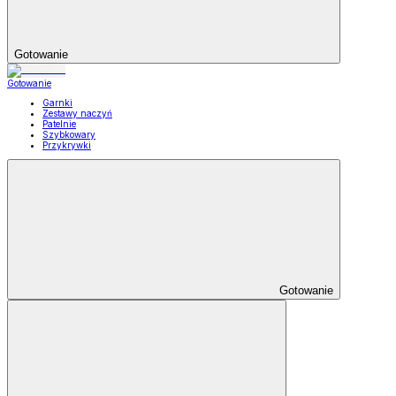
Gotowanie
Gotowanie
Garnki
Zestawy naczyń
Patelnie
Szybkowary
Przykrywki
Gotowanie