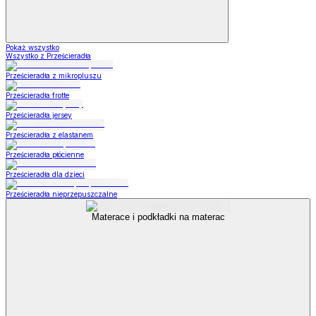
Pokaż wszystko
Wszystko z Prześcieradła
Prześcieradła z mikropluszu
Prześcieradła frotte
Prześcieradła jersey
Prześcieradła z elastanem
Prześcieradła płócienne
Prześcieradła dla dzieci
Prześcieradła nieprzepuszczalne
Materace i podkładki na materac