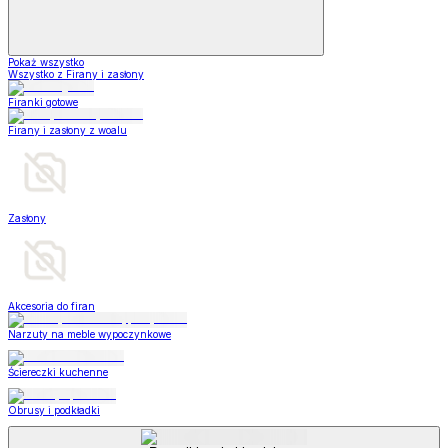
Pokaż wszystko
Wszystko z Firany i zasłony
Firanki gotowe
Firany i zasłony z woalu
Zasłony
Akcesoria do firan
Narzuty na meble wypoczynkowe
Ściereczki kuchenne
Obrusy i podkładki