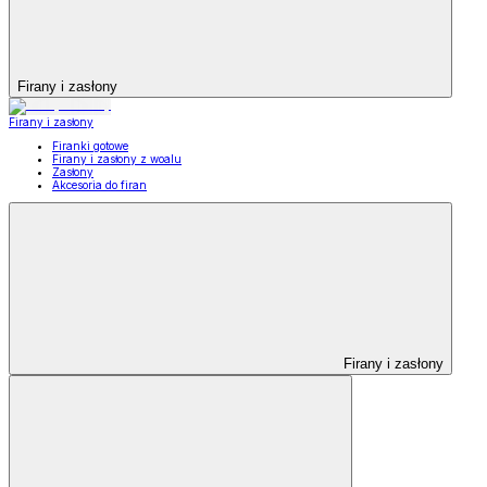
Firany i zasłony
Firany i zasłony
Firanki gotowe
Firany i zasłony z woalu
Zasłony
Akcesoria do firan
Firany i zasłony