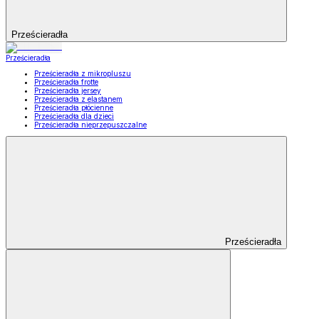
Prześcieradła
Prześcieradła
Prześcieradła z mikropluszu
Prześcieradła frotte
Prześcieradła jersey
Prześcieradła z elastanem
Prześcieradła płócienne
Prześcieradła dla dzieci
Prześcieradła nieprzepuszczalne
Prześcieradła