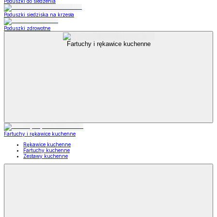
Poduszki do siedzenia
Poduszki siedziska na krzesła
Poduszki zdrowotne
Fartuchy i rękawice kuchenne
Fartuchy i rękawice kuchenne
Rękawice kuchenne
Fartuchy kuchenne
Zestawy kuchenne