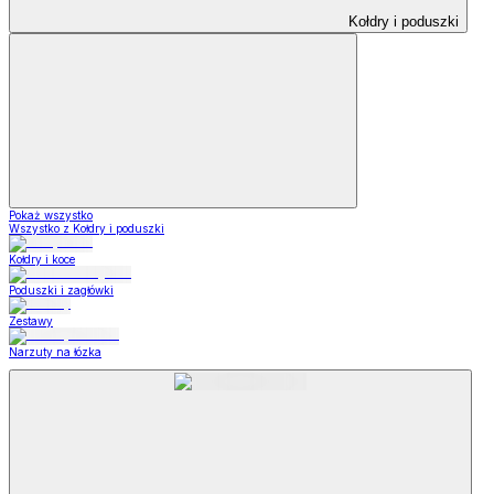
Kołdry i poduszki
Pokaż wszystko
Wszystko z Kołdry i poduszki
Kołdry i koce
Poduszki i zagłówki
Zestawy
Narzuty na łózka