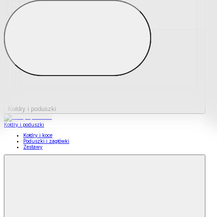
Podkładki na materace
Materace nawierzchniowe
Kołdry i poduszki
Kołdry i poduszki
Kołdry i koce
Poduszki i zagłówki
Zestawy