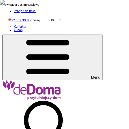
Nawigacja dostępnościowa
Przejdź do treści
22 307 39 95
dzisiaj
8:00
-
16:30
h
Kontakty
O nas
Menu