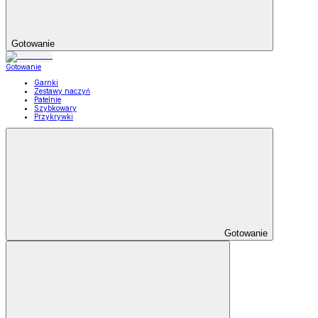
Gotowanie
Gotowanie
Garnki
Zestawy naczyń
Patelnie
Szybkowary
Przykrywki
Gotowanie