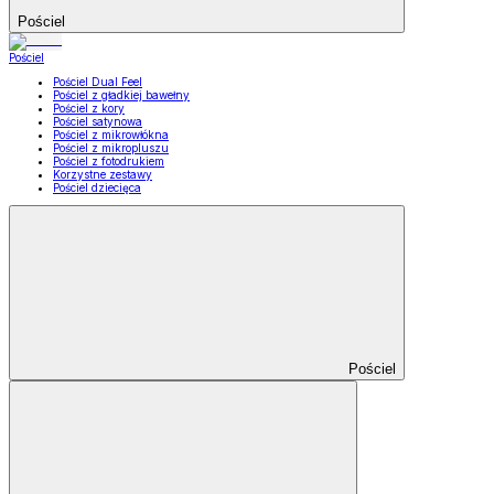
Pościel
Pościel
Pościel Dual Feel
Pościel z gładkiej bawełny
Pościel z kory
Pościel satynowa
Pościel z mikrowłókna
Pościel z mikropluszu
Pościel z fotodrukiem
Korzystne zestawy
Pościel dziecięca
Pościel