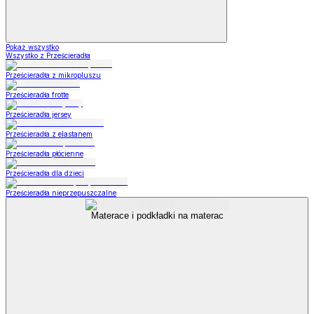
Pokaż wszystko
Wszystko z Prześcieradła
Prześcieradła z mikropluszu
Prześcieradła frotte
Prześcieradła jersey
Prześcieradła z elastanem
Prześcieradła płócienne
Prześcieradła dla dzieci
Prześcieradła nieprzepuszczalne
Materace i podkładki na materac