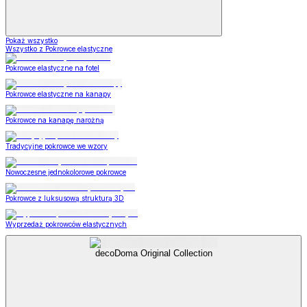
Pokaż wszystko
Wszystko z Pokrowce elastyczne
Pokrowce elastyczne na fotel
Pokrowce elastyczne na kanapy
Pokrowce na kanapę narożną
Tradycyjne pokrowce we wzory
Nowoczesne jednokolorowe pokrowce
Pokrowce z luksusową strukturą 3D
Wyprzedaż pokrowców elastycznych
decoDoma Original Collection