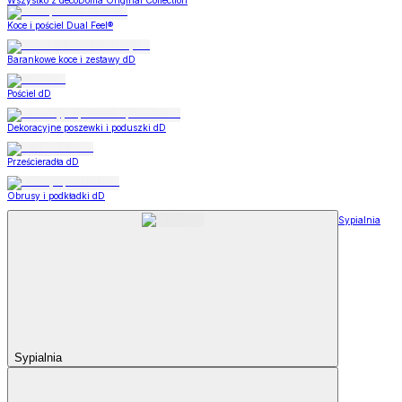
Wszystko z decoDoma Original Collection
Koce i pościel Dual Feel®
Barankowe koce i zestawy dD
Pościel dD
Dekoracyjne poszewki i poduszki dD
Prześcieradła dD
Obrusy i podkładki dD
Sypialnia
Sypialnia