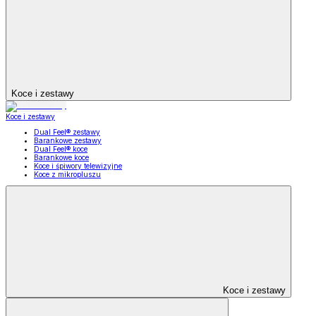
Koce i zestawy
Koce i zestawy
Dual Feel® zestawy
Barankowe zestawy
Dual Feel® koce
Barankowe koce
Koce i śpiwory telewizyjne
Koce z mikropluszu
Koce i zestawy