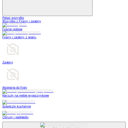
Pokaż wszystko
Wszystko z Firany i zasłony
Firanki gotowe
Firany i zasłony z woalu
Zasłony
Akcesoria do firan
Narzuty na meble wypoczynkowe
Ściereczki kuchenne
Obrusy i podkładki