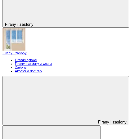
Firany i zasłony
Firany i zasłony
Firanki gotowe
Firany i zasłony z woalu
Zasłony
Akcesoria do firan
Firany i zasłony