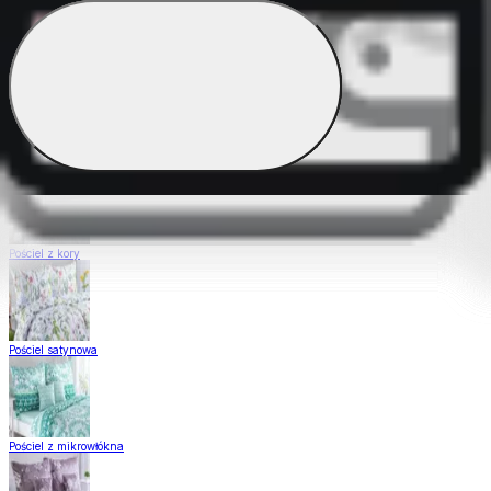
Pościel Dual Feel
Pościel z gładkiej bawełny
Pościel z kory
Pościel satynowa
Pościel z mikrowłókna