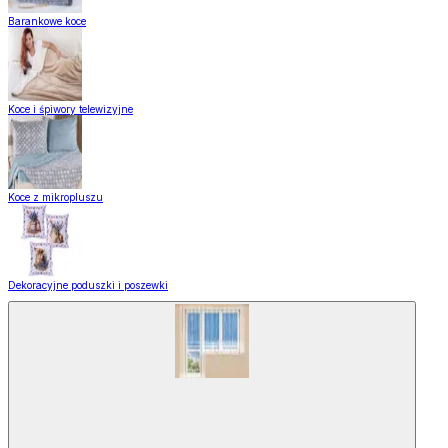
Barankowe koce
Koce i śpiwory telewizyjne
Koce z mikropluszu
Dekoracyjne poduszki i poszewki