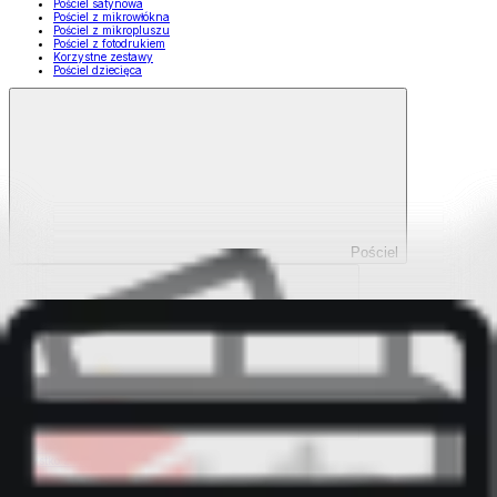
Pościel satynowa
Pościel z mikrowłókna
Pościel z mikropluszu
Pościel z fotodrukiem
Korzystne zestawy
Pościel dziecięca
Pościel
Pokaż wszystko
Wszystko z Pościel