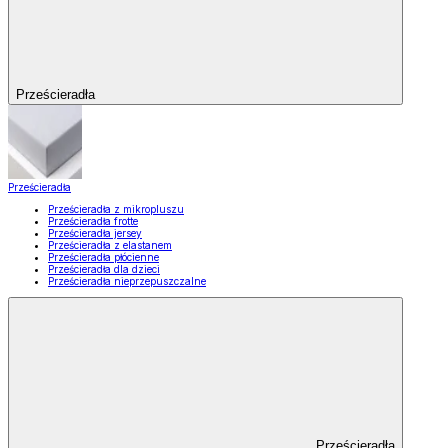
Prześcieradła
Prześcieradła
Prześcieradła z mikropluszu
Prześcieradła frotte
Prześcieradła jersey
Prześcieradła z elastanem
Prześcieradła płócienne
Prześcieradła dla dzieci
Prześcieradła nieprzepuszczalne
Prześcieradła