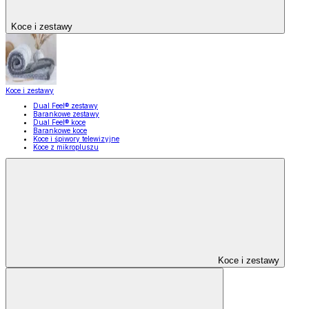
Koce i zestawy
Koce i zestawy
Dual Feel® zestawy
Barankowe zestawy
Dual Feel® koce
Barankowe koce
Koce i śpiwory telewizyjne
Koce z mikropluszu
Koce i zestawy