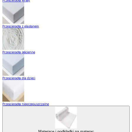
Prześcieradła jersey
Prześcieradła z elastanem
Prześcieradła płócienne
Prześcieradła dla dzieci
Prześcieradła nieprzepuszczalne
Materace i podkładki na materac