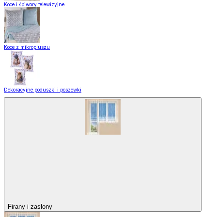
Koce i śpiwory telewizyjne
Koce z mikropluszu
Dekoracyjne poduszki i poszewki
Firany i zasłony