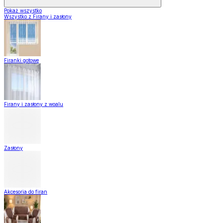
Pokaż wszystko
Wszystko z Firany i zasłony
Firanki gotowe
Firany i zasłony z woalu
Zasłony
Akcesoria do firan