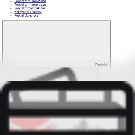
Pościel z mikrowłókna
Pościel z mikropluszu
Pościel z fotodrukiem
Korzystne zestawy
Pościel dziecięca
Pościel
Pokaż wszystko
Wszystko z Pościel