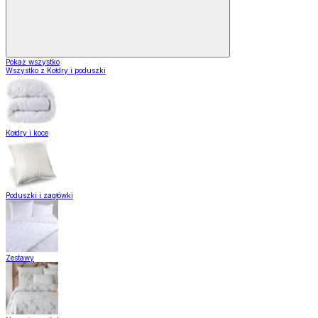
Pokaż wszystko
Wszystko z Kołdry i poduszki
Kołdry i koce
Poduszki i zagłówki
Zestawy