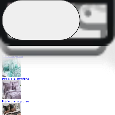
Pościel Dual Feel
Pościel z gładkiej bawełny
Pościel satynowa
Pościel z mikrowłókna
Pościel z mikropluszu