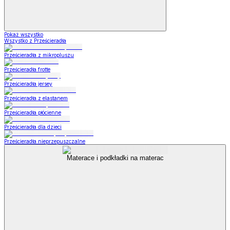
Pokaż wszystko
Wszystko z Prześcieradła
Prześcieradła z mikropluszu
Prześcieradła frotte
Prześcieradła jersey
Prześcieradła z elastanem
Prześcieradła płócienne
Prześcieradła dla dzieci
Prześcieradła nieprzepuszczalne
Materace i podkładki na materac