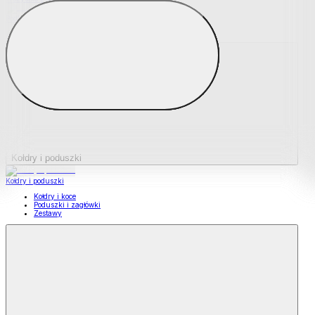
Podkładki na materace
Materace nawierzchniowe
Kołdry i poduszki
Kołdry i poduszki
Kołdry i koce
Poduszki i zagłówki
Zestawy