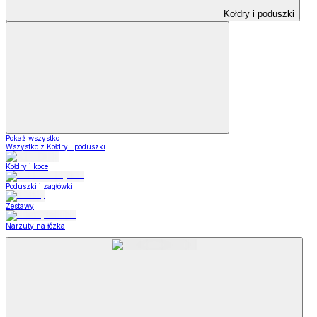
Kołdry i poduszki
Pokaż wszystko
Wszystko z Kołdry i poduszki
Kołdry i koce
Poduszki i zagłówki
Zestawy
Narzuty na łózka