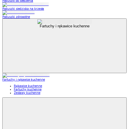
Poduszki do siedzenia
Poduszki siedziska na krzesła
Poduszki zdrowotne
Fartuchy i rękawice kuchenne
Fartuchy i rękawice kuchenne
Rękawice kuchenne
Fartuchy kuchenne
Zestawy kuchenne