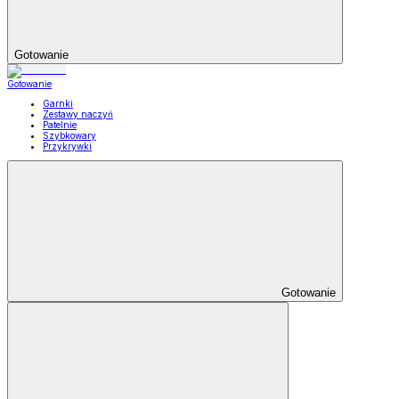
Gotowanie
Gotowanie
Garnki
Zestawy naczyń
Patelnie
Szybkowary
Przykrywki
Gotowanie