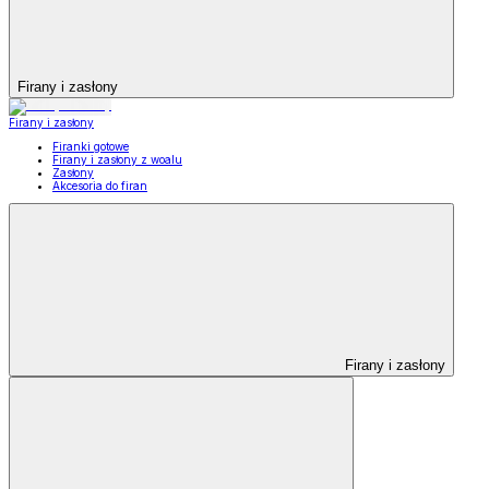
Firany i zasłony
Firany i zasłony
Firanki gotowe
Firany i zasłony z woalu
Zasłony
Akcesoria do firan
Firany i zasłony