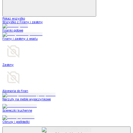
Pokaż wszystko
Wszystko z Firany i zasłony
Firanki gotowe
Firany i zasłony z woalu
Zasłony
Akcesoria do firan
Narzuty na meble wypoczynkowe
Ściereczki kuchenne
Obrusy i podkładki