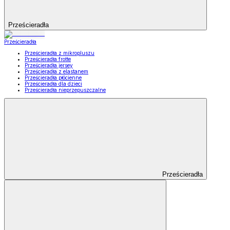
Prześcieradła
Prześcieradła
Prześcieradła z mikropluszu
Prześcieradła frotte
Prześcieradła jersey
Prześcieradła z elastanem
Prześcieradła płócienne
Prześcieradła dla dzieci
Prześcieradła nieprzepuszczalne
Prześcieradła