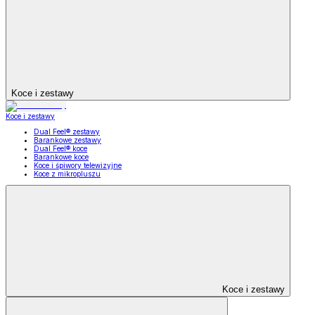
Koce i zestawy
Koce i zestawy
Dual Feel® zestawy
Barankowe zestawy
Dual Feel® koce
Barankowe koce
Koce i śpiwory telewizyjne
Koce z mikropluszu
Koce i zestawy