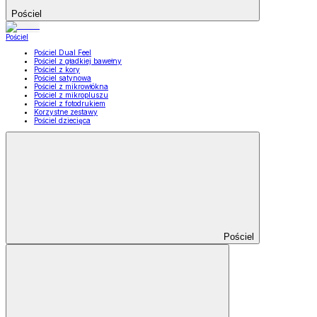
Pościel
Pościel
Pościel Dual Feel
Pościel z gładkiej bawełny
Pościel z kory
Pościel satynowa
Pościel z mikrowłókna
Pościel z mikropluszu
Pościel z fotodrukiem
Korzystne zestawy
Pościel dziecięca
Pościel