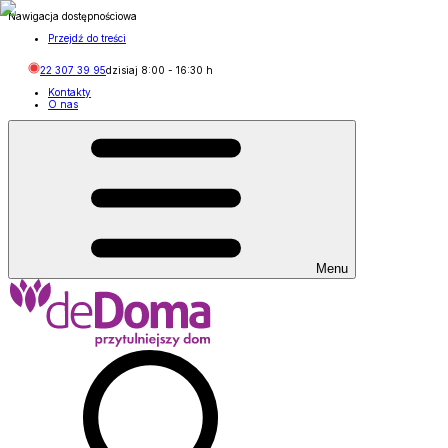
Nawigacja dostępnościowa
Przejdź do treści
22 307 39 95
dzisiaj
8:00
-
16:30
h
Kontakty
O nas
Menu