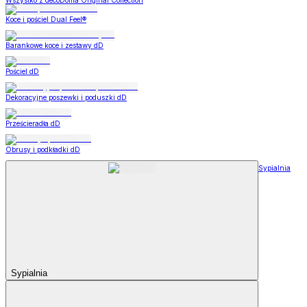
Wszystko z decoDoma Original Collection
Koce i pościel Dual Feel®
Barankowe koce i zestawy dD
Pościel dD
Dekoracyjne poszewki i poduszki dD
Prześcieradła dD
Obrusy i podkładki dD
Sypialnia
Sypialnia