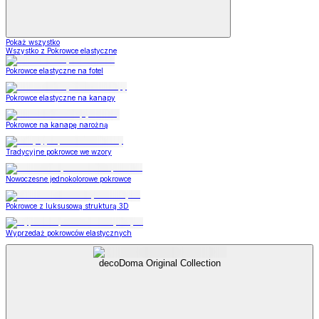
Pokaż wszystko
Wszystko z Pokrowce elastyczne
Pokrowce elastyczne na fotel
Pokrowce elastyczne na kanapy
Pokrowce na kanapę narożną
Tradycyjne pokrowce we wzory
Nowoczesne jednokolorowe pokrowce
Pokrowce z luksusową strukturą 3D
Wyprzedaż pokrowców elastycznych
decoDoma Original Collection