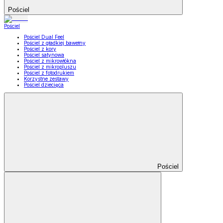
Pościel
Pościel
Pościel Dual Feel
Pościel z gładkiej bawełny
Pościel z kory
Pościel satynowa
Pościel z mikrowłókna
Pościel z mikropluszu
Pościel z fotodrukiem
Korzystne zestawy
Pościel dziecięca
Pościel