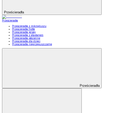
Prześcieradła
Prześcieradła
Prześcieradła z mikropluszu
Prześcieradła frotte
Prześcieradła jersey
Prześcieradła z elastanem
Prześcieradła płócienne
Prześcieradła dla dzieci
Prześcieradła nieprzepuszczalne
Prześcieradła