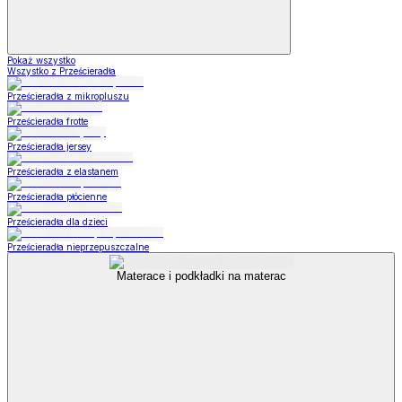
Pokaż wszystko
Wszystko z Prześcieradła
Prześcieradła z mikropluszu
Prześcieradła frotte
Prześcieradła jersey
Prześcieradła z elastanem
Prześcieradła płócienne
Prześcieradła dla dzieci
Prześcieradła nieprzepuszczalne
Materace i podkładki na materac