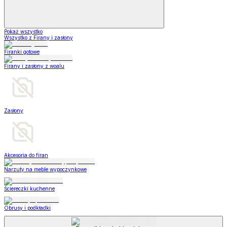
Pokaż wszystko
Wszystko z Firany i zasłony
Firanki gotowe
Firany i zasłony z woalu
Zasłony
Akcesoria do firan
Narzuty na meble wypoczynkowe
Ściereczki kuchenne
Obrusy i podkładki