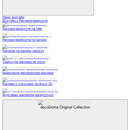
Pokaż wszystko
Wszystko z Pokrowce elastyczne
Pokrowce elastyczne na fotel
Pokrowce elastyczne na kanapy
Pokrowce na kanapę narożną
Tradycyjne pokrowce we wzory
Nowoczesne jednokolorowe pokrowce
Pokrowce z luksusową strukturą 3D
Wyprzedaż pokrowców elastycznych
decoDoma Original Collection