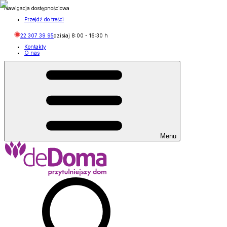
Nawigacja dostępnościowa
Przejdź do treści
22 307 39 95
dzisiaj
8:00
-
16:30
h
Kontakty
O nas
Menu