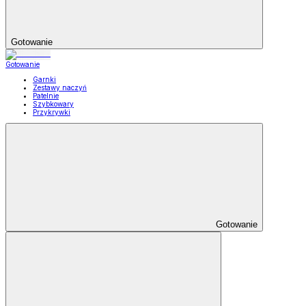
Gotowanie
Gotowanie
Garnki
Zestawy naczyń
Patelnie
Szybkowary
Przykrywki
Gotowanie