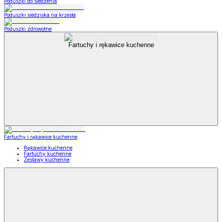
Poduszki do siedzenia
Poduszki siedziska na krzesła
Poduszki zdrowotne
Fartuchy i rękawice kuchenne
Fartuchy i rękawice kuchenne
Rękawice kuchenne
Fartuchy kuchenne
Zestawy kuchenne