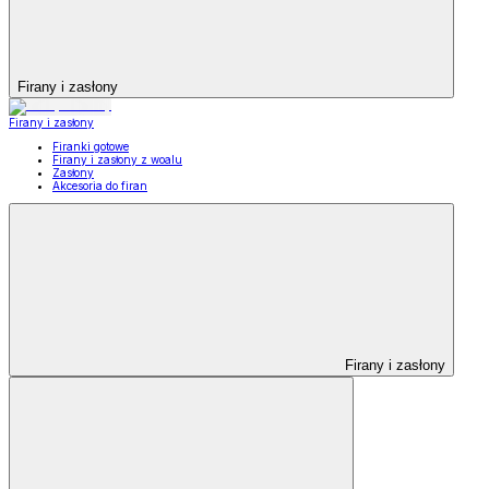
Firany i zasłony
Firany i zasłony
Firanki gotowe
Firany i zasłony z woalu
Zasłony
Akcesoria do firan
Firany i zasłony