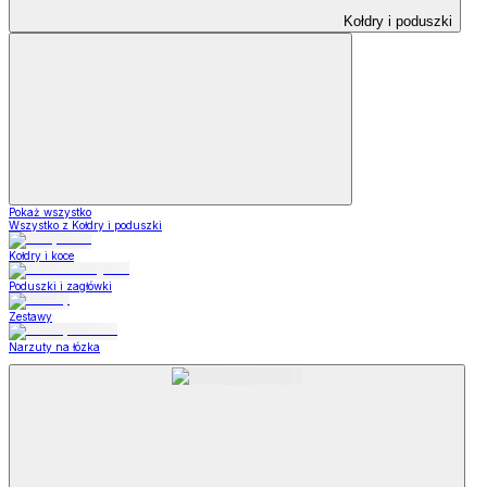
Kołdry i poduszki
Pokaż wszystko
Wszystko z Kołdry i poduszki
Kołdry i koce
Poduszki i zagłówki
Zestawy
Narzuty na łózka