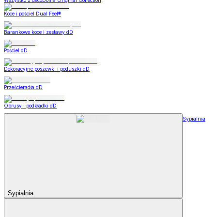
Wszystko z decoDoma Original Collection
Koce i pościel Dual Feel®
Barankowe koce i zestawy dD
Pościel dD
Dekoracyjne poszewki i poduszki dD
Prześcieradła dD
Obrusy i podkładki dD
Sypialnia
Sypialnia