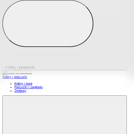
Podkładki na materace
Materace nawierzchniowe
Kołdry i poduszki
Kołdry i poduszki
Kołdry i koce
Poduszki i zagłówki
Zestawy