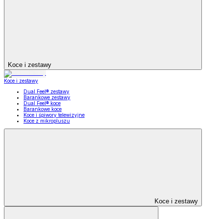
Koce i zestawy
Koce i zestawy
Dual Feel® zestawy
Barankowe zestawy
Dual Feel® koce
Barankowe koce
Koce i śpiwory telewizyjne
Koce z mikropluszu
Koce i zestawy