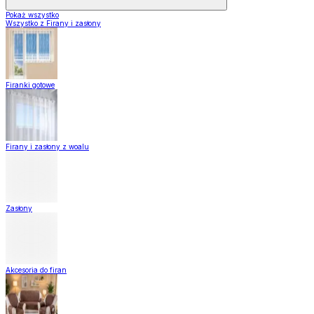
Pokaż wszystko
Wszystko z Firany i zasłony
Firanki gotowe
Firany i zasłony z woalu
Zasłony
Akcesoria do firan