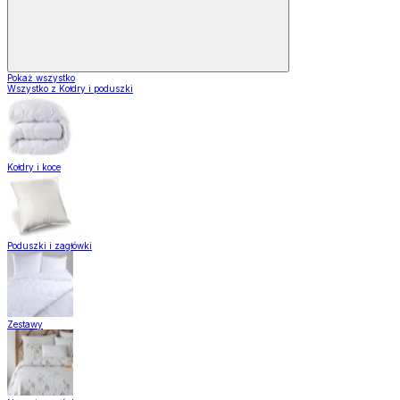
Pokaż wszystko
Wszystko z Kołdry i poduszki
Kołdry i koce
Poduszki i zagłówki
Zestawy