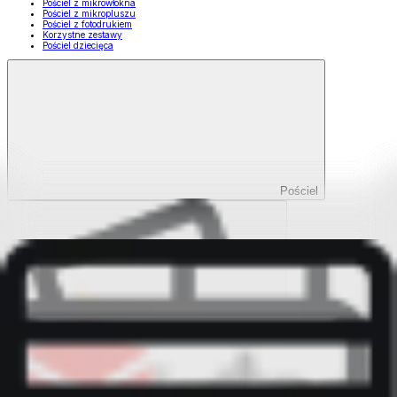
Pościel z mikrowłókna
Pościel z mikropluszu
Pościel z fotodrukiem
Korzystne zestawy
Pościel dziecięca
Pościel
Pokaż wszystko
Wszystko z Pościel