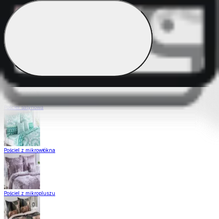
Pościel Dual Feel
Pościel z gładkiej bawełny
Pościel satynowa
Pościel z mikrowłókna
Pościel z mikropluszu