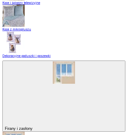
Koce i śpiwory telewizyjne
Koce z mikropluszu
Dekoracyjne poduszki i poszewki
Firany i zasłony