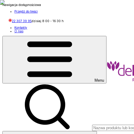
Nawigacja dostępnościowa
Przejdź do treści
22 307 39 95
dzisiaj
8:00
-
16:30
h
Kontakty
O nas
Menu