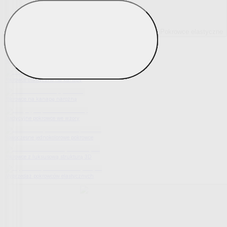
Pokrowce elastyczne
Pokaż wszystko
Wszystko z Pokrowce elastyczne
Pokrowce elastyczne na fotel
Pokrowce elastyczne na kanapy
Pokrowce na kanapę narożną
Tradycyjne pokrowce we wzory
Nowoczesne jednokolorowe pokrowce
Pokrowce z luksusową strukturą 3D
Wyprzedaż pokrowców elastycznych