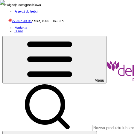
Nawigacja dostępnościowa
Przejdź do treści
22 307 39 95
dzisiaj
8:00
-
16:30
h
Kontakty
O nas
Menu