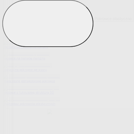
Pokrowce elastyczne
Pokaż wszystko
Wszystko z Pokrowce elastyczne
Pokrowce elastyczne na fotel
Pokrowce elastyczne na kanapy
Pokrowce na kanapę narożną
Tradycyjne pokrowce we wzory
Nowoczesne jednokolorowe pokrowce
Pokrowce z luksusową strukturą 3D
Wyprzedaż pokrowców elastycznych