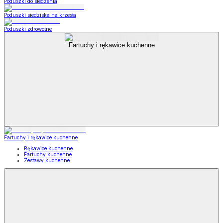
Poduszki do siedzenia
Poduszki siedziska na krzesła
Poduszki zdrowotne
Fartuchy i rękawice kuchenne
Fartuchy i rękawice kuchenne
Rękawice kuchenne
Fartuchy kuchenne
Zestawy kuchenne