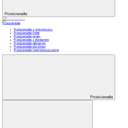
Prześcieradła
Prześcieradła
Prześcieradła z mikropluszu
Prześcieradła frotte
Prześcieradła jersey
Prześcieradła z elastanem
Prześcieradła płócienne
Prześcieradła dla dzieci
Prześcieradła nieprzepuszczalne
Prześcieradła