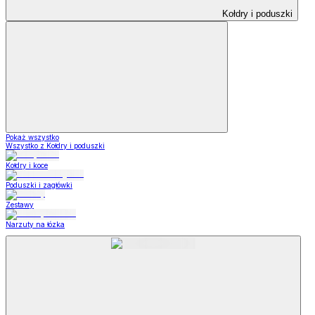
Kołdry i poduszki
Pokaż wszystko
Wszystko z Kołdry i poduszki
Kołdry i koce
Poduszki i zagłówki
Zestawy
Narzuty na łózka