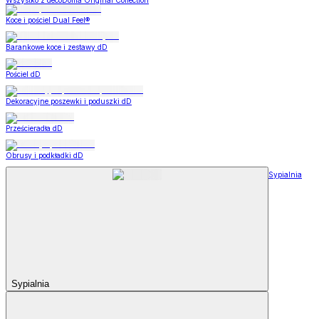
Wszystko z decoDoma Original Collection
Koce i pościel Dual Feel®
Barankowe koce i zestawy dD
Pościel dD
Dekoracyjne poszewki i poduszki dD
Prześcieradła dD
Obrusy i podkładki dD
Sypialnia
Sypialnia