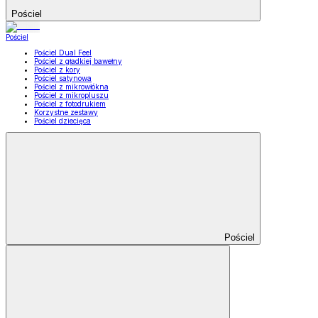
Pościel
Pościel
Pościel Dual Feel
Pościel z gładkiej bawełny
Pościel z kory
Pościel satynowa
Pościel z mikrowłókna
Pościel z mikropluszu
Pościel z fotodrukiem
Korzystne zestawy
Pościel dziecięca
Pościel