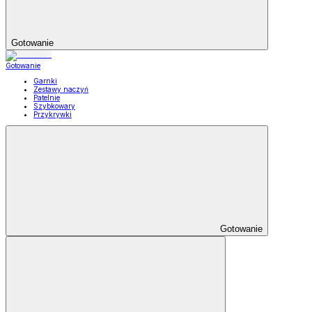
Gotowanie
Gotowanie
Garnki
Zestawy naczyń
Patelnie
Szybkowary
Przykrywki
Gotowanie