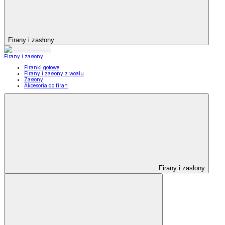
Firany i zasłony
Firany i zasłony
Firanki gotowe
Firany i zasłony z woalu
Zasłony
Akcesoria do firan
Firany i zasłony