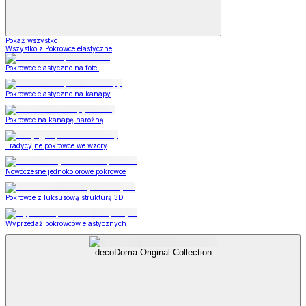
Pokaż wszystko
Wszystko z Pokrowce elastyczne
Pokrowce elastyczne na fotel
Pokrowce elastyczne na kanapy
Pokrowce na kanapę narożną
Tradycyjne pokrowce we wzory
Nowoczesne jednokolorowe pokrowce
Pokrowce z luksusową strukturą 3D
Wyprzedaż pokrowców elastycznych
decoDoma Original Collection