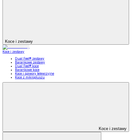
Koce i zestawy
Koce i zestawy
Dual Feel® zestawy
Barankowe zestawy
Dual Feel® koce
Barankowe koce
Koce i śpiwory telewizyjne
Koce z mikropluszu
Koce i zestawy