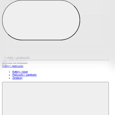
Podkładki na materace
Materace nawierzchniowe
Kołdry i poduszki
Kołdry i poduszki
Kołdry i koce
Poduszki i zagłówki
Zestawy