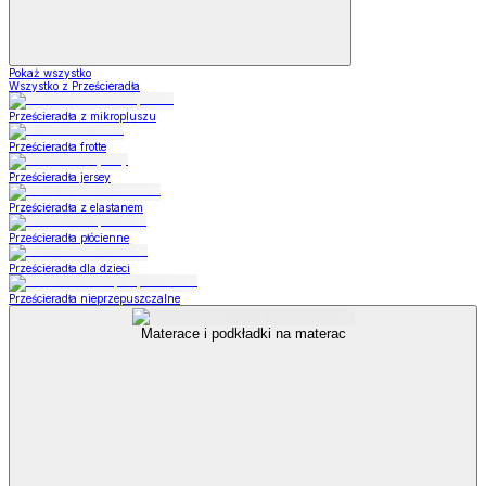
Pokaż wszystko
Wszystko z Prześcieradła
Prześcieradła z mikropluszu
Prześcieradła frotte
Prześcieradła jersey
Prześcieradła z elastanem
Prześcieradła płócienne
Prześcieradła dla dzieci
Prześcieradła nieprzepuszczalne
Materace i podkładki na materac