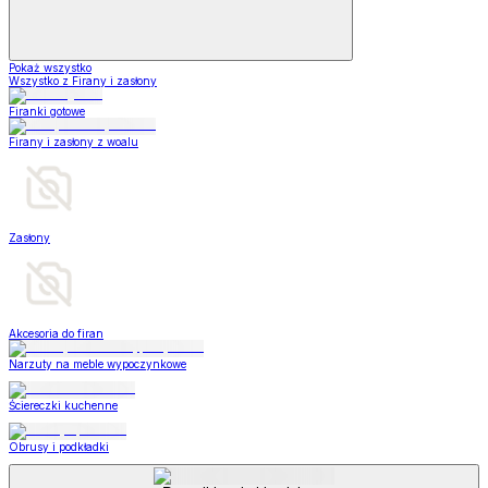
Pokaż wszystko
Wszystko z Firany i zasłony
Firanki gotowe
Firany i zasłony z woalu
Zasłony
Akcesoria do firan
Narzuty na meble wypoczynkowe
Ściereczki kuchenne
Obrusy i podkładki