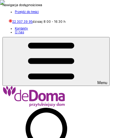
Nawigacja dostępnościowa
Przejdź do treści
22 307 39 95
dzisiaj
8:00
-
16:30
h
Kontakty
O nas
Menu