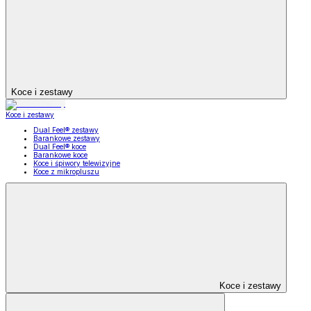
Koce i zestawy
Koce i zestawy
Dual Feel® zestawy
Barankowe zestawy
Dual Feel® koce
Barankowe koce
Koce i śpiwory telewizyjne
Koce z mikropluszu
Koce i zestawy