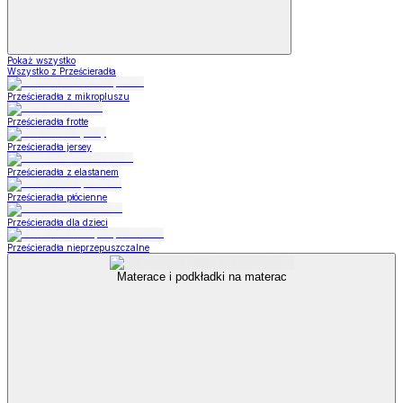
Pokaż wszystko
Wszystko z Prześcieradła
Prześcieradła z mikropluszu
Prześcieradła frotte
Prześcieradła jersey
Prześcieradła z elastanem
Prześcieradła płócienne
Prześcieradła dla dzieci
Prześcieradła nieprzepuszczalne
Materace i podkładki na materac