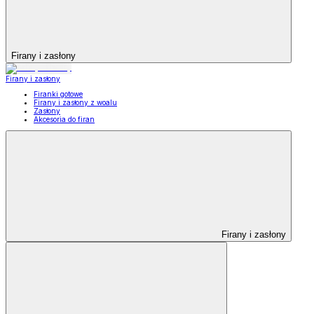
Firany i zasłony
Firany i zasłony
Firanki gotowe
Firany i zasłony z woalu
Zasłony
Akcesoria do firan
Firany i zasłony