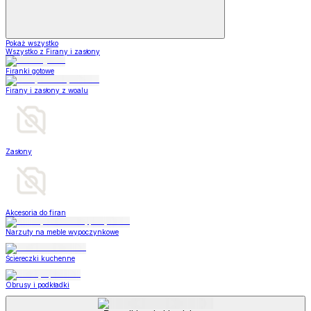
Pokaż wszystko
Wszystko z Firany i zasłony
Firanki gotowe
Firany i zasłony z woalu
Zasłony
Akcesoria do firan
Narzuty na meble wypoczynkowe
Ściereczki kuchenne
Obrusy i podkładki