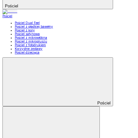
Pościel
Pościel
Pościel Dual Feel
Pościel z gładkiej bawełny
Pościel z kory
Pościel satynowa
Pościel z mikrowłókna
Pościel z mikropluszu
Pościel z fotodrukiem
Korzystne zestawy
Pościel dziecięca
Pościel