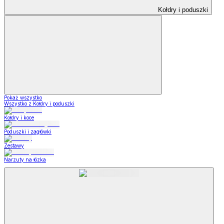
Kołdry i poduszki
Pokaż wszystko
Wszystko z Kołdry i poduszki
Kołdry i koce
Poduszki i zagłówki
Zestawy
Narzuty na łózka