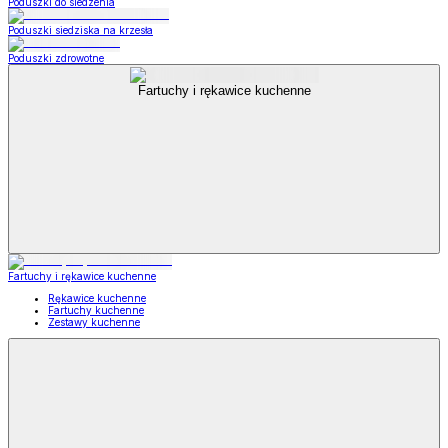
Poduszki do siedzenia
Poduszki siedziska na krzesła
Poduszki zdrowotne
Fartuchy i rękawice kuchenne
Fartuchy i rękawice kuchenne
Rękawice kuchenne
Fartuchy kuchenne
Zestawy kuchenne