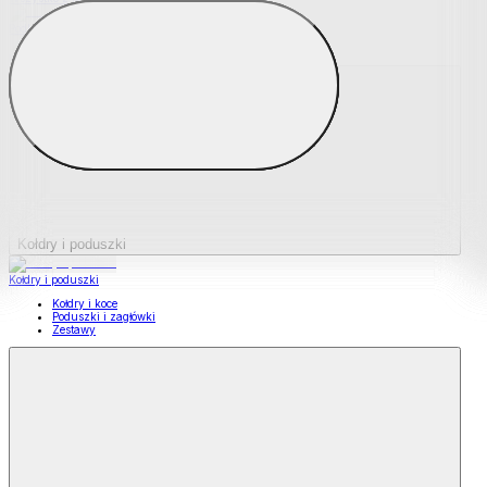
Podkładki na materace
Materace nawierzchniowe
Kołdry i poduszki
Kołdry i poduszki
Kołdry i koce
Poduszki i zagłówki
Zestawy