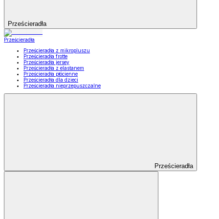
Prześcieradła
Prześcieradła
Prześcieradła z mikropluszu
Prześcieradła frotte
Prześcieradła jersey
Prześcieradła z elastanem
Prześcieradła płócienne
Prześcieradła dla dzieci
Prześcieradła nieprzepuszczalne
Prześcieradła