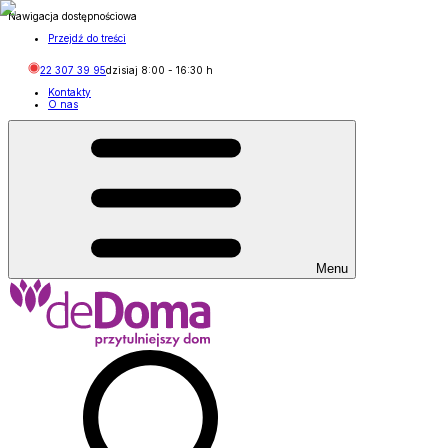
Nawigacja dostępnościowa
Przejdź do treści
22 307 39 95
dzisiaj
8:00
-
16:30
h
Kontakty
O nas
Menu