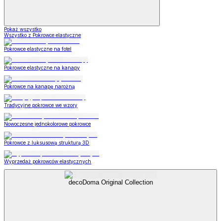
Pokaż wszystko
Wszystko z Pokrowce elastyczne
Pokrowce elastyczne na fotel
Pokrowce elastyczne na kanapy
Pokrowce na kanapę narożną
Tradycyjne pokrowce we wzory
Nowoczesne jednokolorowe pokrowce
Pokrowce z luksusową strukturą 3D
Wyprzedaż pokrowców elastycznych
decoDoma Original Collection