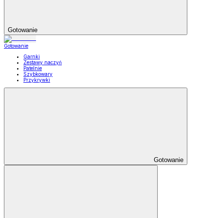
Gotowanie
Gotowanie
Garnki
Zestawy naczyń
Patelnie
Szybkowary
Przykrywki
Gotowanie