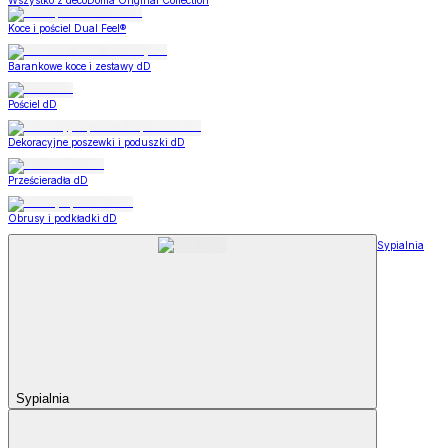
Wszystko z decoDoma Original Collection
Koce i pościel Dual Feel®
Barankowe koce i zestawy dD
Pościel dD
Dekoracyjne poszewki i poduszki dD
Prześcieradła dD
Obrusy i podkładki dD
Sypialnia
Sypialnia