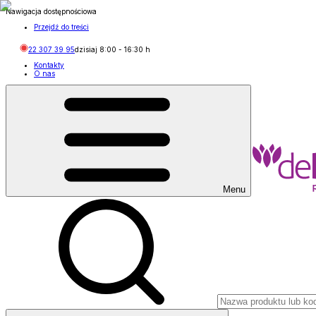
Nawigacja dostępnościowa
Przejdź do treści
22 307 39 95
dzisiaj
8:00
-
16:30
h
Kontakty
O nas
Menu