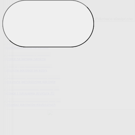
Pokrowce elastyczne
Pokaż wszystko
Wszystko z Pokrowce elastyczne
Pokrowce elastyczne na fotel
Pokrowce elastyczne na kanapy
Pokrowce na kanapę narożną
Tradycyjne pokrowce we wzory
Nowoczesne jednokolorowe pokrowce
Pokrowce z luksusową strukturą 3D
Wyprzedaż pokrowców elastycznych