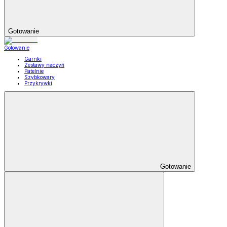
Gotowanie
Gotowanie
Garnki
Zestawy naczyń
Patelnie
Szybkowary
Przykrywki
Gotowanie