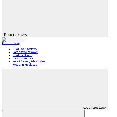
Koce i zestawy
Koce i zestawy
Dual Feel® zestawy
Barankowe zestawy
Dual Feel® koce
Barankowe koce
Koce i śpiwory telewizyjne
Koce z mikropluszu
Koce i zestawy