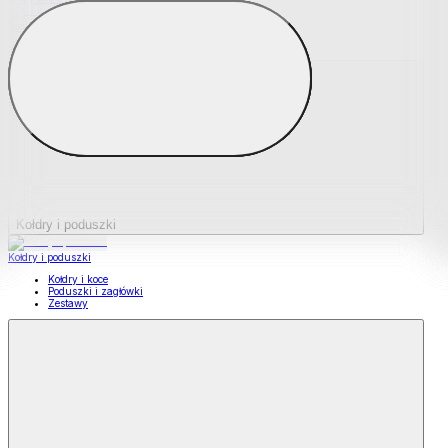
Podkładki na materace
Materace nawierzchniowe
Kołdry i poduszki
Kołdry i poduszki
Kołdry i koce
Poduszki i zagłówki
Zestawy