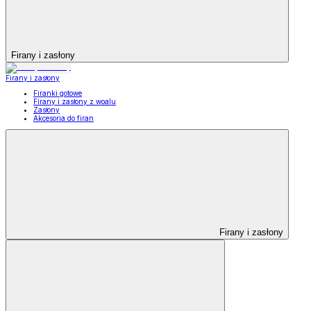
Firany i zasłony
Firany i zasłony
Firanki gotowe
Firany i zasłony z woalu
Zasłony
Akcesoria do firan
Firany i zasłony