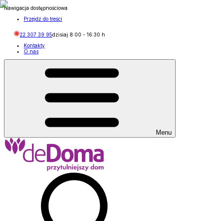
Nawigacja dostępnościowa
Przejdź do treści
22 307 39 95
dzisiaj
8:00
-
16:30
h
Kontakty
O nas
Menu