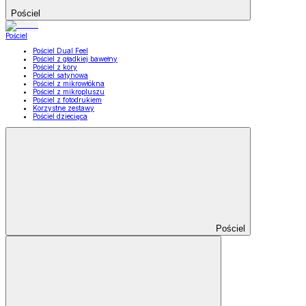
Pościel
Pościel
Pościel Dual Feel
Pościel z gładkiej bawełny
Pościel z kory
Pościel satynowa
Pościel z mikrowłókna
Pościel z mikropluszu
Pościel z fotodrukiem
Korzystne zestawy
Pościel dziecięca
Pościel