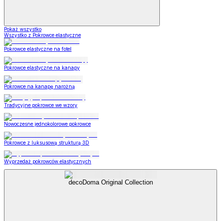
Pokaż wszystko
Wszystko z Pokrowce elastyczne
Pokrowce elastyczne na fotel
Pokrowce elastyczne na kanapy
Pokrowce na kanapę narożną
Tradycyjne pokrowce we wzory
Nowoczesne jednokolorowe pokrowce
Pokrowce z luksusową strukturą 3D
Wyprzedaż pokrowców elastycznych
decoDoma Original Collection