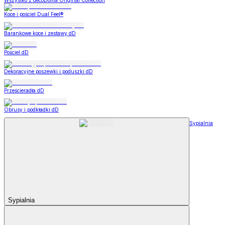
Wszystko z decoDoma Original Collection
Koce i pościel Dual Feel®
Barankowe koce i zestawy dD
Pościel dD
Dekoracyjne poszewki i poduszki dD
Prześcieradła dD
Obrusy i podkładki dD
Sypialnia
Sypialnia