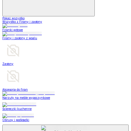
Pokaż wszystko
Wszystko z Firany i zasłony
Firanki gotowe
Firany i zasłony z woalu
Zasłony
Akcesoria do firan
Narzuty na meble wypoczynkowe
Ściereczki kuchenne
Obrusy i podkładki