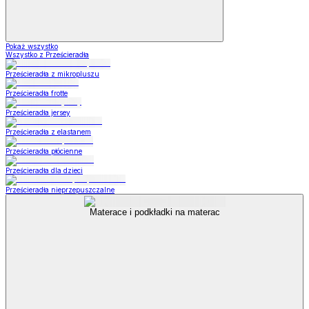
Pokaż wszystko
Wszystko z Prześcieradła
Prześcieradła z mikropluszu
Prześcieradła frotte
Prześcieradła jersey
Prześcieradła z elastanem
Prześcieradła płócienne
Prześcieradła dla dzieci
Prześcieradła nieprzepuszczalne
Materace i podkładki na materac