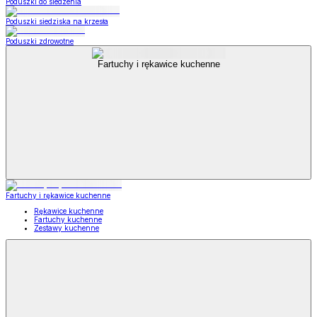
Poduszki do siedzenia
Poduszki siedziska na krzesła
Poduszki zdrowotne
Fartuchy i rękawice kuchenne
Fartuchy i rękawice kuchenne
Rękawice kuchenne
Fartuchy kuchenne
Zestawy kuchenne