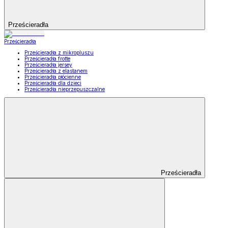
Prześcieradła
Prześcieradła
Prześcieradła z mikropluszu
Prześcieradła frotte
Prześcieradła jersey
Prześcieradła z elastanem
Prześcieradła płócienne
Prześcieradła dla dzieci
Prześcieradła nieprzepuszczalne
Prześcieradła