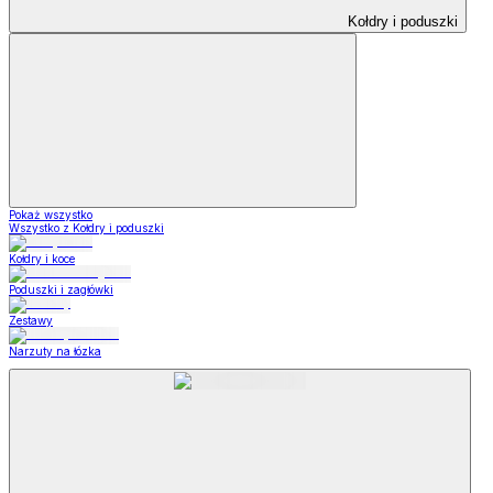
Kołdry i poduszki
Pokaż wszystko
Wszystko z Kołdry i poduszki
Kołdry i koce
Poduszki i zagłówki
Zestawy
Narzuty na łózka