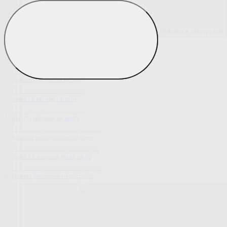
Pokrowce elastyczne
Pokaż wszystko
Wszystko z Pokrowce elastyczne
Pokrowce elastyczne na fotel
Pokrowce elastyczne na kanapy
Pokrowce na kanapę narożną
Tradycyjne pokrowce we wzory
Nowoczesne jednokolorowe pokrowce
Pokrowce z luksusową strukturą 3D
Wyprzedaż pokrowców elastycznych