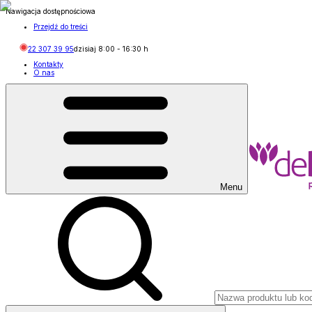
Nawigacja dostępnościowa
Przejdź do treści
22 307 39 95
dzisiaj
8:00
-
16:30
h
Kontakty
O nas
Menu