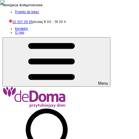
Nawigacja dostępnościowa
Przejdź do treści
22 307 39 95
dzisiaj
8:00
-
16:30
h
Kontakty
O nas
Menu