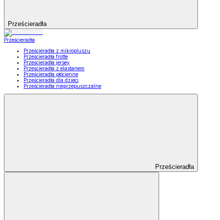
Prześcieradła
Prześcieradła
Prześcieradła z mikropluszu
Prześcieradła frotte
Prześcieradła jersey
Prześcieradła z elastanem
Prześcieradła płócienne
Prześcieradła dla dzieci
Prześcieradła nieprzepuszczalne
Prześcieradła