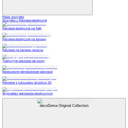
Pokaż wszystko
Wszystko z Pokrowce elastyczne
Pokrowce elastyczne na fotel
Pokrowce elastyczne na kanapy
Pokrowce na kanapę narożną
Tradycyjne pokrowce we wzory
Nowoczesne jednokolorowe pokrowce
Pokrowce z luksusową strukturą 3D
Wyprzedaż pokrowców elastycznych
decoDoma Original Collection