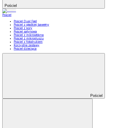
Pościel
Pościel
Pościel Dual Feel
Pościel z gładkiej bawełny
Pościel z kory
Pościel satynowa
Pościel z mikrowłókna
Pościel z mikropluszu
Pościel z fotodrukiem
Korzystne zestawy
Pościel dziecięca
Pościel