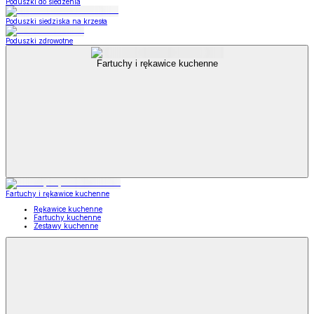
Poduszki do siedzenia
Poduszki siedziska na krzesła
Poduszki zdrowotne
Fartuchy i rękawice kuchenne
Fartuchy i rękawice kuchenne
Rękawice kuchenne
Fartuchy kuchenne
Zestawy kuchenne