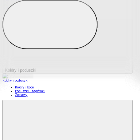
Podkładki na materace
Materace nawierzchniowe
Kołdry i poduszki
Kołdry i poduszki
Kołdry i koce
Poduszki i zagłówki
Zestawy