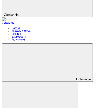
Gotowanie
Gotowanie
Garnki
Zestawy naczyń
Patelnie
Szybkowary
Przykrywki
Gotowanie