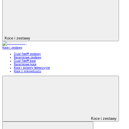
Koce i zestawy
Koce i zestawy
Dual Feel® zestawy
Barankowe zestawy
Dual Feel® koce
Barankowe koce
Koce i śpiwory telewizyjne
Koce z mikropluszu
Koce i zestawy