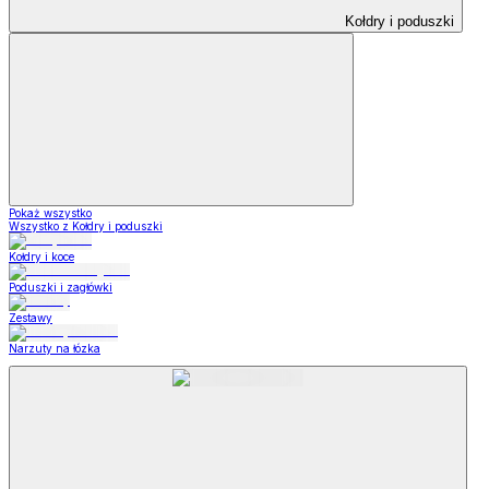
Kołdry i poduszki
Pokaż wszystko
Wszystko z Kołdry i poduszki
Kołdry i koce
Poduszki i zagłówki
Zestawy
Narzuty na łózka