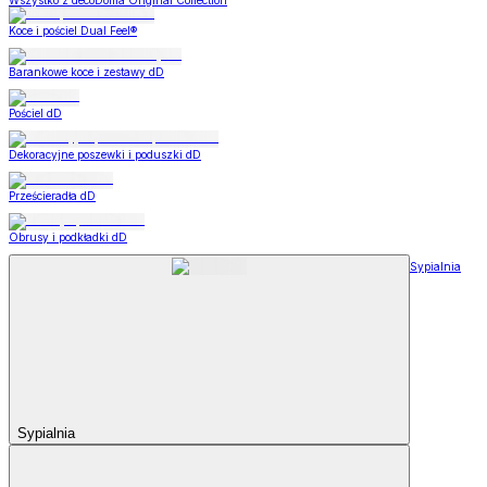
Wszystko z decoDoma Original Collection
Koce i pościel Dual Feel®
Barankowe koce i zestawy dD
Pościel dD
Dekoracyjne poszewki i poduszki dD
Prześcieradła dD
Obrusy i podkładki dD
Sypialnia
Sypialnia