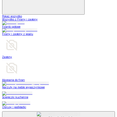
Pokaż wszystko
Wszystko z Firany i zasłony
Firanki gotowe
Firany i zasłony z woalu
Zasłony
Akcesoria do firan
Narzuty na meble wypoczynkowe
Ściereczki kuchenne
Obrusy i podkładki