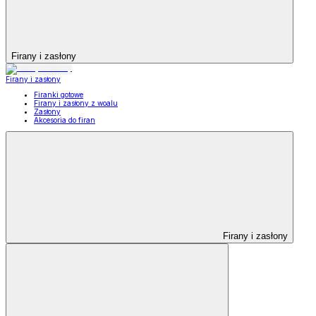
Firany i zasłony
Firany i zasłony
Firanki gotowe
Firany i zasłony z woalu
Zasłony
Akcesoria do firan
Firany i zasłony