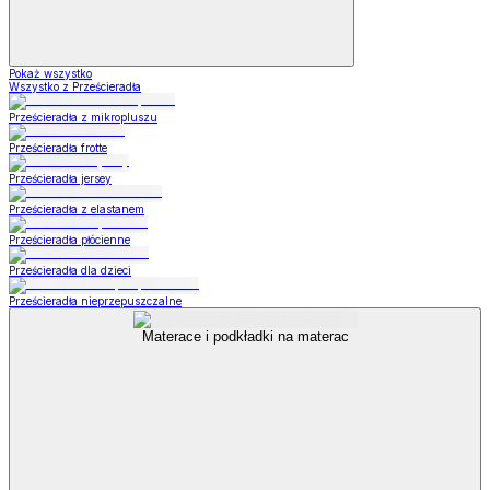
Pokaż wszystko
Wszystko z Prześcieradła
Prześcieradła z mikropluszu
Prześcieradła frotte
Prześcieradła jersey
Prześcieradła z elastanem
Prześcieradła płócienne
Prześcieradła dla dzieci
Prześcieradła nieprzepuszczalne
Materace i podkładki na materac