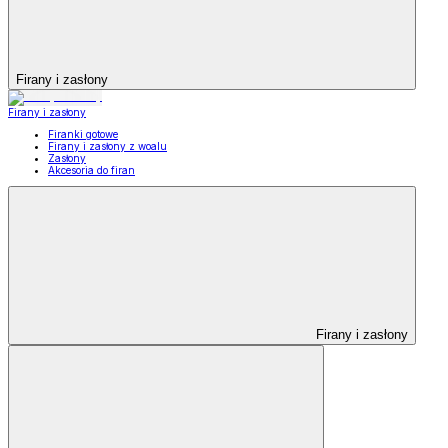
Firany i zasłony
Firany i zasłony
Firanki gotowe
Firany i zasłony z woalu
Zasłony
Akcesoria do firan
Firany i zasłony