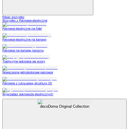
Pokaż wszystko
Wszystko z Pokrowce elastyczne
Pokrowce elastyczne na fotel
Pokrowce elastyczne na kanapy
Pokrowce na kanapę narożną
Tradycyjne pokrowce we wzory
Nowoczesne jednokolorowe pokrowce
Pokrowce z luksusową strukturą 3D
Wyprzedaż pokrowców elastycznych
decoDoma Original Collection