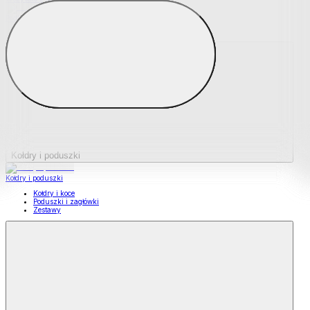
Podkładki na materace
Materace nawierzchniowe
Kołdry i poduszki
Kołdry i poduszki
Kołdry i koce
Poduszki i zagłówki
Zestawy