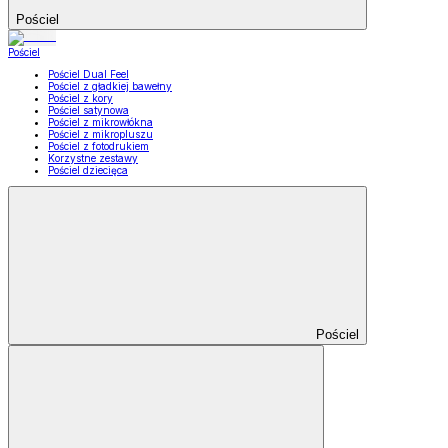
Pościel
Pościel
Pościel Dual Feel
Pościel z gładkiej bawełny
Pościel z kory
Pościel satynowa
Pościel z mikrowłókna
Pościel z mikropluszu
Pościel z fotodrukiem
Korzystne zestawy
Pościel dziecięca
Pościel