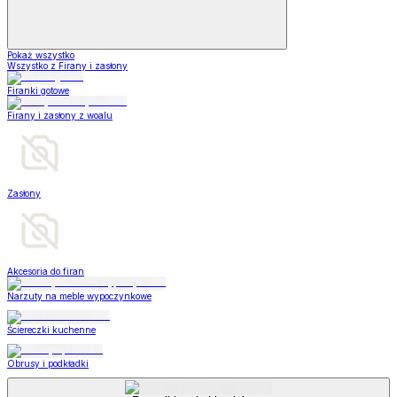
Pokaż wszystko
Wszystko z Firany i zasłony
Firanki gotowe
Firany i zasłony z woalu
Zasłony
Akcesoria do firan
Narzuty na meble wypoczynkowe
Ściereczki kuchenne
Obrusy i podkładki