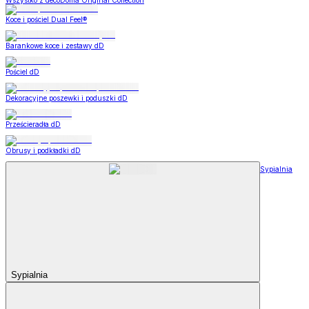
Wszystko z decoDoma Original Collection
Koce i pościel Dual Feel®
Barankowe koce i zestawy dD
Pościel dD
Dekoracyjne poszewki i poduszki dD
Prześcieradła dD
Obrusy i podkładki dD
Sypialnia
Sypialnia