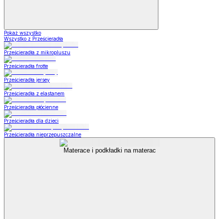
Pokaż wszystko
Wszystko z Prześcieradła
Prześcieradła z mikropluszu
Prześcieradła frotte
Prześcieradła jersey
Prześcieradła z elastanem
Prześcieradła płócienne
Prześcieradła dla dzieci
Prześcieradła nieprzepuszczalne
Materace i podkładki na materac