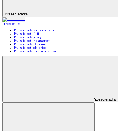
Prześcieradła
Prześcieradła
Prześcieradła z mikropluszu
Prześcieradła frotte
Prześcieradła jersey
Prześcieradła z elastanem
Prześcieradła płócienne
Prześcieradła dla dzieci
Prześcieradła nieprzepuszczalne
Prześcieradła