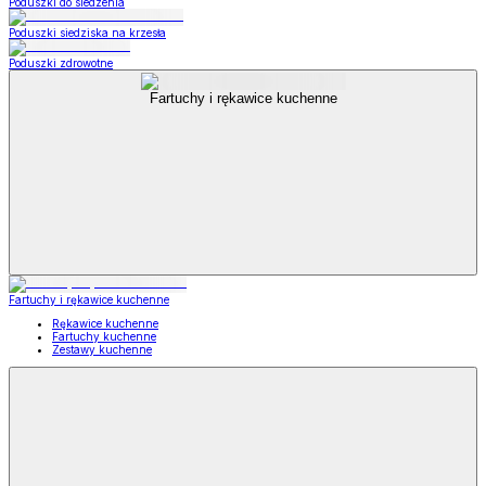
Poduszki do siedzenia
Poduszki siedziska na krzesła
Poduszki zdrowotne
Fartuchy i rękawice kuchenne
Fartuchy i rękawice kuchenne
Rękawice kuchenne
Fartuchy kuchenne
Zestawy kuchenne