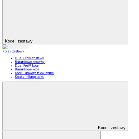
Koce i zestawy
Koce i zestawy
Dual Feel® zestawy
Barankowe zestawy
Dual Feel® koce
Barankowe koce
Koce i śpiwory telewizyjne
Koce z mikropluszu
Koce i zestawy