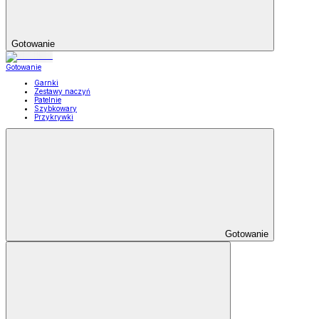
Gotowanie
Gotowanie
Garnki
Zestawy naczyń
Patelnie
Szybkowary
Przykrywki
Gotowanie