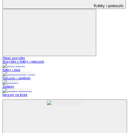
Kołdry i poduszki
Pokaż wszystko
Wszystko z Kołdry i poduszki
Kołdry i koce
Poduszki i zagłówki
Zestawy
Narzuty na łózka