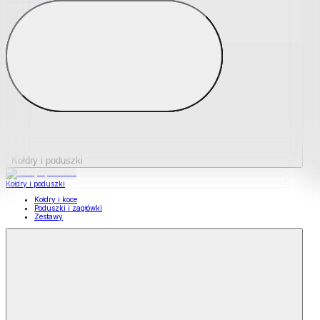
Podkładki na materace
Materace nawierzchniowe
Kołdry i poduszki
Kołdry i poduszki
Kołdry i koce
Poduszki i zagłówki
Zestawy