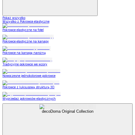
Pokaż wszystko
Wszystko z Pokrowce elastyczne
Pokrowce elastyczne na fotel
Pokrowce elastyczne na kanapy
Pokrowce na kanapę narożną
Tradycyjne pokrowce we wzory
Nowoczesne jednokolorowe pokrowce
Pokrowce z luksusową strukturą 3D
Wyprzedaż pokrowców elastycznych
decoDoma Original Collection