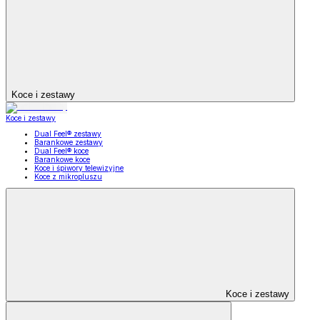
Koce i zestawy
Koce i zestawy
Dual Feel® zestawy
Barankowe zestawy
Dual Feel® koce
Barankowe koce
Koce i śpiwory telewizyjne
Koce z mikropluszu
Koce i zestawy