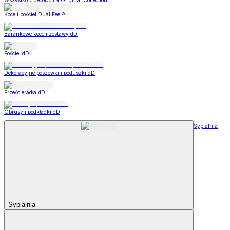
Wszystko z decoDoma Original Collection
Koce i pościel Dual Feel®
Barankowe koce i zestawy dD
Pościel dD
Dekoracyjne poszewki i poduszki dD
Prześcieradła dD
Obrusy i podkładki dD
Sypialnia
Sypialnia