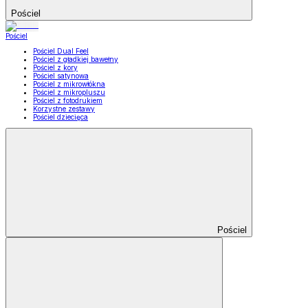
Pościel
Pościel
Pościel Dual Feel
Pościel z gładkiej bawełny
Pościel z kory
Pościel satynowa
Pościel z mikrowłókna
Pościel z mikropluszu
Pościel z fotodrukiem
Korzystne zestawy
Pościel dziecięca
Pościel