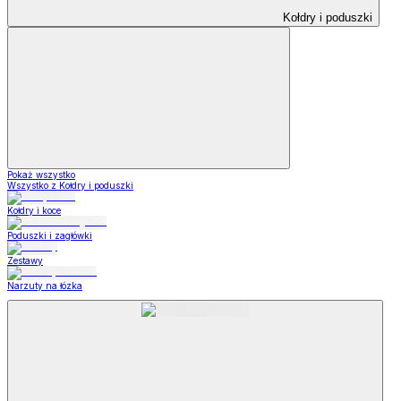
Kołdry i poduszki
Pokaż wszystko
Wszystko z Kołdry i poduszki
Kołdry i koce
Poduszki i zagłówki
Zestawy
Narzuty na łózka