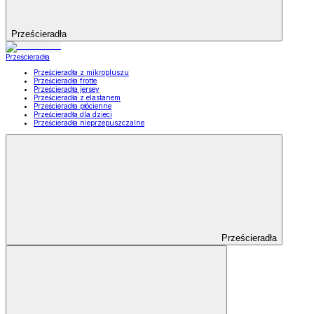
Prześcieradła
Prześcieradła
Prześcieradła z mikropluszu
Prześcieradła frotte
Prześcieradła jersey
Prześcieradła z elastanem
Prześcieradła płócienne
Prześcieradła dla dzieci
Prześcieradła nieprzepuszczalne
Prześcieradła