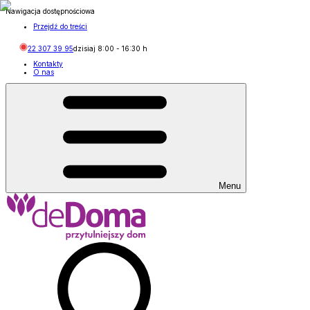
Nawigacja dostępnościowa
Przejdź do treści
22 307 39 95
dzisiaj
8:00
-
16:30
h
Kontakty
O nas
Menu