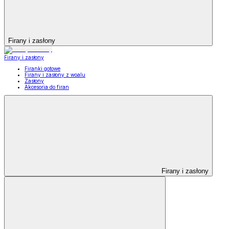
Firany i zasłony
Firany i zasłony
Firanki gotowe
Firany i zasłony z woalu
Zasłony
Akcesoria do firan
Firany i zasłony