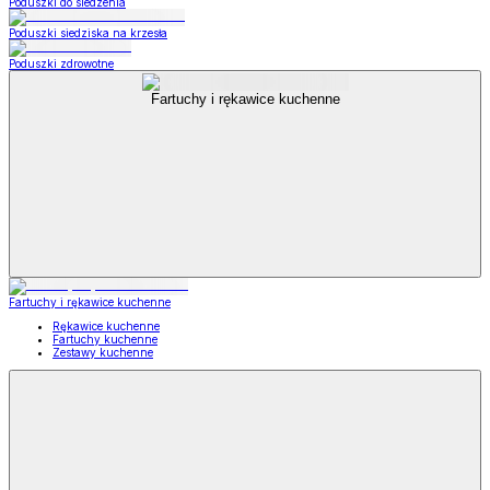
Poduszki do siedzenia
Poduszki siedziska na krzesła
Poduszki zdrowotne
Fartuchy i rękawice kuchenne
Fartuchy i rękawice kuchenne
Rękawice kuchenne
Fartuchy kuchenne
Zestawy kuchenne