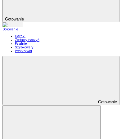
Gotowanie
Gotowanie
Garnki
Zestawy naczyń
Patelnie
Szybkowary
Przykrywki
Gotowanie