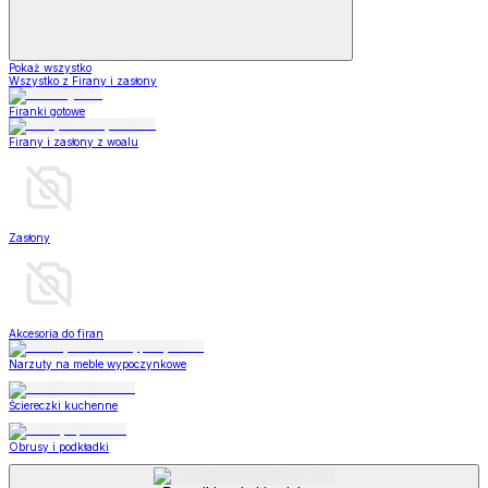
Pokaż wszystko
Wszystko z Firany i zasłony
Firanki gotowe
Firany i zasłony z woalu
Zasłony
Akcesoria do firan
Narzuty na meble wypoczynkowe
Ściereczki kuchenne
Obrusy i podkładki