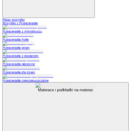
Pokaż wszystko
Wszystko z Prześcieradła
Prześcieradła z mikropluszu
Prześcieradła frotte
Prześcieradła jersey
Prześcieradła z elastanem
Prześcieradła płócienne
Prześcieradła dla dzieci
Prześcieradła nieprzepuszczalne
Materace i podkładki na materac