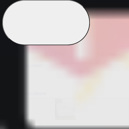
Bestsellery z ogrodu
Bestsellery z mieszkania i sprzątania
Bestsellery z urody i zdrowia
Bestsellery z obuwia i dodatków