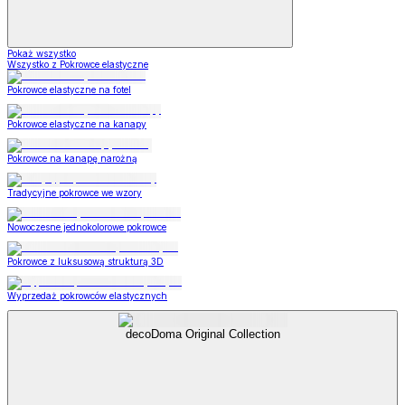
Pokaż wszystko
Wszystko z Pokrowce elastyczne
Pokrowce elastyczne na fotel
Pokrowce elastyczne na kanapy
Pokrowce na kanapę narożną
Tradycyjne pokrowce we wzory
Nowoczesne jednokolorowe pokrowce
Pokrowce z luksusową strukturą 3D
Wyprzedaż pokrowców elastycznych
decoDoma Original Collection