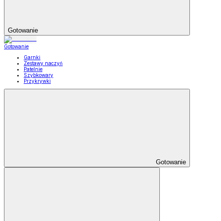
Gotowanie
Gotowanie
Garnki
Zestawy naczyń
Patelnie
Szybkowary
Przykrywki
Gotowanie