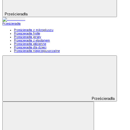
Prześcieradła
Prześcieradła
Prześcieradła z mikropluszu
Prześcieradła frotte
Prześcieradła jersey
Prześcieradła z elastanem
Prześcieradła płócienne
Prześcieradła dla dzieci
Prześcieradła nieprzepuszczalne
Prześcieradła