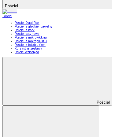
Pościel
Pościel
Pościel Dual Feel
Pościel z gładkiej bawełny
Pościel z kory
Pościel satynowa
Pościel z mikrowłókna
Pościel z mikropluszu
Pościel z fotodrukiem
Korzystne zestawy
Pościel dziecięca
Pościel