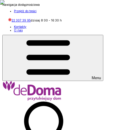
Nawigacja dostępnościowa
Przejdź do treści
22 307 39 95
dzisiaj
8:00
-
16:30
h
Kontakty
O nas
Menu