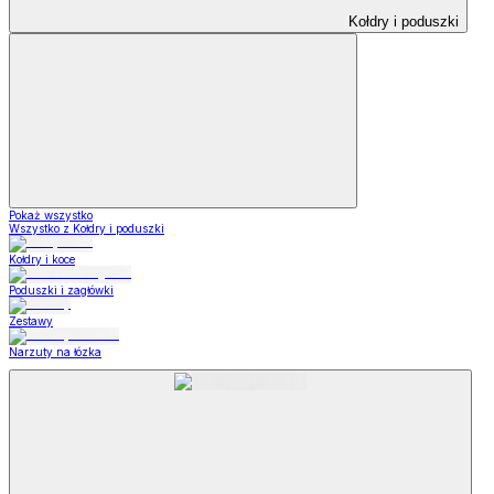
Kołdry i poduszki
Pokaż wszystko
Wszystko z Kołdry i poduszki
Kołdry i koce
Poduszki i zagłówki
Zestawy
Narzuty na łózka