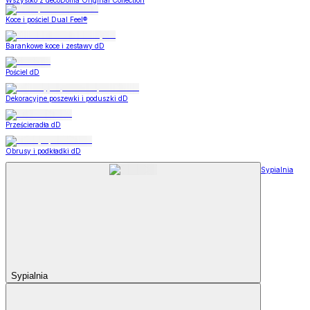
Wszystko z decoDoma Original Collection
Koce i pościel Dual Feel®
Barankowe koce i zestawy dD
Pościel dD
Dekoracyjne poszewki i poduszki dD
Prześcieradła dD
Obrusy i podkładki dD
Sypialnia
Sypialnia