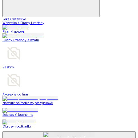
Pokaż wszystko
Wszystko z Firany i zasłony
Firanki gotowe
Firany i zasłony z woalu
Zasłony
Akcesoria do firan
Narzuty na meble wypoczynkowe
Ściereczki kuchenne
Obrusy i podkładki