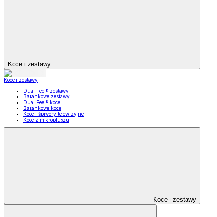
Koce i zestawy
Koce i zestawy
Dual Feel® zestawy
Barankowe zestawy
Dual Feel® koce
Barankowe koce
Koce i śpiwory telewizyjne
Koce z mikropluszu
Koce i zestawy