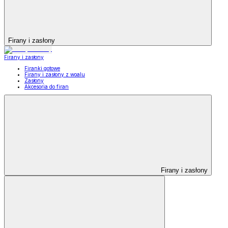
Firany i zasłony
Firany i zasłony
Firanki gotowe
Firany i zasłony z woalu
Zasłony
Akcesoria do firan
Firany i zasłony