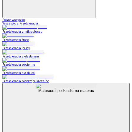
Pokaż wszystko
Wszystko z Prześcieradła
Prześcieradła z mikropluszu
Prześcieradła frotte
Prześcieradła jersey
Prześcieradła z elastanem
Prześcieradła płócienne
Prześcieradła dla dzieci
Prześcieradła nieprzepuszczalne
Materace i podkładki na materac