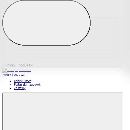
Podkładki na materace
Materace nawierzchniowe
Kołdry i poduszki
Kołdry i poduszki
Kołdry i koce
Poduszki i zagłówki
Zestawy