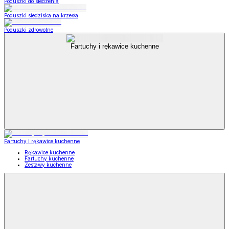
Poduszki do siedzenia
Poduszki siedziska na krzesła
Poduszki zdrowotne
Fartuchy i rękawice kuchenne
Fartuchy i rękawice kuchenne
Rękawice kuchenne
Fartuchy kuchenne
Zestawy kuchenne