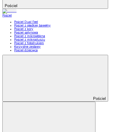
Pościel
Pościel
Pościel Dual Feel
Pościel z gładkiej bawełny
Pościel z kory
Pościel satynowa
Pościel z mikrowłókna
Pościel z mikropluszu
Pościel z fotodrukiem
Korzystne zestawy
Pościel dziecięca
Pościel