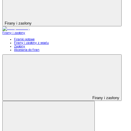
Firany i zasłony
Firany i zasłony
Firanki gotowe
Firany i zasłony z woalu
Zasłony
Akcesoria do firan
Firany i zasłony