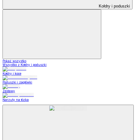
Kołdry i poduszki
Pokaż wszystko
Wszystko z Kołdry i poduszki
Kołdry i koce
Poduszki i zagłówki
Zestawy
Narzuty na łózka