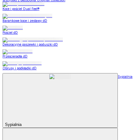
Wszystko z decoDoma Original Collection
Koce i pościel Dual Feel®
Barankowe koce i zestawy dD
Pościel dD
Dekoracyjne poszewki i poduszki dD
Prześcieradła dD
Obrusy i podkładki dD
Sypialnia
Sypialnia