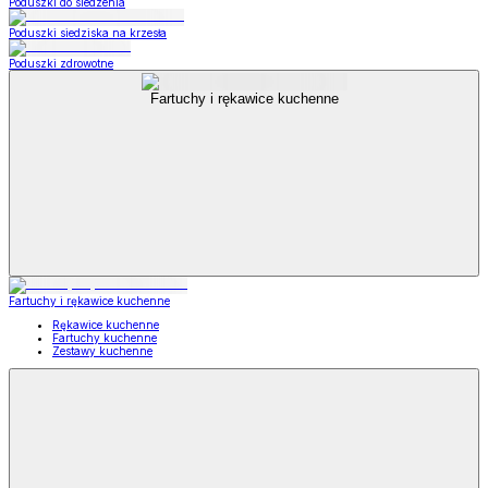
Poduszki do siedzenia
Poduszki siedziska na krzesła
Poduszki zdrowotne
Fartuchy i rękawice kuchenne
Fartuchy i rękawice kuchenne
Rękawice kuchenne
Fartuchy kuchenne
Zestawy kuchenne