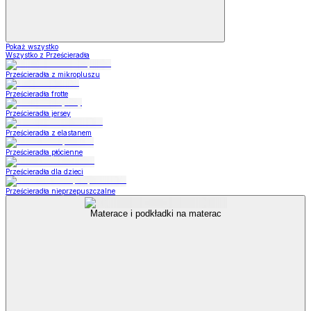
Pokaż wszystko
Wszystko z Prześcieradła
Prześcieradła z mikropluszu
Prześcieradła frotte
Prześcieradła jersey
Prześcieradła z elastanem
Prześcieradła płócienne
Prześcieradła dla dzieci
Prześcieradła nieprzepuszczalne
Materace i podkładki na materac