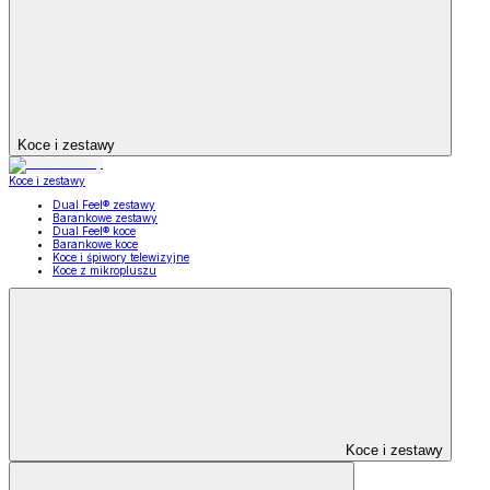
Koce i zestawy
Koce i zestawy
Dual Feel® zestawy
Barankowe zestawy
Dual Feel® koce
Barankowe koce
Koce i śpiwory telewizyjne
Koce z mikropluszu
Koce i zestawy