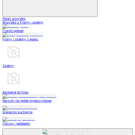
Pokaż wszystko
Wszystko z Firany i zasłony
Firanki gotowe
Firany i zasłony z woalu
Zasłony
Akcesoria do firan
Narzuty na meble wypoczynkowe
Ściereczki kuchenne
Obrusy i podkładki