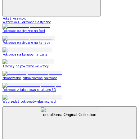
Pokaż wszystko
Wszystko z Pokrowce elastyczne
Pokrowce elastyczne na fotel
Pokrowce elastyczne na kanapy
Pokrowce na kanapę narożną
Tradycyjne pokrowce we wzory
Nowoczesne jednokolorowe pokrowce
Pokrowce z luksusową strukturą 3D
Wyprzedaż pokrowców elastycznych
decoDoma Original Collection