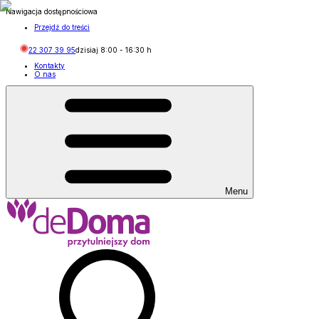
Nawigacja dostępnościowa
Przejdź do treści
22 307 39 95
dzisiaj
8:00
-
16:30
h
Kontakty
O nas
Menu