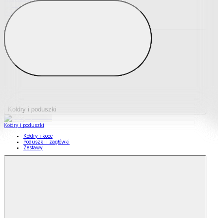
Podkładki na materace
Materace nawierzchniowe
Kołdry i poduszki
Kołdry i poduszki
Kołdry i koce
Poduszki i zagłówki
Zestawy