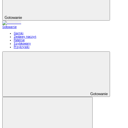
Gotowanie
Gotowanie
Garnki
Zestawy naczyń
Patelnie
Szybkowary
Przykrywki
Gotowanie