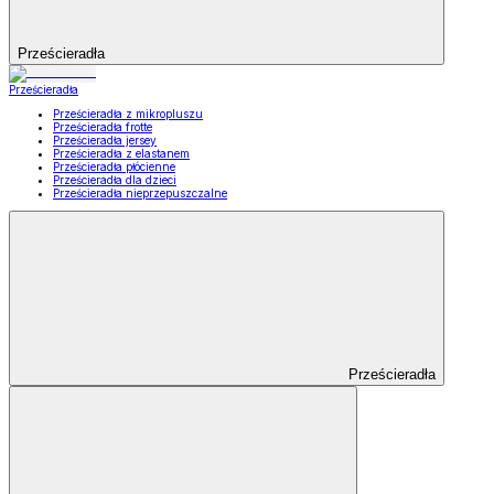
Prześcieradła
Prześcieradła
Prześcieradła z mikropluszu
Prześcieradła frotte
Prześcieradła jersey
Prześcieradła z elastanem
Prześcieradła płócienne
Prześcieradła dla dzieci
Prześcieradła nieprzepuszczalne
Prześcieradła