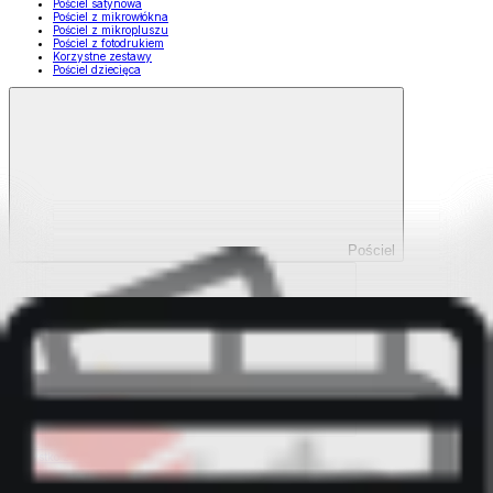
Pościel satynowa
Pościel z mikrowłókna
Pościel z mikropluszu
Pościel z fotodrukiem
Korzystne zestawy
Pościel dziecięca
Pościel
Pokaż wszystko
Wszystko z Pościel