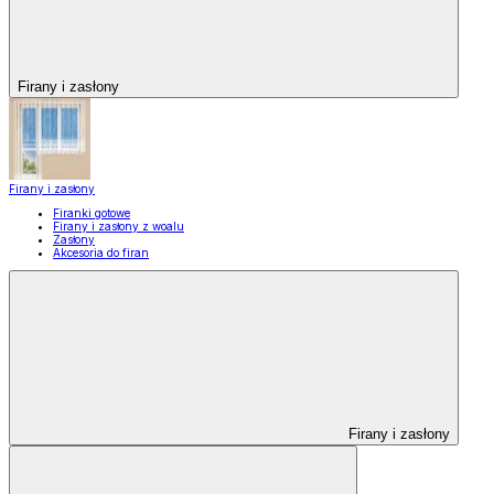
Firany i zasłony
Firany i zasłony
Firanki gotowe
Firany i zasłony z woalu
Zasłony
Akcesoria do firan
Firany i zasłony