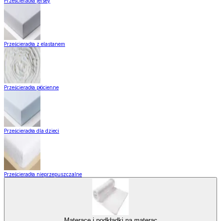
Prześcieradła jersey
Prześcieradła z elastanem
Prześcieradła płócienne
Prześcieradła dla dzieci
Prześcieradła nieprzepuszczalne
Materace i podkładki na materac