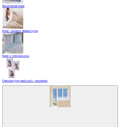
Barankowe koce
Koce i śpiwory telewizyjne
Koce z mikropluszu
Dekoracyjne poduszki i poszewki