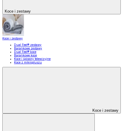
Koce i zestawy
Koce i zestawy
Dual Feel® zestawy
Barankowe zestawy
Dual Feel® koce
Barankowe koce
Koce i śpiwory telewizyjne
Koce z mikropluszu
Koce i zestawy