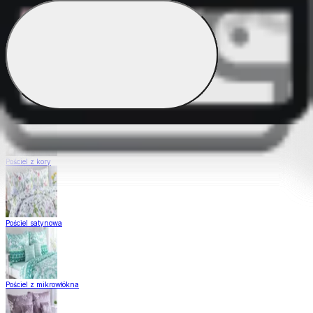
Pościel Dual Feel
Pościel z gładkiej bawełny
Pościel z kory
Pościel satynowa
Pościel z mikrowłókna