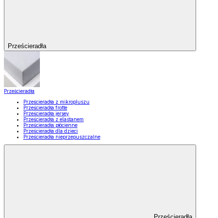
Prześcieradła
Prześcieradła
Prześcieradła z mikropluszu
Prześcieradła frotte
Prześcieradła jersey
Prześcieradła z elastanem
Prześcieradła płócienne
Prześcieradła dla dzieci
Prześcieradła nieprzepuszczalne
Prześcieradła