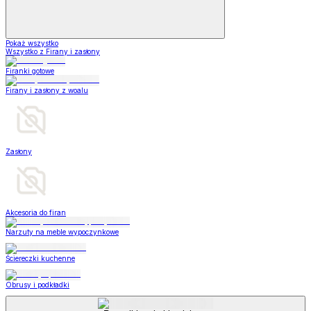
Pokaż wszystko
Wszystko z Firany i zasłony
Firanki gotowe
Firany i zasłony z woalu
Zasłony
Akcesoria do firan
Narzuty na meble wypoczynkowe
Ściereczki kuchenne
Obrusy i podkładki