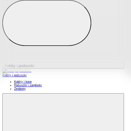
Podkładki na materace
Materace nawierzchniowe
Kołdry i poduszki
Kołdry i poduszki
Kołdry i koce
Poduszki i zagłówki
Zestawy