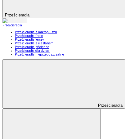
Prześcieradła
Prześcieradła
Prześcieradła z mikropluszu
Prześcieradła frotte
Prześcieradła jersey
Prześcieradła z elastanem
Prześcieradła płócienne
Prześcieradła dla dzieci
Prześcieradła nieprzepuszczalne
Prześcieradła