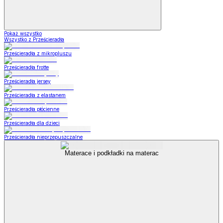
Pokaż wszystko
Wszystko z Prześcieradła
Prześcieradła z mikropluszu
Prześcieradła frotte
Prześcieradła jersey
Prześcieradła z elastanem
Prześcieradła płócienne
Prześcieradła dla dzieci
Prześcieradła nieprzepuszczalne
Materace i podkładki na materac