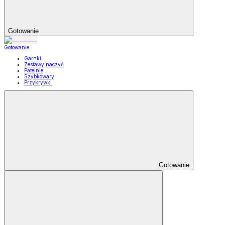
Gotowanie
Gotowanie
Garnki
Zestawy naczyń
Patelnie
Szybkowary
Przykrywki
Gotowanie