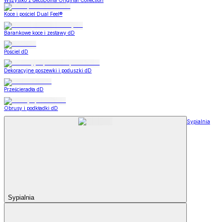
Wszystko z decoDoma Original Collection
Koce i pościel Dual Feel®
Barankowe koce i zestawy dD
Pościel dD
Dekoracyjne poszewki i poduszki dD
Prześcieradła dD
Obrusy i podkładki dD
Sypialnia
Sypialnia