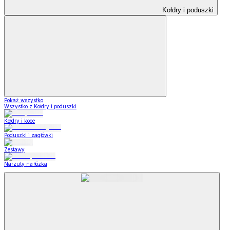
Kołdry i poduszki
Pokaż wszystko
Wszystko z Kołdry i poduszki
Kołdry i koce
Poduszki i zagłówki
Zestawy
Narzuty na łózka