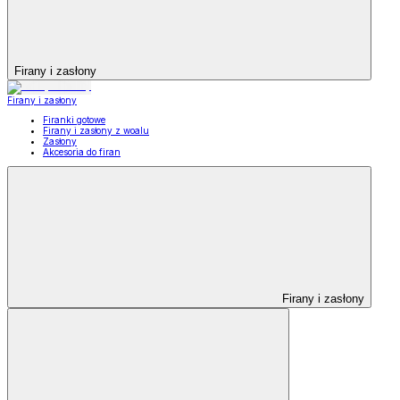
Firany i zasłony
Firany i zasłony
Firanki gotowe
Firany i zasłony z woalu
Zasłony
Akcesoria do firan
Firany i zasłony