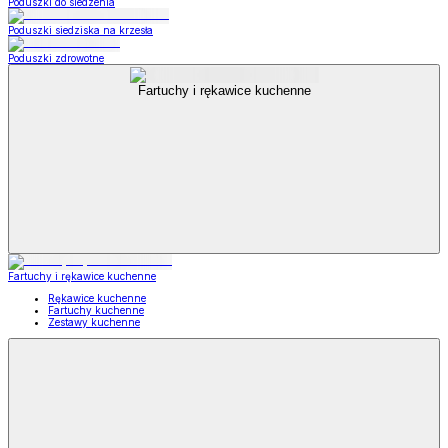
Poduszki do siedzenia
Poduszki siedziska na krzesła
Poduszki zdrowotne
Fartuchy i rękawice kuchenne
Fartuchy i rękawice kuchenne
Rękawice kuchenne
Fartuchy kuchenne
Zestawy kuchenne