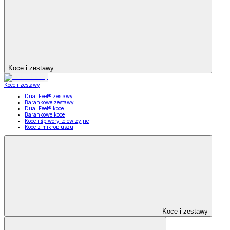
Koce i zestawy
Koce i zestawy
Dual Feel® zestawy
Barankowe zestawy
Dual Feel® koce
Barankowe koce
Koce i śpiwory telewizyjne
Koce z mikropluszu
Koce i zestawy