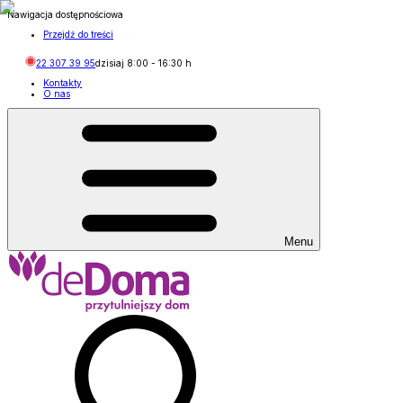
Nawigacja dostępnościowa
Przejdź do treści
22 307 39 95
dzisiaj
8:00
-
16:30
h
Kontakty
O nas
Menu