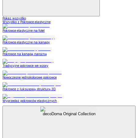
Pokaż wszystko
Wszystko z Pokrowce elastyczne
Pokrowce elastyczne na fotel
Pokrowce elastyczne na kanapy
Pokrowce na kanapę narożną
Tradycyjne pokrowce we wzory
Nowoczesne jednokolorowe pokrowce
Pokrowce z luksusową strukturą 3D
Wyprzedaż pokrowców elastycznych
decoDoma Original Collection