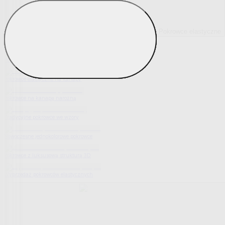
Pokrowce elastyczne
Pokaż wszystko
Wszystko z Pokrowce elastyczne
Pokrowce elastyczne na fotel
Pokrowce elastyczne na kanapy
Pokrowce na kanapę narożną
Tradycyjne pokrowce we wzory
Nowoczesne jednokolorowe pokrowce
Pokrowce z luksusową strukturą 3D
Wyprzedaż pokrowców elastycznych