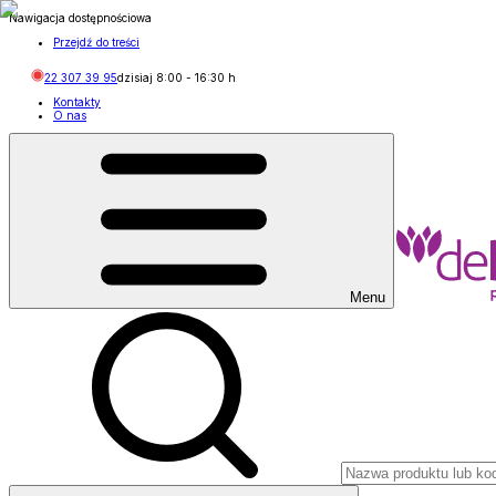
Nawigacja dostępnościowa
Przejdź do treści
22 307 39 95
dzisiaj
8:00
-
16:30
h
Kontakty
O nas
Menu