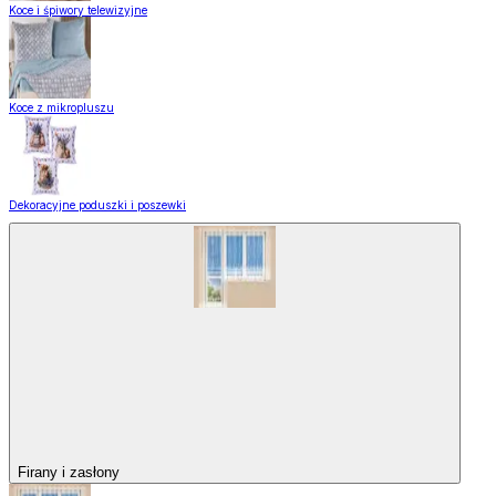
Koce i śpiwory telewizyjne
Koce z mikropluszu
Dekoracyjne poduszki i poszewki
Firany i zasłony