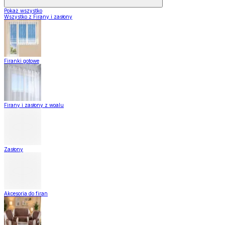
Pokaż wszystko
Wszystko z Firany i zasłony
Firanki gotowe
Firany i zasłony z woalu
Zasłony
Akcesoria do firan