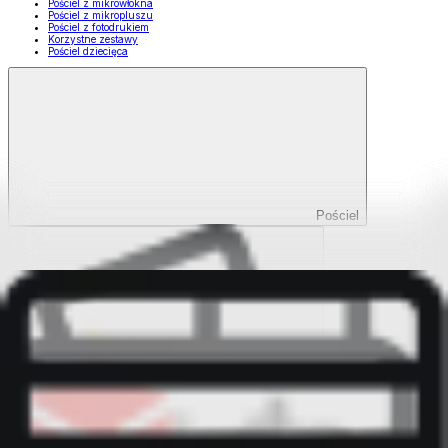
Pościel z mikrowłókna
Pościel z mikropluszu
Pościel z fotodrukiem
Korzystne zestawy
Pościel dziecięca
Pościel
Pokaż wszystko
Wszystko z Pościel