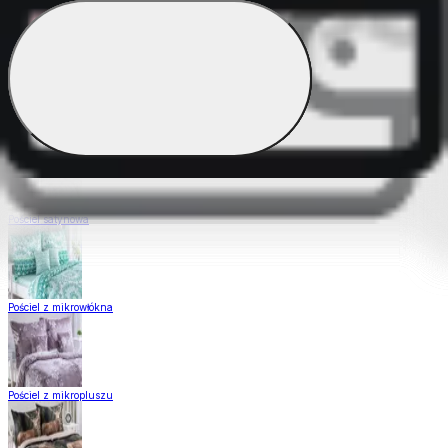
Pościel Dual Feel
Pościel z gładkiej bawełny
Pościel satynowa
Pościel z mikrowłókna
Pościel z mikropluszu