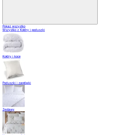
Pokaż wszystko
Wszystko z Kołdry i poduszki
Kołdry i koce
Poduszki i zagłówki
Zestawy