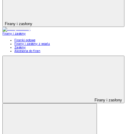
Firany i zasłony
Firany i zasłony
Firanki gotowe
Firany i zasłony z woalu
Zasłony
Akcesoria do firan
Firany i zasłony