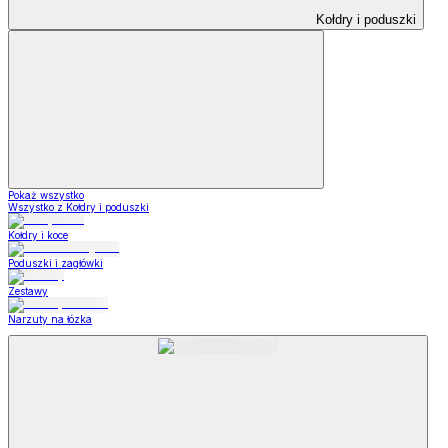
Kołdry i poduszki
Pokaż wszystko
Wszystko z Kołdry i poduszki
Kołdry i koce
Poduszki i zagłówki
Zestawy
Narzuty na łózka