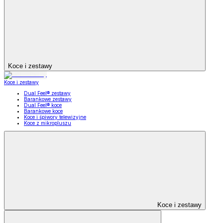
Koce i zestawy
Koce i zestawy
Dual Feel® zestawy
Barankowe zestawy
Dual Feel® koce
Barankowe koce
Koce i śpiwory telewizyjne
Koce z mikropluszu
Koce i zestawy