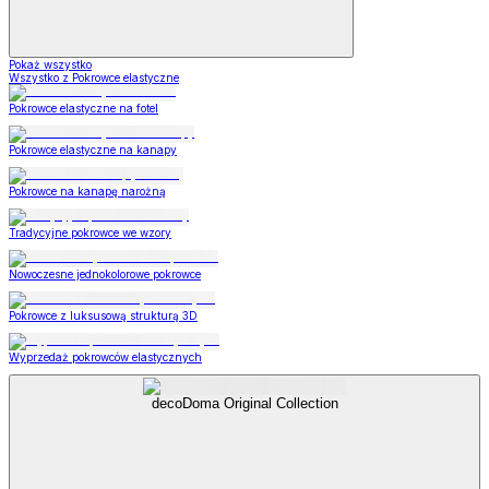
Pokaż wszystko
Wszystko z Pokrowce elastyczne
Pokrowce elastyczne na fotel
Pokrowce elastyczne na kanapy
Pokrowce na kanapę narożną
Tradycyjne pokrowce we wzory
Nowoczesne jednokolorowe pokrowce
Pokrowce z luksusową strukturą 3D
Wyprzedaż pokrowców elastycznych
decoDoma Original Collection