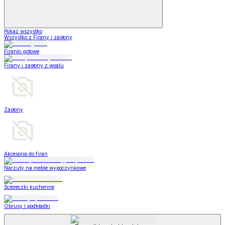
Pokaż wszystko
Wszystko z Firany i zasłony
Firanki gotowe
Firany i zasłony z woalu
Zasłony
Akcesoria do firan
Narzuty na meble wypoczynkowe
Ściereczki kuchenne
Obrusy i podkładki