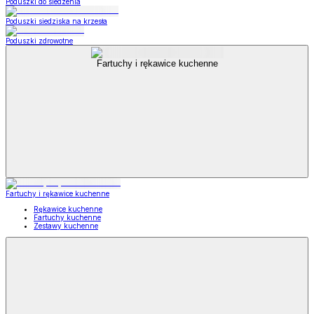
Poduszki do siedzenia
Poduszki siedziska na krzesła
Poduszki zdrowotne
Fartuchy i rękawice kuchenne
Fartuchy i rękawice kuchenne
Rękawice kuchenne
Fartuchy kuchenne
Zestawy kuchenne