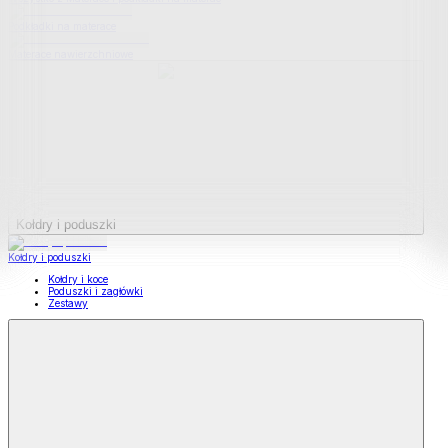
Podkładki na materace
Materace nawierzchniowe
Kołdry i poduszki
Kołdry i poduszki
Kołdry i koce
Poduszki i zagłówki
Zestawy