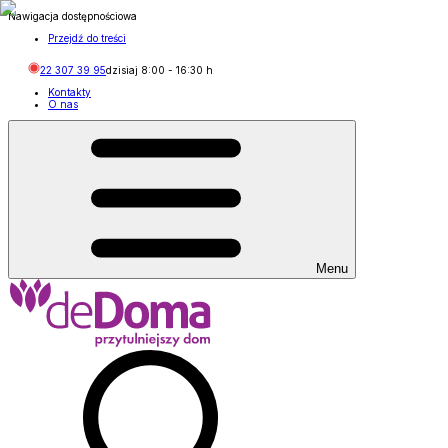
Nawigacja dostępnościowa
Przejdź do treści
22 307 39 95
dzisiaj
8:00
-
16:30
h
Kontakty
O nas
Menu