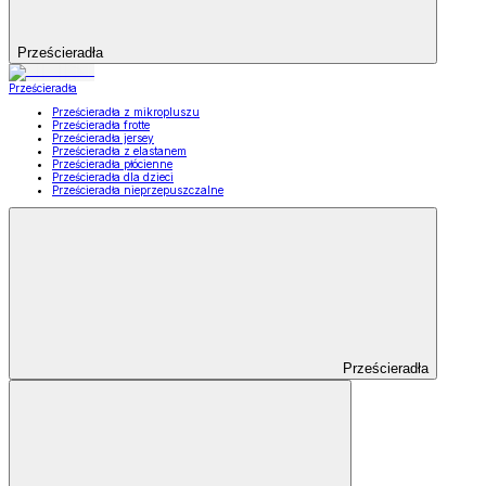
Prześcieradła
Prześcieradła
Prześcieradła z mikropluszu
Prześcieradła frotte
Prześcieradła jersey
Prześcieradła z elastanem
Prześcieradła płócienne
Prześcieradła dla dzieci
Prześcieradła nieprzepuszczalne
Prześcieradła