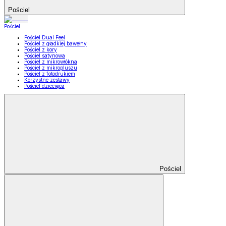
Pościel
Pościel
Pościel Dual Feel
Pościel z gładkiej bawełny
Pościel z kory
Pościel satynowa
Pościel z mikrowłókna
Pościel z mikropluszu
Pościel z fotodrukiem
Korzystne zestawy
Pościel dziecięca
Pościel