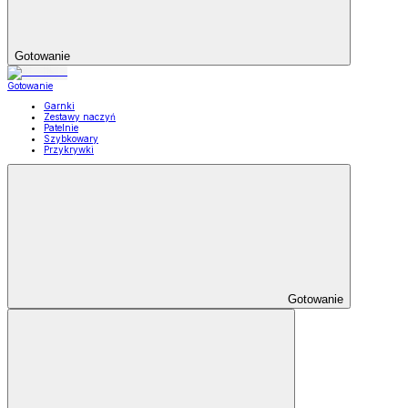
Gotowanie
Gotowanie
Garnki
Zestawy naczyń
Patelnie
Szybkowary
Przykrywki
Gotowanie