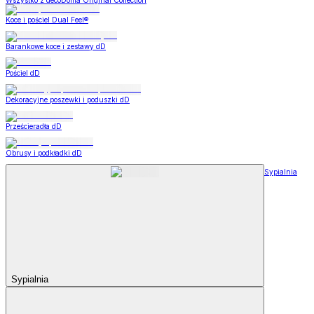
Wszystko z decoDoma Original Collection
Koce i pościel Dual Feel®
Barankowe koce i zestawy dD
Pościel dD
Dekoracyjne poszewki i poduszki dD
Prześcieradła dD
Obrusy i podkładki dD
Sypialnia
Sypialnia