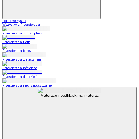
Pokaż wszystko
Wszystko z Prześcieradła
Prześcieradła z mikropluszu
Prześcieradła frotte
Prześcieradła jersey
Prześcieradła z elastanem
Prześcieradła płócienne
Prześcieradła dla dzieci
Prześcieradła nieprzepuszczalne
Materace i podkładki na materac