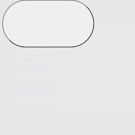
Pokrowce elastyczne
Pokaż wszystko
Wszystko z Pokrowce elastyczne
Pokrowce elastyczne na fotel
Pokrowce elastyczne na kanapy
Pokrowce na kanapę narożną
Tradycyjne pokrowce we wzory
Nowoczesne jednokolorowe pokrowce
Pokrowce z luksusową strukturą 3D
Wyprzedaż pokrowców elastycznych