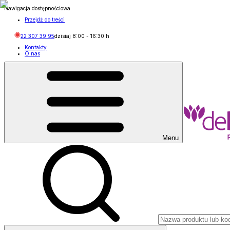
Nawigacja dostępnościowa
Przejdź do treści
22 307 39 95
dzisiaj
8:00
-
16:30
h
Kontakty
O nas
Menu