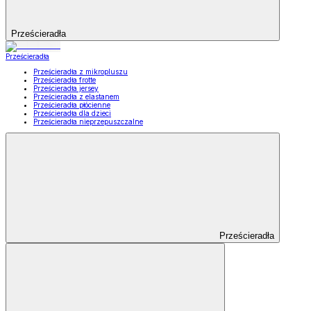
Prześcieradła
Prześcieradła
Prześcieradła z mikropluszu
Prześcieradła frotte
Prześcieradła jersey
Prześcieradła z elastanem
Prześcieradła płócienne
Prześcieradła dla dzieci
Prześcieradła nieprzepuszczalne
Prześcieradła