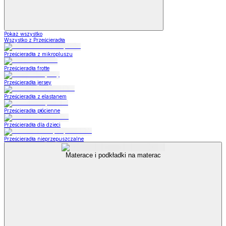
Pokaż wszystko
Wszystko z Prześcieradła
Prześcieradła z mikropluszu
Prześcieradła frotte
Prześcieradła jersey
Prześcieradła z elastanem
Prześcieradła płócienne
Prześcieradła dla dzieci
Prześcieradła nieprzepuszczalne
Materace i podkładki na materac