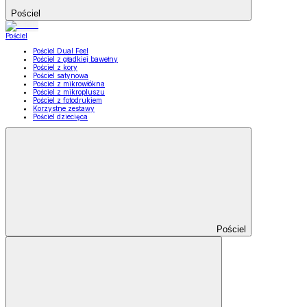
Pościel
Pościel
Pościel Dual Feel
Pościel z gładkiej bawełny
Pościel z kory
Pościel satynowa
Pościel z mikrowłókna
Pościel z mikropluszu
Pościel z fotodrukiem
Korzystne zestawy
Pościel dziecięca
Pościel