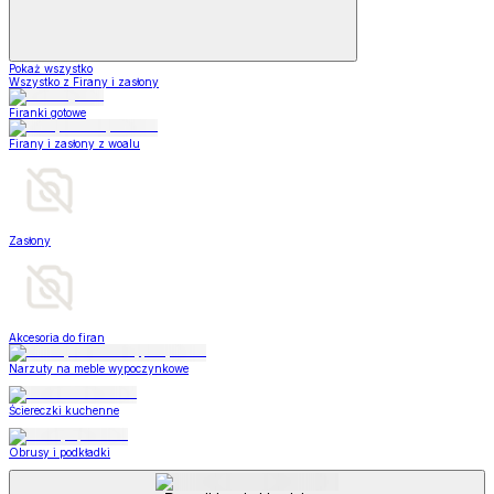
Pokaż wszystko
Wszystko z Firany i zasłony
Firanki gotowe
Firany i zasłony z woalu
Zasłony
Akcesoria do firan
Narzuty na meble wypoczynkowe
Ściereczki kuchenne
Obrusy i podkładki