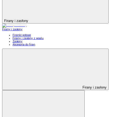
Firany i zasłony
Firany i zasłony
Firanki gotowe
Firany i zasłony z woalu
Zasłony
Akcesoria do firan
Firany i zasłony