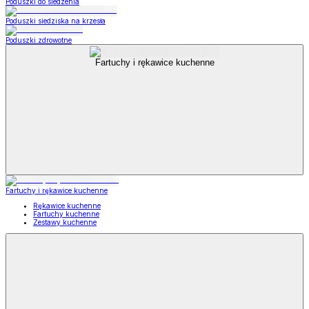
Poduszki do siedzenia
Poduszki siedziska na krzesła
Poduszki zdrowotne
Fartuchy i rękawice kuchenne
Fartuchy i rękawice kuchenne
Rękawice kuchenne
Fartuchy kuchenne
Zestawy kuchenne