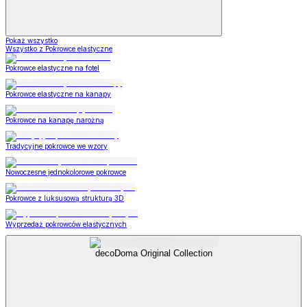
Pokaż wszystko
Wszystko z Pokrowce elastyczne
Pokrowce elastyczne na fotel
Pokrowce elastyczne na kanapy
Pokrowce na kanapę narożną
Tradycyjne pokrowce we wzory
Nowoczesne jednokolorowe pokrowce
Pokrowce z luksusową strukturą 3D
Wyprzedaż pokrowców elastycznych
decoDoma Original Collection