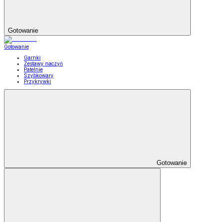
Gotowanie
Gotowanie
Garnki
Zestawy naczyń
Patelnie
Szybkowary
Przykrywki
Gotowanie