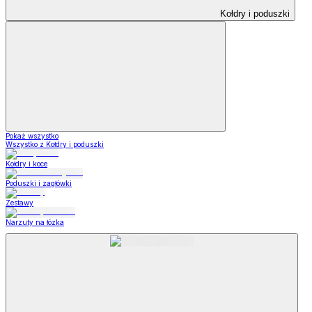
Kołdry i poduszki
Pokaż wszystko
Wszystko z Kołdry i poduszki
Kołdry i koce
Poduszki i zagłówki
Zestawy
Narzuty na łózka