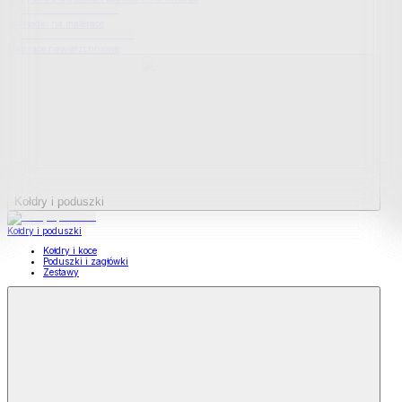
Podkładki na materace
Materace nawierzchniowe
Kołdry i poduszki
Kołdry i poduszki
Kołdry i koce
Poduszki i zagłówki
Zestawy