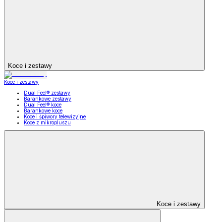
Koce i zestawy
Koce i zestawy
Dual Feel® zestawy
Barankowe zestawy
Dual Feel® koce
Barankowe koce
Koce i śpiwory telewizyjne
Koce z mikropluszu
Koce i zestawy