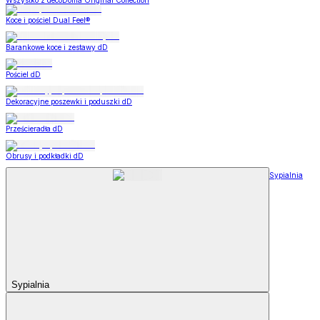
Wszystko z decoDoma Original Collection
Koce i pościel Dual Feel®
Barankowe koce i zestawy dD
Pościel dD
Dekoracyjne poszewki i poduszki dD
Prześcieradła dD
Obrusy i podkładki dD
Sypialnia
Sypialnia