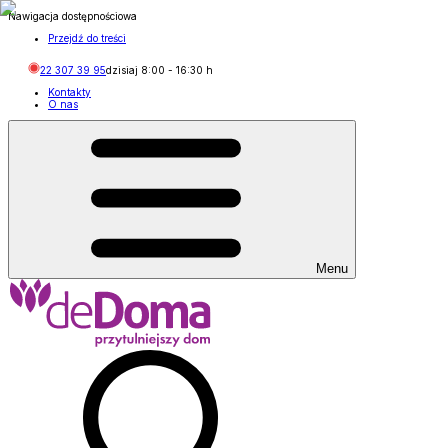
Nawigacja dostępnościowa
Przejdź do treści
22 307 39 95
dzisiaj
8:00
-
16:30
h
Kontakty
O nas
Menu