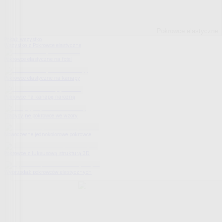
Pokrowce elastyczne
Pokaż wszystko
Wszystko z Pokrowce elastyczne
Pokrowce elastyczne na fotel
Pokrowce elastyczne na kanapy
Pokrowce na kanapę narożną
Tradycyjne pokrowce we wzory
Nowoczesne jednokolorowe pokrowce
Pokrowce z luksusową strukturą 3D
Wyprzedaż pokrowców elastycznych