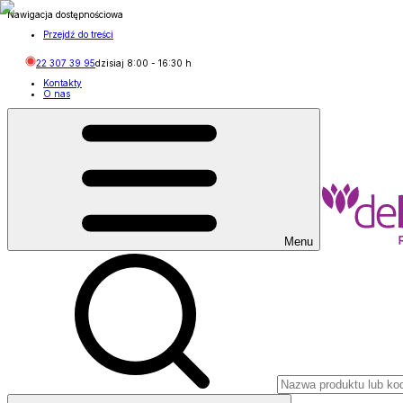
Nawigacja dostępnościowa
Przejdź do treści
22 307 39 95
dzisiaj
8:00
-
16:30
h
Kontakty
O nas
Menu