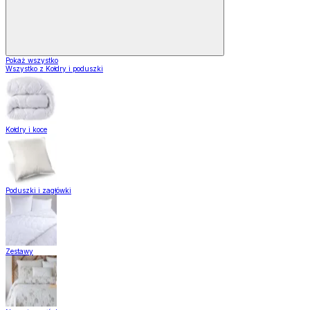
Pokaż wszystko
Wszystko z Kołdry i poduszki
Kołdry i koce
Poduszki i zagłówki
Zestawy