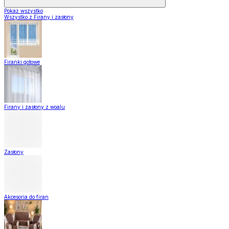
Pokaż wszystko
Wszystko z Firany i zasłony
Firanki gotowe
Firany i zasłony z woalu
Zasłony
Akcesoria do firan