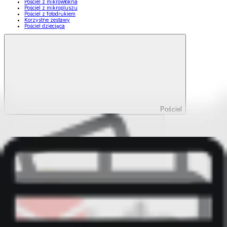
Pościel z mikrowłókna
Pościel z mikropluszu
Pościel z fotodrukiem
Korzystne zestawy
Pościel dziecięca
Pościel
Pokaż wszystko
Wszystko z Pościel