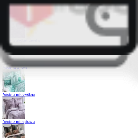
Pościel Dual Feel
Pościel z gładkiej bawełny
Pościel satynowa
Pościel z mikrowłókna
Pościel z mikropluszu