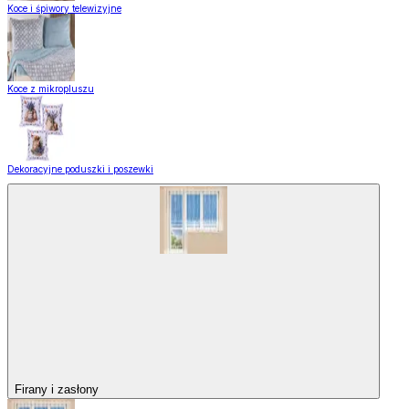
Koce i śpiwory telewizyjne
Koce z mikropluszu
Dekoracyjne poduszki i poszewki
Firany i zasłony