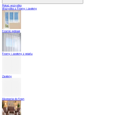
Pokaż wszystko
Wszystko z Firany i zasłony
Firanki gotowe
Firany i zasłony z woalu
Zasłony
Akcesoria do firan