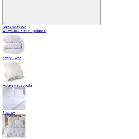
Pokaż wszystko
Wszystko z Kołdry i poduszki
Kołdry i koce
Poduszki i zagłówki
Zestawy