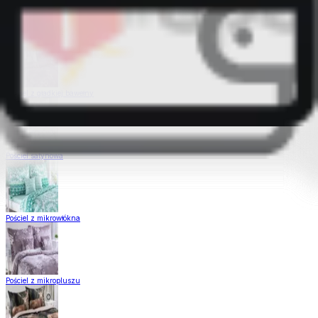
Pościel Dual Feel
Pościel z gładkiej bawełny
Pościel satynowa
Pościel z mikrowłókna
Pościel z mikropluszu