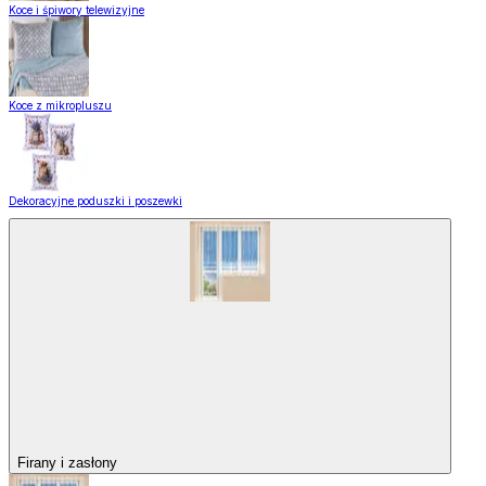
Koce i śpiwory telewizyjne
Koce z mikropluszu
Dekoracyjne poduszki i poszewki
Firany i zasłony