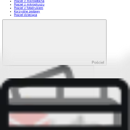
Pościel z mikrowłókna
Pościel z mikropluszu
Pościel z fotodrukiem
Korzystne zestawy
Pościel dziecięca
Pościel
Pokaż wszystko
Wszystko z Pościel