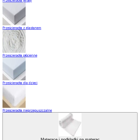
Prześcieradła jersey
Prześcieradła z elastanem
Prześcieradła płócienne
Prześcieradła dla dzieci
Prześcieradła nieprzepuszczalne
Materace i podkładki na materac