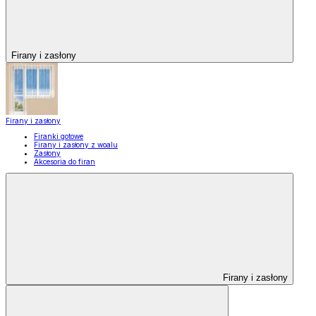
Firany i zasłony
Firany i zasłony
Firanki gotowe
Firany i zasłony z woalu
Zasłony
Akcesoria do firan
Firany i zasłony