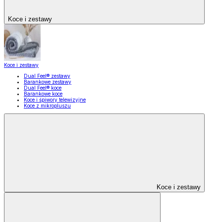
Koce i zestawy
Koce i zestawy
Dual Feel® zestawy
Barankowe zestawy
Dual Feel® koce
Barankowe koce
Koce i śpiwory telewizyjne
Koce z mikropluszu
Koce i zestawy