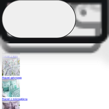
Pościel Dual Feel
Pościel z gładkiej bawełny
Pościel z kory
Pościel satynowa
Pościel z mikrowłókna