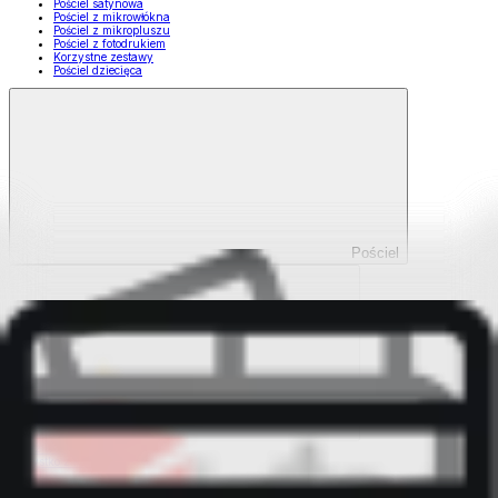
Pościel satynowa
Pościel z mikrowłókna
Pościel z mikropluszu
Pościel z fotodrukiem
Korzystne zestawy
Pościel dziecięca
Pościel
Pokaż wszystko
Wszystko z Pościel