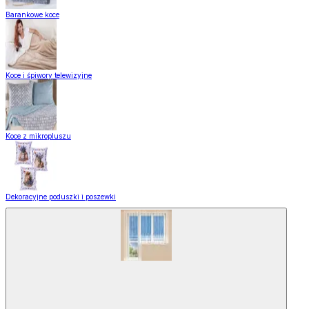
Barankowe koce
Koce i śpiwory telewizyjne
Koce z mikropluszu
Dekoracyjne poduszki i poszewki