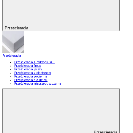
Prześcieradła
Prześcieradła
Prześcieradła z mikropluszu
Prześcieradła frotte
Prześcieradła jersey
Prześcieradła z elastanem
Prześcieradła płócienne
Prześcieradła dla dzieci
Prześcieradła nieprzepuszczalne
Prześcieradła