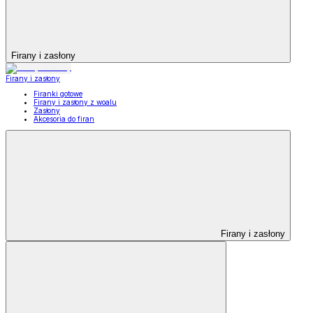
Firany i zasłony
Firany i zasłony
Firanki gotowe
Firany i zasłony z woalu
Zasłony
Akcesoria do firan
Firany i zasłony