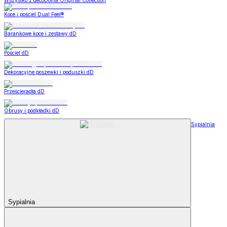
Wszystko z decoDoma Original Collection
Koce i pościel Dual Feel®
Barankowe koce i zestawy dD
Pościel dD
Dekoracyjne poszewki i poduszki dD
Prześcieradła dD
Obrusy i podkładki dD
Sypialnia
Sypialnia