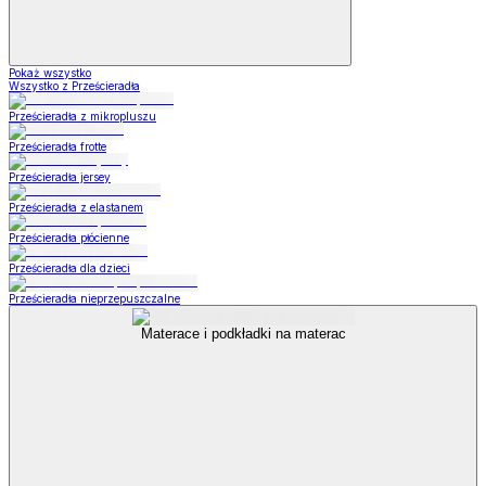
Pokaż wszystko
Wszystko z Prześcieradła
Prześcieradła z mikropluszu
Prześcieradła frotte
Prześcieradła jersey
Prześcieradła z elastanem
Prześcieradła płócienne
Prześcieradła dla dzieci
Prześcieradła nieprzepuszczalne
Materace i podkładki na materac