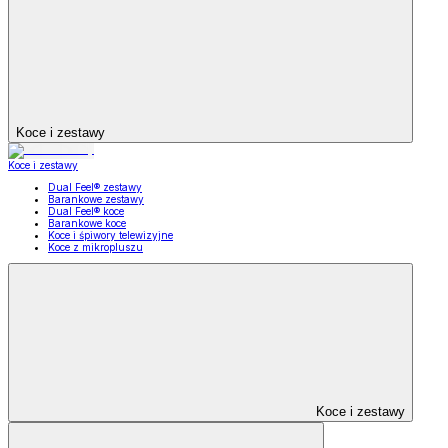
Koce i zestawy
Koce i zestawy
Dual Feel® zestawy
Barankowe zestawy
Dual Feel® koce
Barankowe koce
Koce i śpiwory telewizyjne
Koce z mikropluszu
Koce i zestawy