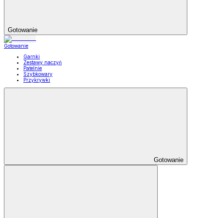
Gotowanie
Gotowanie
Garnki
Zestawy naczyń
Patelnie
Szybkowary
Przykrywki
Gotowanie