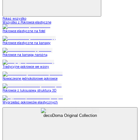
Pokaż wszystko
Wszystko z Pokrowce elastyczne
Pokrowce elastyczne na fotel
Pokrowce elastyczne na kanapy
Pokrowce na kanapę narożną
Tradycyjne pokrowce we wzory
Nowoczesne jednokolorowe pokrowce
Pokrowce z luksusową strukturą 3D
Wyprzedaż pokrowców elastycznych
decoDoma Original Collection