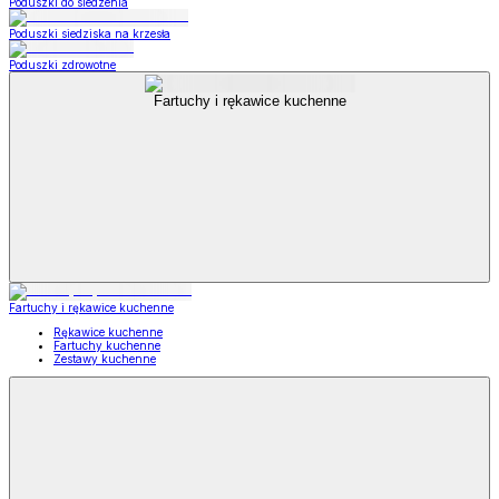
Poduszki do siedzenia
Poduszki siedziska na krzesła
Poduszki zdrowotne
Fartuchy i rękawice kuchenne
Fartuchy i rękawice kuchenne
Rękawice kuchenne
Fartuchy kuchenne
Zestawy kuchenne