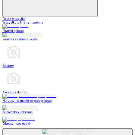
Pokaż wszystko
Wszystko z Firany i zasłony
Firanki gotowe
Firany i zasłony z woalu
Zasłony
Akcesoria do firan
Narzuty na meble wypoczynkowe
Ściereczki kuchenne
Obrusy i podkładki