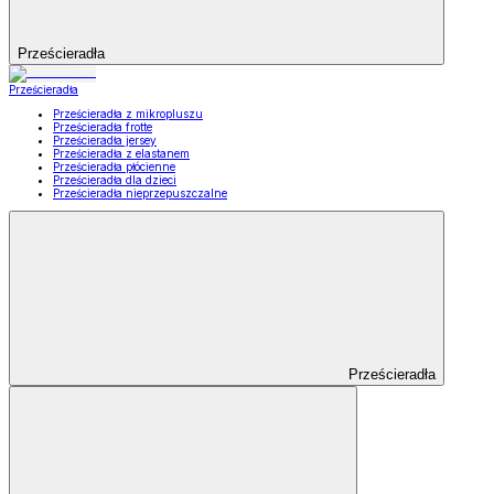
Prześcieradła
Prześcieradła
Prześcieradła z mikropluszu
Prześcieradła frotte
Prześcieradła jersey
Prześcieradła z elastanem
Prześcieradła płócienne
Prześcieradła dla dzieci
Prześcieradła nieprzepuszczalne
Prześcieradła