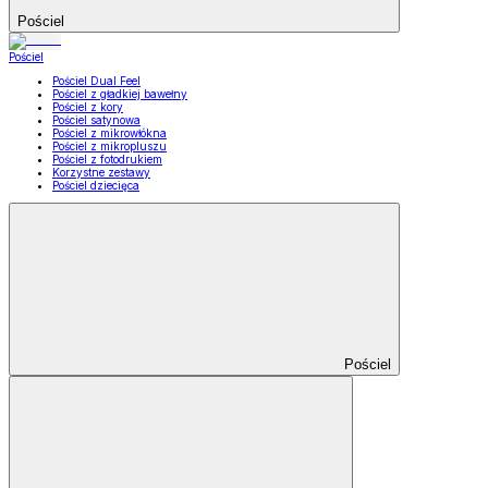
Pościel
Pościel
Pościel Dual Feel
Pościel z gładkiej bawełny
Pościel z kory
Pościel satynowa
Pościel z mikrowłókna
Pościel z mikropluszu
Pościel z fotodrukiem
Korzystne zestawy
Pościel dziecięca
Pościel