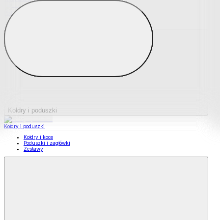
Podkładki na materace
Materace nawierzchniowe
Kołdry i poduszki
Kołdry i poduszki
Kołdry i koce
Poduszki i zagłówki
Zestawy