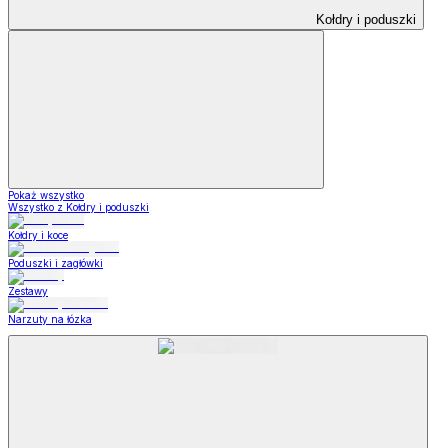
Kołdry i poduszki
Pokaż wszystko
Wszystko z Kołdry i poduszki
Kołdry i koce
Poduszki i zagłówki
Zestawy
Narzuty na łózka