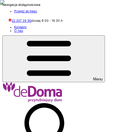
Nawigacja dostępnościowa
Przejdź do treści
22 307 39 95
dzisiaj
8:00
-
16:30
h
Kontakty
O nas
Menu