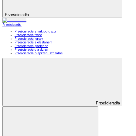
Prześcieradła
Prześcieradła
Prześcieradła z mikropluszu
Prześcieradła frotte
Prześcieradła jersey
Prześcieradła z elastanem
Prześcieradła płócienne
Prześcieradła dla dzieci
Prześcieradła nieprzepuszczalne
Prześcieradła