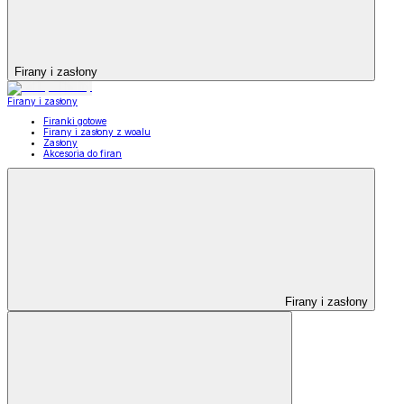
Firany i zasłony
Firany i zasłony
Firanki gotowe
Firany i zasłony z woalu
Zasłony
Akcesoria do firan
Firany i zasłony