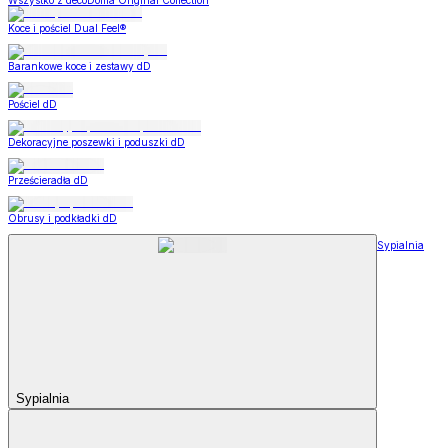
Wszystko z decoDoma Original Collection
Koce i pościel Dual Feel®
Barankowe koce i zestawy dD
Pościel dD
Dekoracyjne poszewki i poduszki dD
Prześcieradła dD
Obrusy i podkładki dD
Sypialnia
Sypialnia