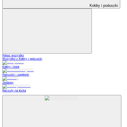
Kołdry i poduszki
Pokaż wszystko
Wszystko z Kołdry i poduszki
Kołdry i koce
Poduszki i zagłówki
Zestawy
Narzuty na łózka