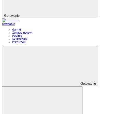
Gotowanie
Gotowanie
Garnki
Zestawy naczyń
Patelnie
Szybkowary
Przykrywki
Gotowanie