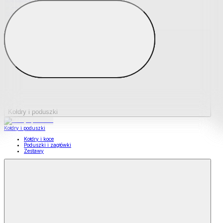
Podkładki na materace
Materace nawierzchniowe
Kołdry i poduszki
Kołdry i poduszki
Kołdry i koce
Poduszki i zagłówki
Zestawy