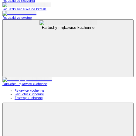
Poduszki do siedzenia
Poduszki siedziska na krzesła
Poduszki zdrowotne
Fartuchy i rękawice kuchenne
Fartuchy i rękawice kuchenne
Rękawice kuchenne
Fartuchy kuchenne
Zestawy kuchenne