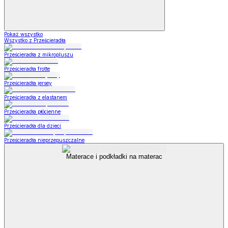
Pokaż wszystko
Wszystko z Prześcieradła
Prześcieradła z mikropluszu
Prześcieradła frotte
Prześcieradła jersey
Prześcieradła z elastanem
Prześcieradła płócienne
Prześcieradła dla dzieci
Prześcieradła nieprzepuszczalne
Materace i podkładki na materac