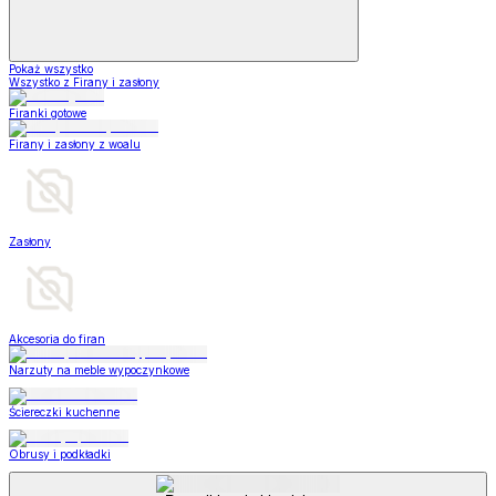
Pokaż wszystko
Wszystko z Firany i zasłony
Firanki gotowe
Firany i zasłony z woalu
Zasłony
Akcesoria do firan
Narzuty na meble wypoczynkowe
Ściereczki kuchenne
Obrusy i podkładki