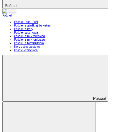
Pościel
Pościel
Pościel Dual Feel
Pościel z gładkiej bawełny
Pościel z kory
Pościel satynowa
Pościel z mikrowłókna
Pościel z mikropluszu
Pościel z fotodrukiem
Korzystne zestawy
Pościel dziecięca
Pościel