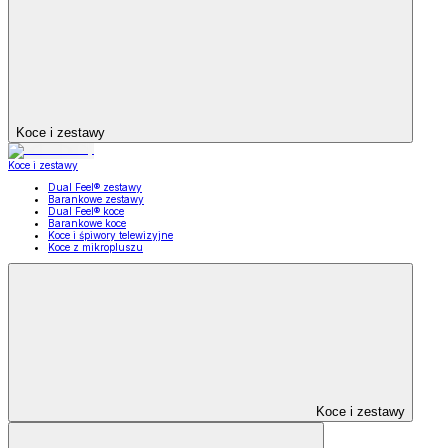
Koce i zestawy
Koce i zestawy
Dual Feel® zestawy
Barankowe zestawy
Dual Feel® koce
Barankowe koce
Koce i śpiwory telewizyjne
Koce z mikropluszu
Koce i zestawy