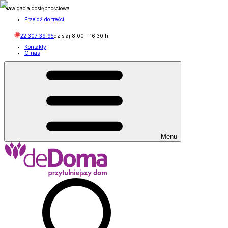
Nawigacja dostępnościowa
Przejdź do treści
22 307 39 95
dzisiaj
8:00
-
16:30
h
Kontakty
O nas
Menu