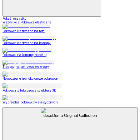
Pokaż wszystko
Wszystko z Pokrowce elastyczne
Pokrowce elastyczne na fotel
Pokrowce elastyczne na kanapy
Pokrowce na kanapę narożną
Tradycyjne pokrowce we wzory
Nowoczesne jednokolorowe pokrowce
Pokrowce z luksusową strukturą 3D
Wyprzedaż pokrowców elastycznych
decoDoma Original Collection