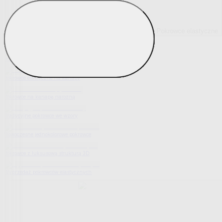
Pokrowce elastyczne
Pokaż wszystko
Wszystko z Pokrowce elastyczne
Pokrowce elastyczne na fotel
Pokrowce elastyczne na kanapy
Pokrowce na kanapę narożną
Tradycyjne pokrowce we wzory
Nowoczesne jednokolorowe pokrowce
Pokrowce z luksusową strukturą 3D
Wyprzedaż pokrowców elastycznych