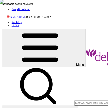
Nawigacja dostępnościowa
Przejdź do treści
22 307 39 95
dzisiaj
8:00
-
16:30
h
Kontakty
O nas
Menu