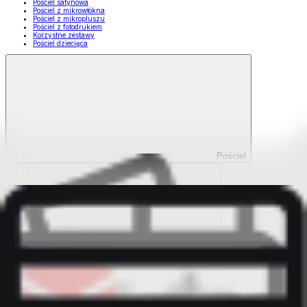
Pościel satynowa
Pościel z mikrowłókna
Pościel z mikropluszu
Pościel z fotodrukiem
Korzystne zestawy
Pościel dziecięca
Pościel
Pokaż wszystko
Wszystko z Pościel