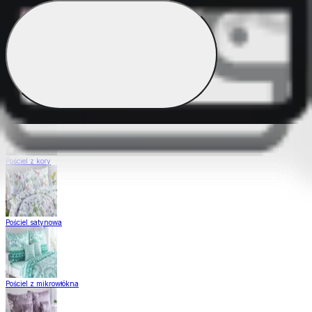
Pościel Dual Feel
Pościel z gładkiej bawełny
Pościel z kory
Pościel satynowa
Pościel z mikrowłókna