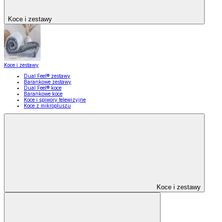
Koce i zestawy
Koce i zestawy
Dual Feel® zestawy
Barankowe zestawy
Dual Feel® koce
Barankowe koce
Koce i śpiwory telewizyjne
Koce z mikropluszu
Koce i zestawy