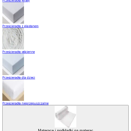
Prześcieradła jersey
Prześcieradła z elastanem
Prześcieradła płócienne
Prześcieradła dla dzieci
Prześcieradła nieprzepuszczalne
Materace i podkładki na materac