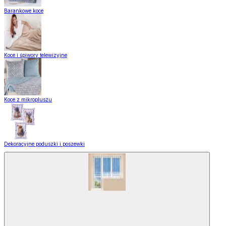
Barankowe koce
Koce i śpiwory telewizyjne
Koce z mikropluszu
Dekoracyjne poduszki i poszewki