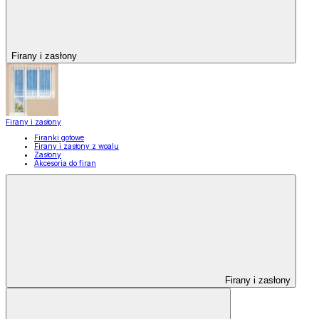
Firany i zasłony
Firany i zasłony
Firanki gotowe
Firany i zasłony z woalu
Zasłony
Akcesoria do firan
Firany i zasłony