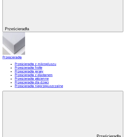
Prześcieradła
Prześcieradła
Prześcieradła z mikropluszu
Prześcieradła frotte
Prześcieradła jersey
Prześcieradła z elastanem
Prześcieradła płócienne
Prześcieradła dla dzieci
Prześcieradła nieprzepuszczalne
Prześcieradła