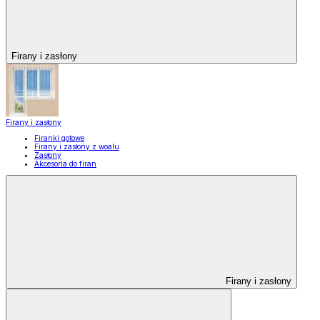
Firany i zasłony
Firany i zasłony
Firanki gotowe
Firany i zasłony z woalu
Zasłony
Akcesoria do firan
Firany i zasłony