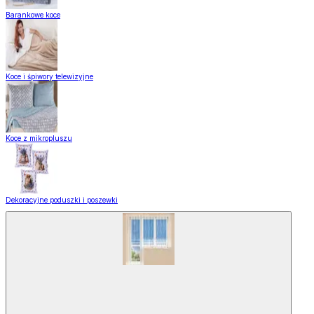
Barankowe koce
Koce i śpiwory telewizyjne
Koce z mikropluszu
Dekoracyjne poduszki i poszewki