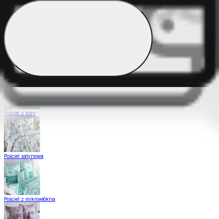
Pościel Dual Feel
Pościel z gładkiej bawełny
Pościel z kory
Pościel satynowa
Pościel z mikrowłókna