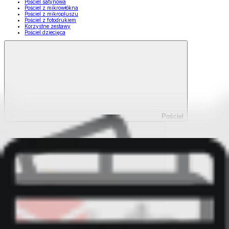
Pościel satynowa
Pościel z mikrowłókna
Pościel z mikropluszu
Pościel z fotodrukiem
Korzystne zestawy
Pościel dziecięca
Pościel
Pokaż wszystko
Wszystko z Pościel