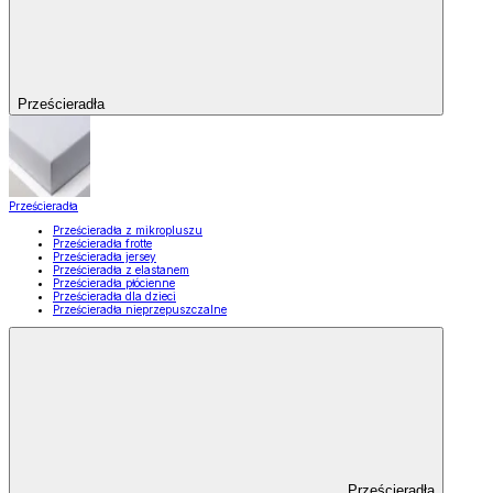
Prześcieradła
Prześcieradła
Prześcieradła z mikropluszu
Prześcieradła frotte
Prześcieradła jersey
Prześcieradła z elastanem
Prześcieradła płócienne
Prześcieradła dla dzieci
Prześcieradła nieprzepuszczalne
Prześcieradła