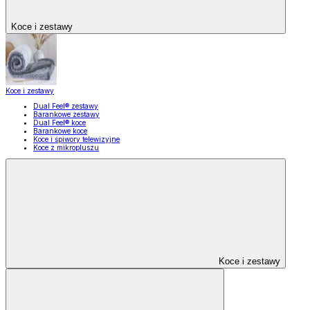
Koce i zestawy
Koce i zestawy
Dual Feel® zestawy
Barankowe zestawy
Dual Feel® koce
Barankowe koce
Koce i śpiwory telewizyjne
Koce z mikropluszu
Koce i zestawy