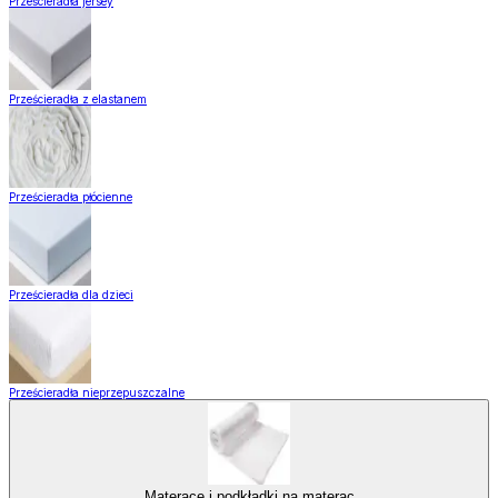
Prześcieradła jersey
Prześcieradła z elastanem
Prześcieradła płócienne
Prześcieradła dla dzieci
Prześcieradła nieprzepuszczalne
Materace i podkładki na materac