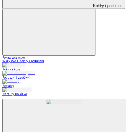
Kołdry i poduszki
Pokaż wszystko
Wszystko z Kołdry i poduszki
Kołdry i koce
Poduszki i zagłówki
Zestawy
Narzuty na łózka