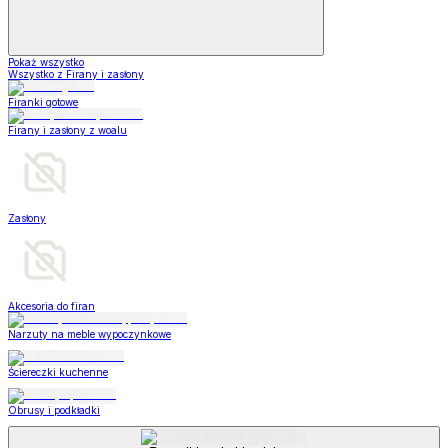
Pokaż wszystko
Wszystko z Firany i zasłony
Firanki gotowe
Firany i zasłony z woalu
Zasłony
Akcesoria do firan
Narzuty na meble wypoczynkowe
Ściereczki kuchenne
Obrusy i podkładki