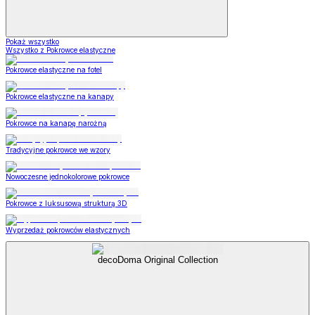
Pokaż wszystko
Wszystko z Pokrowce elastyczne
Pokrowce elastyczne na fotel
Pokrowce elastyczne na kanapy
Pokrowce na kanapę narożną
Tradycyjne pokrowce we wzory
Nowoczesne jednokolorowe pokrowce
Pokrowce z luksusową strukturą 3D
Wyprzedaż pokrowców elastycznych
decoDoma Original Collection