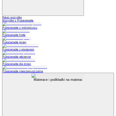
Pokaż wszystko
Wszystko z Prześcieradła
Prześcieradła z mikropluszu
Prześcieradła frotte
Prześcieradła jersey
Prześcieradła z elastanem
Prześcieradła płócienne
Prześcieradła dla dzieci
Prześcieradła nieprzepuszczalne
Materace i podkładki na materac