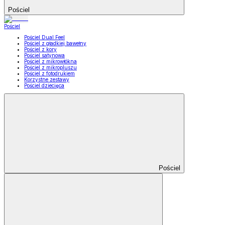
Pościel
Pościel
Pościel Dual Feel
Pościel z gładkiej bawełny
Pościel z kory
Pościel satynowa
Pościel z mikrowłókna
Pościel z mikropluszu
Pościel z fotodrukiem
Korzystne zestawy
Pościel dziecięca
Pościel