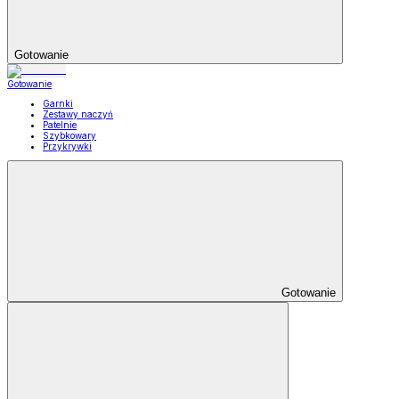
Gotowanie
Gotowanie
Garnki
Zestawy naczyń
Patelnie
Szybkowary
Przykrywki
Gotowanie