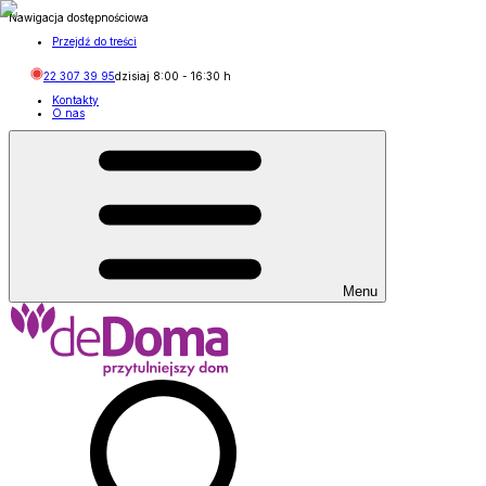
Nawigacja dostępnościowa
Przejdź do treści
22 307 39 95
dzisiaj
8:00
-
16:30
h
Kontakty
O nas
Menu