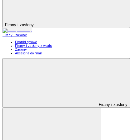
Firany i zasłony
Firany i zasłony
Firanki gotowe
Firany i zasłony z woalu
Zasłony
Akcesoria do firan
Firany i zasłony