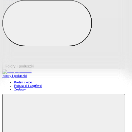
Podkładki na materace
Materace nawierzchniowe
Kołdry i poduszki
Kołdry i poduszki
Kołdry i koce
Poduszki i zagłówki
Zestawy