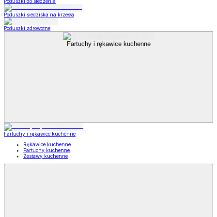
Poduszki do siedzenia
Poduszki siedziska na krzesła
Poduszki zdrowotne
Fartuchy i rękawice kuchenne
Fartuchy i rękawice kuchenne
Rękawice kuchenne
Fartuchy kuchenne
Zestawy kuchenne