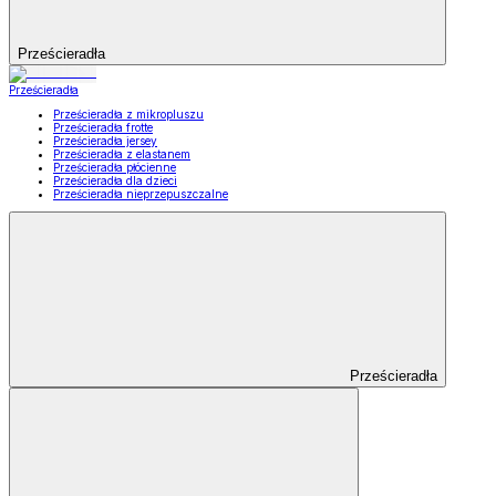
Prześcieradła
Prześcieradła
Prześcieradła z mikropluszu
Prześcieradła frotte
Prześcieradła jersey
Prześcieradła z elastanem
Prześcieradła płócienne
Prześcieradła dla dzieci
Prześcieradła nieprzepuszczalne
Prześcieradła