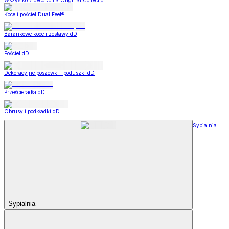
Wszystko z decoDoma Original Collection
Koce i pościel Dual Feel®
Barankowe koce i zestawy dD
Pościel dD
Dekoracyjne poszewki i poduszki dD
Prześcieradła dD
Obrusy i podkładki dD
Sypialnia
Sypialnia