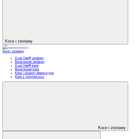
Koce i zestawy
Koce i zestawy
Dual Feel® zestawy
Barankowe zestawy
Dual Feel® koce
Barankowe koce
Koce i śpiwory telewizyjne
Koce z mikropluszu
Koce i zestawy