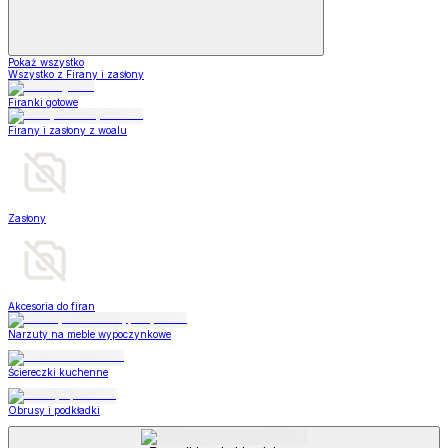
Pokaż wszystko
Wszystko z Firany i zasłony
Firanki gotowe
Firany i zasłony z woalu
Zasłony
Akcesoria do firan
Narzuty na meble wypoczynkowe
Ściereczki kuchenne
Obrusy i podkładki