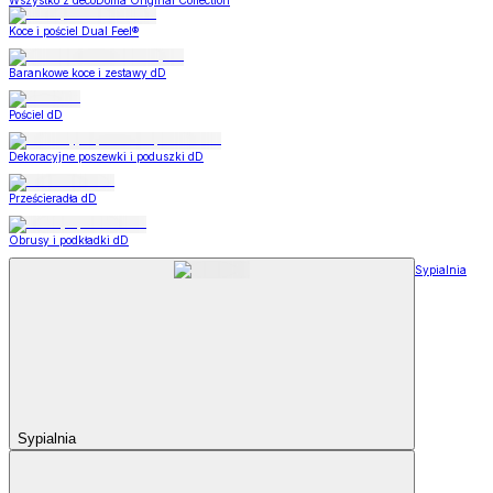
Wszystko z decoDoma Original Collection
Koce i pościel Dual Feel®
Barankowe koce i zestawy dD
Pościel dD
Dekoracyjne poszewki i poduszki dD
Prześcieradła dD
Obrusy i podkładki dD
Sypialnia
Sypialnia