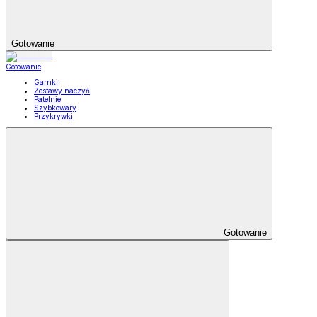
Gotowanie
Gotowanie
Garnki
Zestawy naczyń
Patelnie
Szybkowary
Przykrywki
Gotowanie