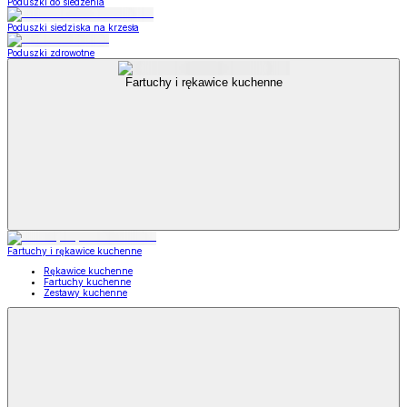
Poduszki do siedzenia
Poduszki siedziska na krzesła
Poduszki zdrowotne
Fartuchy i rękawice kuchenne
Fartuchy i rękawice kuchenne
Rękawice kuchenne
Fartuchy kuchenne
Zestawy kuchenne