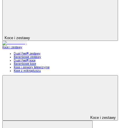
Koce i zestawy
Koce i zestawy
Dual Feel® zestawy
Barankowe zestawy
Dual Feel® koce
Barankowe koce
Koce i śpiwory telewizyjne
Koce z mikropluszu
Koce i zestawy