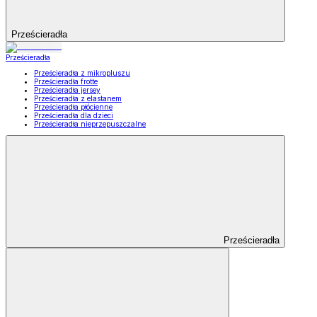
Prześcieradła
Prześcieradła
Prześcieradła z mikropluszu
Prześcieradła frotte
Prześcieradła jersey
Prześcieradła z elastanem
Prześcieradła płócienne
Prześcieradła dla dzieci
Prześcieradła nieprzepuszczalne
Prześcieradła