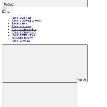
Pościel
Pościel
Pościel Dual Feel
Pościel z gładkiej bawełny
Pościel z kory
Pościel satynowa
Pościel z mikrowłókna
Pościel z mikropluszu
Pościel z fotodrukiem
Korzystne zestawy
Pościel dziecięca
Pościel