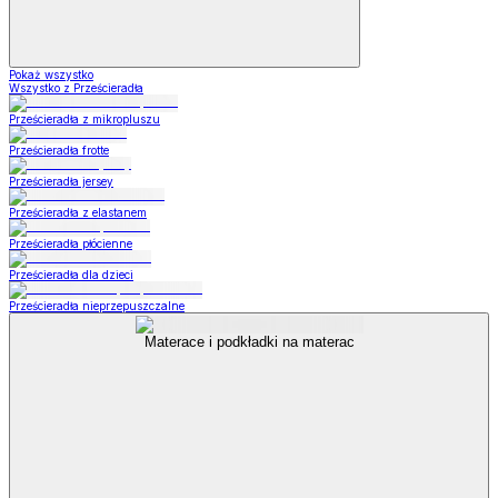
Pokaż wszystko
Wszystko z Prześcieradła
Prześcieradła z mikropluszu
Prześcieradła frotte
Prześcieradła jersey
Prześcieradła z elastanem
Prześcieradła płócienne
Prześcieradła dla dzieci
Prześcieradła nieprzepuszczalne
Materace i podkładki na materac