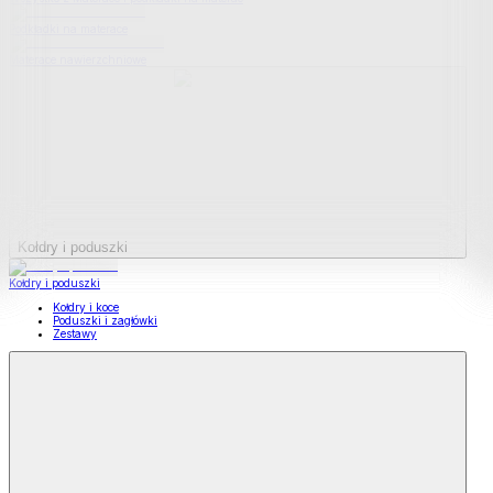
Podkładki na materace
Materace nawierzchniowe
Kołdry i poduszki
Kołdry i poduszki
Kołdry i koce
Poduszki i zagłówki
Zestawy