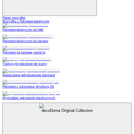
Pokaż wszystko
Wszystko z Pokrowce elastyczne
Pokrowce elastyczne na fotel
Pokrowce elastyczne na kanapy
Pokrowce na kanapę narożną
Tradycyjne pokrowce we wzory
Nowoczesne jednokolorowe pokrowce
Pokrowce z luksusową strukturą 3D
Wyprzedaż pokrowców elastycznych
decoDoma Original Collection