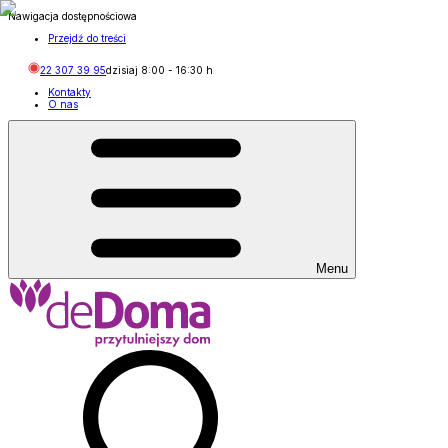
Nawigacja dostępnościowa
Przejdź do treści
22 307 39 95
dzisiaj
8:00
-
16:30
h
Kontakty
O nas
Menu