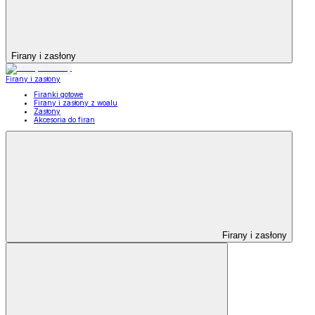
Firany i zasłony
Firany i zasłony
Firanki gotowe
Firany i zasłony z woalu
Zasłony
Akcesoria do firan
Firany i zasłony