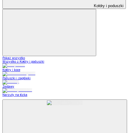
Kołdry i poduszki
Pokaż wszystko
Wszystko z Kołdry i poduszki
Kołdry i koce
Poduszki i zagłówki
Zestawy
Narzuty na łózka