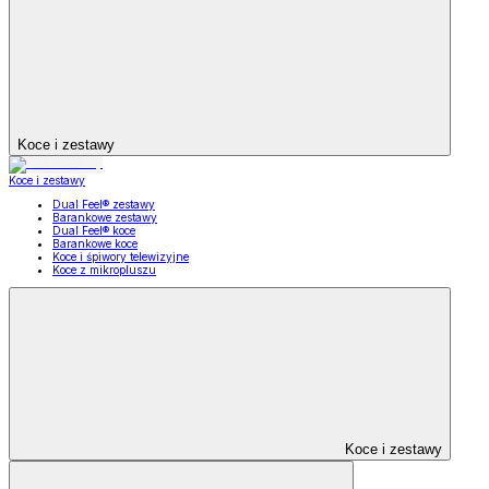
Koce i zestawy
Koce i zestawy
Dual Feel® zestawy
Barankowe zestawy
Dual Feel® koce
Barankowe koce
Koce i śpiwory telewizyjne
Koce z mikropluszu
Koce i zestawy