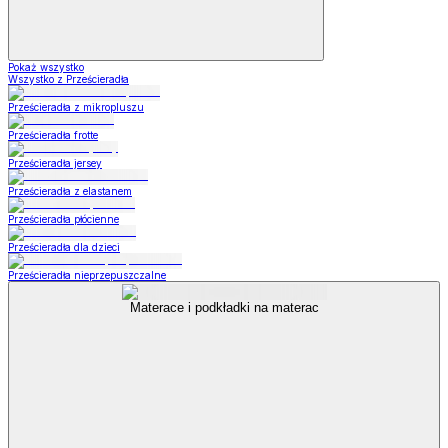
Pokaż wszystko
Wszystko z Prześcieradła
Prześcieradła z mikropluszu
Prześcieradła frotte
Prześcieradła jersey
Prześcieradła z elastanem
Prześcieradła płócienne
Prześcieradła dla dzieci
Prześcieradła nieprzepuszczalne
Materace i podkładki na materac