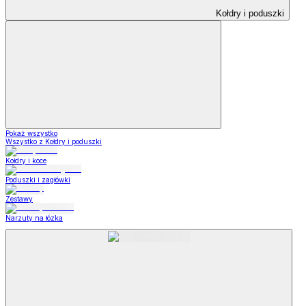
Kołdry i poduszki
Pokaż wszystko
Wszystko z Kołdry i poduszki
Kołdry i koce
Poduszki i zagłówki
Zestawy
Narzuty na łózka