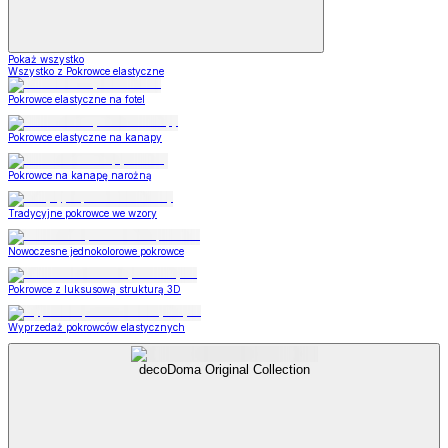
Pokaż wszystko
Wszystko z Pokrowce elastyczne
Pokrowce elastyczne na fotel
Pokrowce elastyczne na kanapy
Pokrowce na kanapę narożną
Tradycyjne pokrowce we wzory
Nowoczesne jednokolorowe pokrowce
Pokrowce z luksusową strukturą 3D
Wyprzedaż pokrowców elastycznych
decoDoma Original Collection