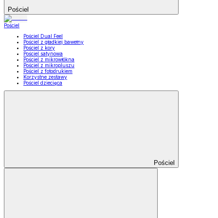
Pościel
Pościel
Pościel Dual Feel
Pościel z gładkiej bawełny
Pościel z kory
Pościel satynowa
Pościel z mikrowłókna
Pościel z mikropluszu
Pościel z fotodrukiem
Korzystne zestawy
Pościel dziecięca
Pościel