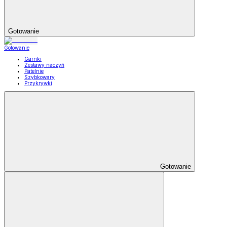
Gotowanie
Gotowanie
Garnki
Zestawy naczyń
Patelnie
Szybkowary
Przykrywki
Gotowanie