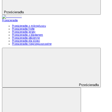
Prześcieradła
Prześcieradła
Prześcieradła z mikropluszu
Prześcieradła frotte
Prześcieradła jersey
Prześcieradła z elastanem
Prześcieradła płócienne
Prześcieradła dla dzieci
Prześcieradła nieprzepuszczalne
Prześcieradła