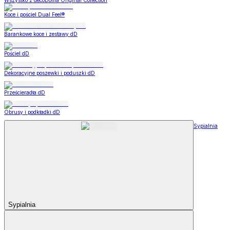
Wszystko z decoDoma Original Collection
Koce i pościel Dual Feel®
Barankowe koce i zestawy dD
Pościel dD
Dekoracyjne poszewki i poduszki dD
Prześcieradła dD
Obrusy i podkładki dD
Sypialnia
Sypialnia