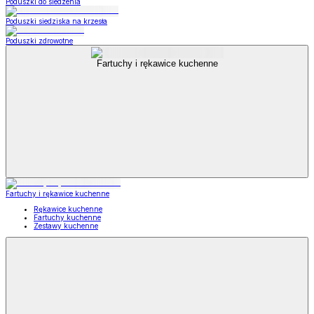
Poduszki do siedzenia
Poduszki siedziska na krzesła
Poduszki zdrowotne
Fartuchy i rękawice kuchenne
Fartuchy i rękawice kuchenne
Rękawice kuchenne
Fartuchy kuchenne
Zestawy kuchenne