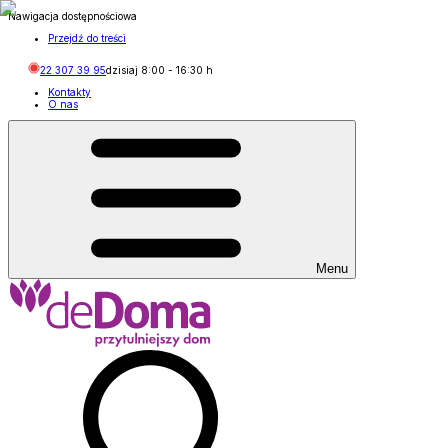
Nawigacja dostępnościowa
Przejdź do treści
22 307 39 95
dzisiaj
8:00
-
16:30
h
Kontakty
O nas
Menu