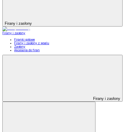
Firany i zasłony
Firany i zasłony
Firanki gotowe
Firany i zasłony z woalu
Zasłony
Akcesoria do firan
Firany i zasłony