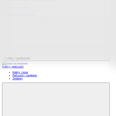
Podkładki na materace
Materace nawierzchniowe
Kołdry i poduszki
Kołdry i poduszki
Kołdry i koce
Poduszki i zagłówki
Zestawy