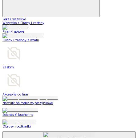
Pokaż wszystko
Wszystko z Firany i zasłony
Firanki gotowe
Firany i zasłony z woalu
Zasłony
Akcesoria do firan
Narzuty na meble wypoczynkowe
Ściereczki kuchenne
Obrusy i podkładki